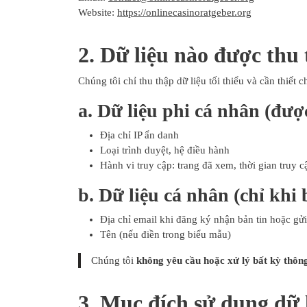
Website:
https://onlinecasinoratgeber.org
2. Dữ liệu nào được thu
Chúng tôi chỉ thu thập dữ liệu tối thiểu và cần thiết 
a. Dữ liệu phi cá nhân (đượ
Địa chỉ IP ẩn danh
Loại trình duyệt, hệ điều hành
Hành vi truy cập: trang đã xem, thời gian truy c
b. Dữ liệu cá nhân (chỉ khi
Địa chỉ email khi đăng ký nhận bản tin hoặc gửi
Tên (nếu điền trong biểu mẫu)
Chúng tôi
không yêu cầu hoặc xử lý bất kỳ thông
3. Mục đích sử dụng dữ 