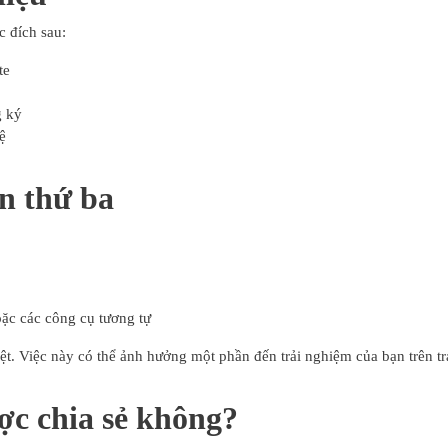
c đích sau:
te
g ký
ệ
ên thứ ba
oặc các công cụ tương tự
ệt. Việc này có thể ảnh hưởng một phần đến trải nghiệm của bạn trên t
ược chia sẻ không?