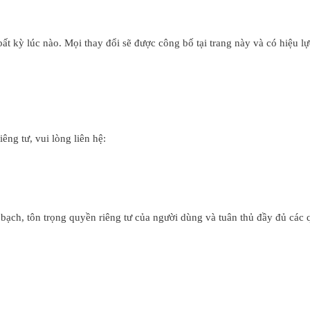
ất kỳ lúc nào. Mọi thay đổi sẽ được công bố tại trang này và có hiệu lự
êng tư, vui lòng liên hệ:
ạch, tôn trọng quyền riêng tư của người dùng và tuân thủ đầy đủ các q