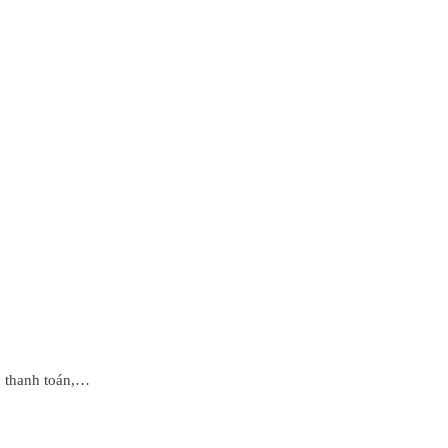
n thanh toán,…