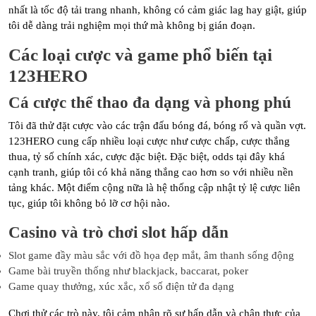
nhất là tốc độ tải trang nhanh, không có cảm giác lag hay giật, giúp
tôi dễ dàng trải nghiệm mọi thứ mà không bị gián đoạn.
Các loại cược và game phổ biến tại
123HERO
Cá cược thể thao đa dạng và phong phú
Tôi đã thử đặt cược vào các trận đấu bóng đá, bóng rổ và quần vợt.
123HERO cung cấp nhiều loại cược như cược chấp, cược thắng
thua, tỷ số chính xác, cược đặc biệt. Đặc biệt, odds tại đây khá
cạnh tranh, giúp tôi có khả năng thắng cao hơn so với nhiều nền
tảng khác. Một điểm cộng nữa là hệ thống cập nhật tỷ lệ cược liên
tục, giúp tôi không bỏ lỡ cơ hội nào.
Casino và trò chơi slot hấp dẫn
Slot game đầy màu sắc với đồ họa đẹp mắt, âm thanh sống động
Game bài truyền thống như blackjack, baccarat, poker
Game quay thưởng, xúc xắc, xổ số điện tử đa dạng
Chơi thử các trò này, tôi cảm nhận rõ sự hấp dẫn và chân thực của