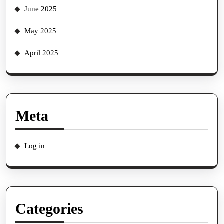
June 2025
May 2025
April 2025
Meta
Log in
Categories