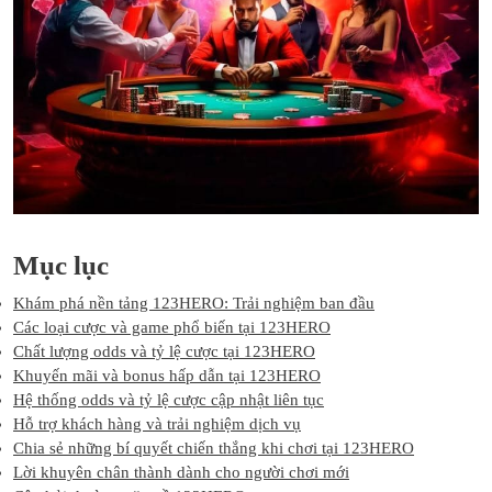
Mục lục
Khám phá nền tảng 123HERO: Trải nghiệm ban đầu
Các loại cược và game phổ biến tại 123HERO
Chất lượng odds và tỷ lệ cược tại 123HERO
Khuyến mãi và bonus hấp dẫn tại 123HERO
Hệ thống odds và tỷ lệ cược cập nhật liên tục
Hỗ trợ khách hàng và trải nghiệm dịch vụ
Chia sẻ những bí quyết chiến thắng khi chơi tại 123HERO
Lời khuyên chân thành dành cho người chơi mới