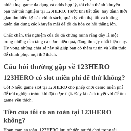
nhiều loại game đa dạng và odds hợp lý, tôi chân thành khuyên
bạn thử trải nghiệm tại 123HERO. Trước khi bắt đầu, hãy dành thời
gian tìm hiểu kỹ các chính sách, quản lý vốn thật tốt và không
quên tận dụng các khuyến mãi để tối đa hóa cơ hội thắng lớn.
Chắc chắn, trải nghiệm của tôi đã chứng minh rằng đây là một
trong những nền tảng cá cược hiệu quả, đáng tin cậy nhất hiện nay.
Hy vọng những chia sẻ này sẽ giúp bạn có thêm tự tin và kiến thức
để chinh phục mọi thử thách.
Câu hỏi thường gặp về 123HERO
123HERO có slot miễn phí để thử không?
Có! Nhiều game slot tại 123HERO cho phép chơi demo miễn phí
để trải nghiệm trước khi đặt cược thật. Đây là cách tuyệt vời để tìm
game yêu thích.
Tiền của tôi có an toàn tại 123HERO
không?
Hoàn toàn an toàn. 123HERO lưu trữ tiền người chơi trong tài