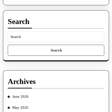
Nghiệm
Không
Biên
Search
Giới
Search
for:
Archives
June 2026
May 2026