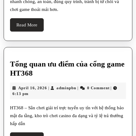
nhanh chóng, an toàn, đúng quy trình, tránh bị từ chối và
Tiết,
chơi game thoải mái hơn.
An
Toàn
Read
Read More
&
More
Nhanh
Chóng
Cho
Tổng quan ưu điểm của cổng game
Người
Tổng
HT368
Chơi
quan
April
adminpbn
April 16, 2026
adminpbn
0 Comment
|
|
|
ưu
16,
6:13 pm
điểm
2026
của
HT368 – Sân chơi giải trí trực tuyến uy tín với hệ thống bảo
mật đa tầng, kho trò chơi casino đa dạng và tỷ lệ trả thưởng
cổng
hấp dẫn
game