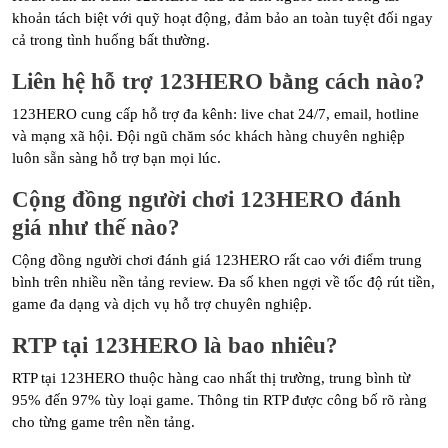
khoản tách biệt với quỹ hoạt động, đảm bảo an toàn tuyệt đối ngay
cả trong tình huống bất thường.
Liên hệ hỗ trợ 123HERO bằng cách nào?
123HERO cung cấp hỗ trợ đa kênh: live chat 24/7, email, hotline
và mạng xã hội. Đội ngũ chăm sóc khách hàng chuyên nghiệp
luôn sẵn sàng hỗ trợ bạn mọi lúc.
Cộng đồng người chơi 123HERO đánh
giá như thế nào?
Cộng đồng người chơi đánh giá 123HERO rất cao với điểm trung
bình trên nhiều nền tảng review. Đa số khen ngợi về tốc độ rút tiền,
game đa dạng và dịch vụ hỗ trợ chuyên nghiệp.
RTP tại 123HERO là bao nhiêu?
RTP tại 123HERO thuộc hàng cao nhất thị trường, trung bình từ
95% đến 97% tùy loại game. Thông tin RTP được công bố rõ ràng
cho từng game trên nền tảng.