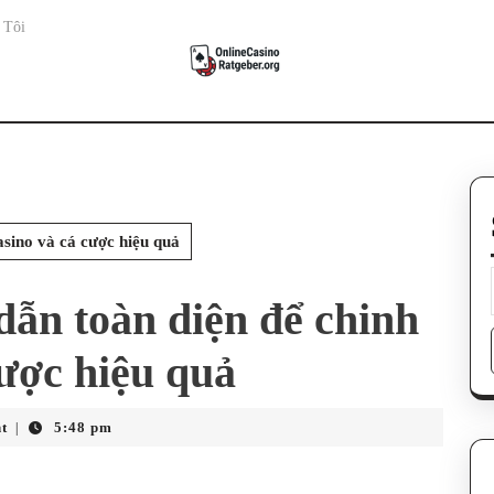
 Tôi
sino và cá cược hiệu quả
ẫn toàn diện để chinh
cược hiệu quả
t
5:48 pm
|