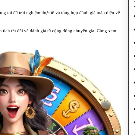
ng tôi đã trải nghiệm thực tế và tổng hợp đánh giá toàn diện về
ân tích ưu đãi và đánh giá từ cộng đồng chuyên gia. Cùng xem