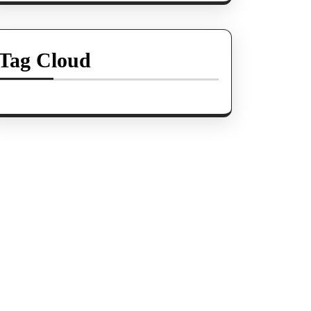
Tag Cloud