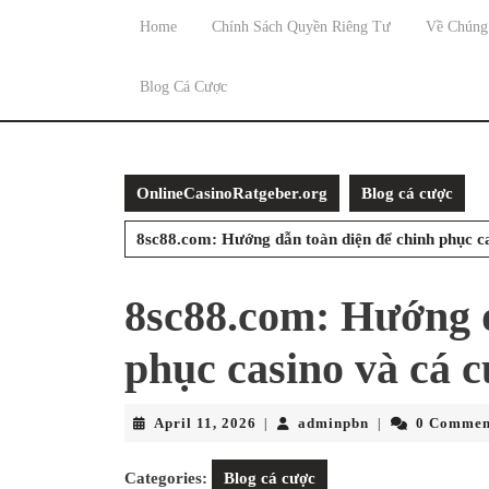
Skip
Home
Chính Sách Quyền Riêng Tư
Về Chúng
to
content
Skip
Blog Cá Cược
to
content
OnlineCasinoRatgeber.org
Blog cá cược
8sc88.com: Hướng dẫn toàn diện để chinh phục ca
8sc88.com: Hướng d
phục casino và cá 
April
adminpbn
April 11, 2026
adminpbn
0 Commen
|
|
11,
2026
Categories:
Blog cá cược