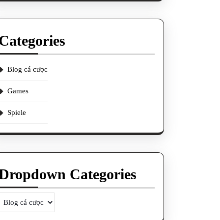
Categories
Blog cá cược
Games
Spiele
Dropdown Categories