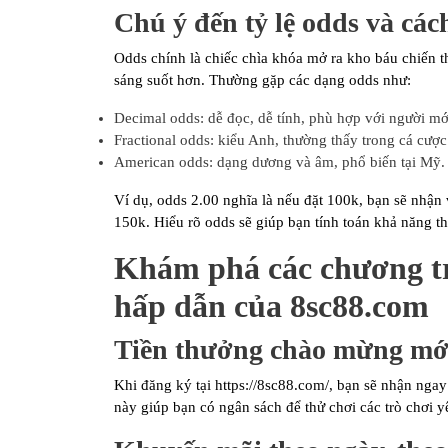
Chú ý đến tỷ lệ odds và các
Odds chính là chiếc chìa khóa mở ra kho báu chiến th
sáng suốt hơn. Thường gặp các dạng odds như:
Decimal odds: dễ đọc, dễ tính, phù hợp với người mớ
Fractional odds: kiểu Anh, thường thấy trong cá cược
American odds: dạng dương và âm, phổ biến tại Mỹ.
Ví dụ, odds 2.00 nghĩa là nếu đặt 100k, bạn sẽ nhận 
150k. Hiểu rõ odds sẽ giúp bạn tính toán khả năng t
Khám phá các chương t
hấp dẫn của 8sc88.com
Tiền thưởng chào mừng mớ
Khi đăng ký tại https://8sc88.com/, bạn sẽ nhận n
này giúp bạn có ngân sách để thử chơi các trò chơi y