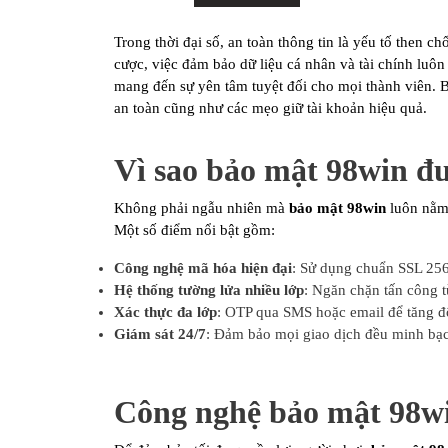
Trong thời đại số, an toàn thông tin là yếu tố then ch
cược, việc đảm bảo dữ liệu cá nhân và tài chính luôn
mang đến sự yên tâm tuyệt đối cho mọi thành viên. B
an toàn cũng như các mẹo giữ tài khoản hiệu quả.
Vì sao bảo mật 98win đ
Không phải ngẫu nhiên mà
bảo mật 98win
luôn nằm 
Một số điểm nổi bật gồm:
Công nghệ mã hóa hiện đại
: Sử dụng chuẩn SSL 256-
Hệ thống tường lửa nhiều lớp
: Ngăn chặn tấn công t
Xác thực đa lớp
: OTP qua SMS hoặc email để tăng đ
Giám sát 24/7
: Đảm bảo mọi giao dịch đều minh bạc
Công nghệ bảo mật 98w