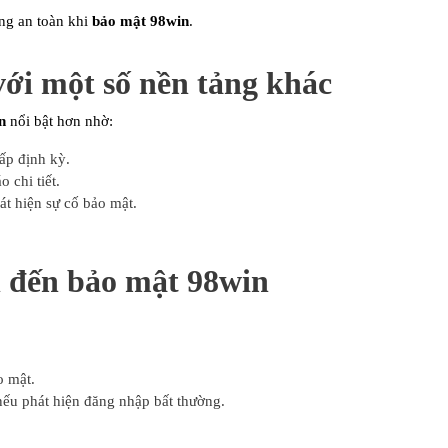
ng an toàn khi
bảo mật 98win
.
ới một số nền tảng khác
n
nổi bật hơn nhờ:
ấp định kỳ.
 chi tiết.
t hiện sự cố bảo mật.
n đến bảo mật 98win
o mật.
nếu phát hiện đăng nhập bất thường.