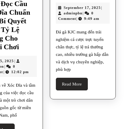
gà
 Đọc Cầu
September
September 17, 2025
|
KJC
Đĩa Chuẩn
adminpbn
17,
adminpbn
0
|
–
2025
Comment
9:49 am
|
Bí Quyết
Sân
 Tỷ Lệ
Đá gà KJC mang đến trải
chơi
g Cho
nghiệm cá cược trực tuyến
giải
Cách
i Chơi
chân thực, tỷ lệ trả thưởng
trí
Đọc
cao, nhiều trường gà hấp dẫn
May
kịch
5, 2025
|
và dịch vụ chuyên nghiệp,
Cầu
adminpbn
5,
bn
0
|
phù hợp
tính
Xóc
2025
nt
12:02 pm
|
và
Đĩa
Read
Read More
u về Xóc Đĩa và tầm
minh
Chuẩn
More
g của việc đọc cầu
bạch
Xác:
à một trò chơi dân
Bí
nguồn gốc từ miền
Quyết
 Nam, phổ
Tăng