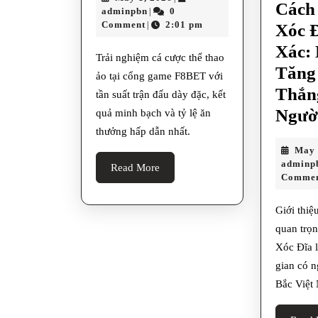
F8BET
Cách
adminpbn
1,
adminpbn
0
|
sảnh
2026
Comment
2:01 pm
|
Xóc 
thể
Xác: 
Trải nghiệm cá cược thể thao
thao
Tăng
ảo tại cổng game F8BET với
ảo
Thắn
tần suất trận đấu dày đặc, kết
kịch
Ngườ
quả minh bạch và tỷ lệ ăn
tính
thưởng hấp dẫn nhất.
May 
adminp
Read
Read More
Comme
More
Giới thiệ
quan trọn
Xóc Đĩa l
gian có 
Bắc Việt