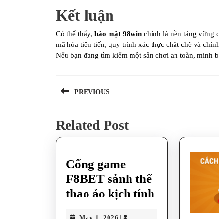
Kết luận
Có thể thấy,
bảo mật 98win
chính là nền tảng vững c
mã hóa tiên tiến, quy trình xác thực chặt chẽ và chính
Nếu bạn đang tìm kiếm một sân chơi an toàn, minh bạ
Post
PREVIOUS
navigation
Previous
Related Post
post:
Cổng game
F8BET sảnh thể
Cổng
thao ảo kịch tính
game
May
May 1, 2026
|