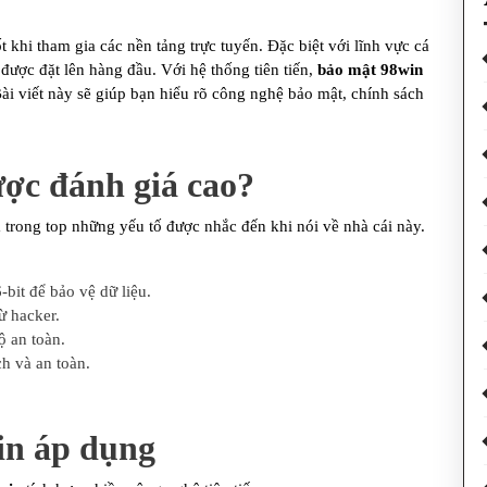
ốt khi tham gia các nền tảng trực tuyến. Đặc biệt với lĩnh vực cá
 được đặt lên hàng đầu. Với hệ thống tiên tiến,
bảo mật 98win
ài viết này sẽ giúp bạn hiểu rõ công nghệ bảo mật, chính sách
ược đánh giá cao?
trong top những yếu tố được nhắc đến khi nói về nhà cái này.
bit để bảo vệ dữ liệu.
ừ hacker.
ộ an toàn.
h và an toàn.
in áp dụng