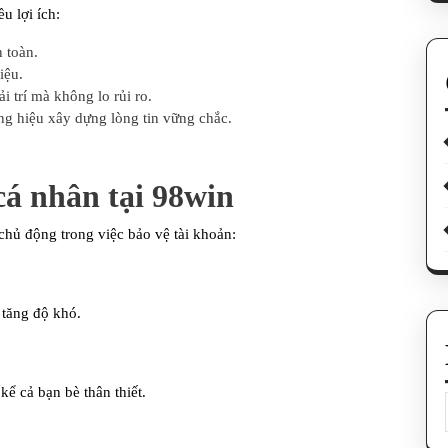
u lợi ích:
n toàn.
iệu.
ải trí mà không lo rủi ro.
g hiệu xây dựng lòng tin vững chắc.
cá nhân tại 98win
chủ động trong việc bảo vệ tài khoản:
 tăng độ khó.
ể cả bạn bè thân thiết.