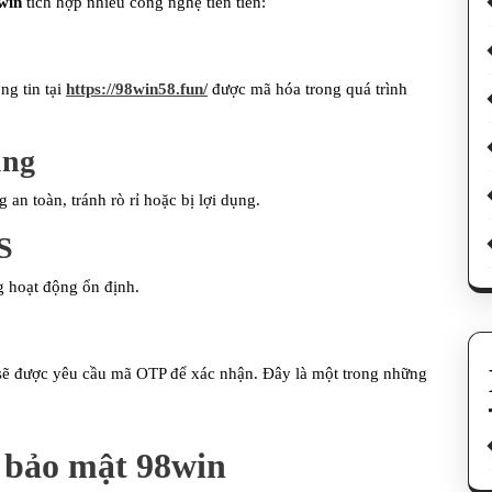
win
tích hợp nhiều công nghệ tiên tiến:
ng tin tại
https://98win58.fun/
được mã hóa trong quá trình
ùng
 an toàn, tránh rò rỉ hoặc bị lợi dụng.
S
g hoạt động ổn định.
 sẽ được yêu cầu mã OTP để xác nhận. Đây là một trong những
i bảo mật 98win