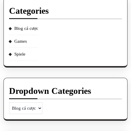
Categories
Blog cá cược
Games
Spiele
Dropdown Categories