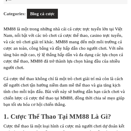
2026
Categories:
Blog cá cược
MM88 là một trong những nhà cái cá cược trực tuyến lớn tại Việt
Nam, nổi bật với các trò chơi cá cược thể thao, casino trực tuyến,
và các trò chơi giải trí khác. MM88 mang đến một môi trường cá
cược an toàn, công bằng và đầy hấp dẫn cho người chơi. Với nền
tảng bảo mật cao, tỷ lệ thắng hấp dẫn và đa dạng các lựa chọn cá
cược thể thao, MM88 đã trở thành lựa chọn hàng đầu của nhiều
người chơi.
Cá cược thể thao không chỉ là một trò chơi giải trí mà còn là cách
để người chơi tận hưởng niềm đam mê thể thao và gia tăng kịch
tính cho mỗi trận đấu. Bài viết này sẽ hướng dẫn bạn cách chơi và
chiến lược cá cược thể thao tại MM88, đồng thời chia sẻ mẹo giúp
bạn tối ưu hóa cơ hội chiến thắng.
1. Cược Thể Thao Tại MM88 Là Gì?
Cược thể thao là một loại hình cá cược mà người chơi dự đoán kết