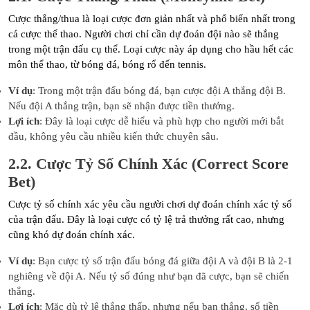
Cược thắng/thua là loại cược đơn giản nhất và phổ biến nhất trong
cá cược thể thao. Người chơi chỉ cần dự đoán đội nào sẽ thắng
trong một trận đấu cụ thể. Loại cược này áp dụng cho hầu hết các
môn thể thao, từ bóng đá, bóng rổ đến tennis.
Ví dụ
: Trong một trận đấu bóng đá, bạn cược đội A thắng đội B.
Nếu đội A thắng trận, bạn sẽ nhận được tiền thưởng.
Lợi ích
: Đây là loại cược dễ hiểu và phù hợp cho người mới bắt
đầu, không yêu cầu nhiều kiến thức chuyên sâu.
2.2. Cược Tỷ Số Chính Xác (Correct Score
Bet)
Cược tỷ số chính xác yêu cầu người chơi dự đoán chính xác tỷ số
của trận đấu. Đây là loại cược có tỷ lệ trả thưởng rất cao, nhưng
cũng khó dự đoán chính xác.
Ví dụ
: Bạn cược tỷ số trận đấu bóng đá giữa đội A và đội B là 2-1
nghiêng về đội A. Nếu tỷ số đúng như bạn đã cược, bạn sẽ chiến
thắng.
Lợi ích
: Mặc dù tỷ lệ thắng thấp, nhưng nếu bạn thắng, số tiền