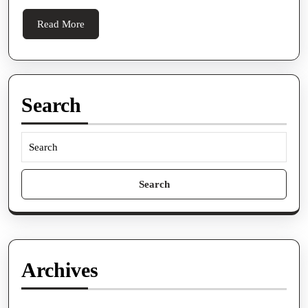
cài
Read
Read More
đặt
More
MM88
App
trên
Search
iOS
&
Android
Search
for:
Archives