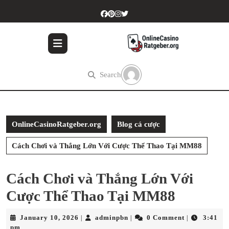
Skip
to
content
Skip
to
content
Search
OnlineCasinoRatgeber.org
Blog cá cược
Cách Chơi và Thắng Lớn Với Cược Thể Thao Tại MM88
Cách Chơi và Thắng Lớn Với
Cược Thể Thao Tại MM88
January
adminpbn
January 10, 2026
adminpbn
0 Comment
3:41
|
|
|
10,
pm