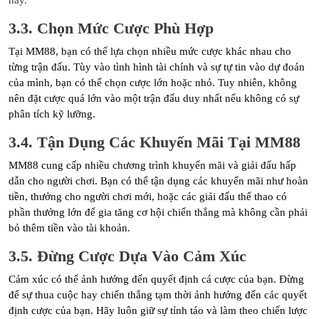
này.
3.3. Chọn Mức Cược Phù Hợp
Tại MM88, bạn có thể lựa chọn nhiều mức cược khác nhau cho
từng trận đấu. Tùy vào tình hình tài chính và sự tự tin vào dự đoán
của mình, bạn có thể chọn cược lớn hoặc nhỏ. Tuy nhiên, không
nên đặt cược quá lớn vào một trận đấu duy nhất nếu không có sự
phân tích kỹ lưỡng.
3.4. Tận Dụng Các Khuyến Mãi Tại MM88
MM88 cung cấp nhiều chương trình khuyến mãi và giải đấu hấp
dẫn cho người chơi. Bạn có thể tận dụng các khuyến mãi như hoàn
tiền, thưởng cho người chơi mới, hoặc các giải đấu thể thao có
phần thưởng lớn để gia tăng cơ hội chiến thắng mà không cần phải
bỏ thêm tiền vào tài khoản.
3.5. Đừng Cược Dựa Vào Cảm Xúc
Cảm xúc có thể ảnh hưởng đến quyết định cá cược của bạn. Đừng
để sự thua cuộc hay chiến thắng tạm thời ảnh hưởng đến các quyết
định cược của bạn. Hãy luôn giữ sự tỉnh táo và làm theo chiến lược