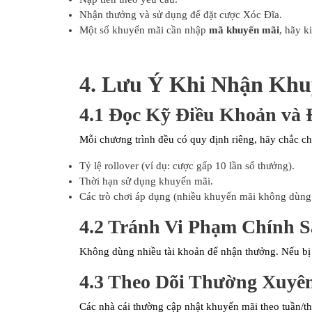
Nhận thưởng và sử dụng để đặt cược Xóc Đĩa.
Một số khuyến mãi cần nhập
mã khuyến mãi
, hãy k
4. Lưu Ý Khi Nhận Khu
4.1 Đọc Kỹ Điều Khoản và 
Mỗi chương trình đều có quy định riêng, hãy chắc ch
Tỷ lệ rollover (ví dụ: cược gấp 10 lần số thưởng).
Thời hạn sử dụng khuyến mãi.
Các trò chơi áp dụng (nhiều khuyến mãi không dùng
4.2 Tránh Vi Phạm Chính S
Không dùng nhiều tài khoản để nhận thưởng. Nếu bị ph
4.3 Theo Dõi Thường Xuyê
Các nhà cái thường cập nhật khuyến mãi theo tuần/t