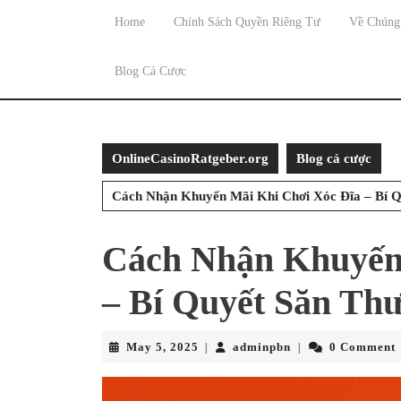
Skip
Home
Chính Sách Quyền Riêng Tư
Về Chúng
to
content
Skip
Blog Cá Cược
to
content
OnlineCasinoRatgeber.org
Blog cá cược
Cách Nhận Khuyến Mãi Khi Chơi Xóc Đĩa – Bí 
Cách Nhận Khuyến
– Bí Quyết Săn Th
May
adminpbn
May 5, 2025
adminpbn
0 Comment
|
|
5,
2025