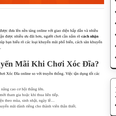
 được đưa lên nền tảng online với giao diện hấp dẫn và nhiều
nhận được nhiều ưu đãi hơn, người chơi cần nắm rõ
cách nhận
 giúp bạn hiểu rõ các loại khuyến mãi phổ biến, cách săn khuyến
.
uyến Mãi Khi Chơi Xóc Đĩa?
hơi Xóc Đĩa online so với truyền thống. Việc tận dụng tốt các
 nâng cao cơ hội thắng lớn.
ới tham gia hoặc khi thua liên tiếp.
ện theo mùa, sinh nhật, ngày lễ…
uyến mãi dành riêng cho thành viên thân thiết.