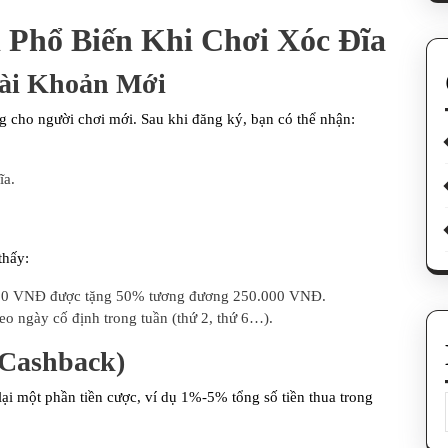
 Phổ Biến Khi Chơi Xóc Đĩa
ài Khoản Mới
ng cho người chơi mới. Sau khi đăng ký, bạn có thể nhận:
ĩa.
thấy:
00 VNĐ được tặng 50% tương đương 250.000 VNĐ.
o ngày cố định trong tuần (thứ 2, thứ 6…).
(Cashback)
 lại một phần tiền cược, ví dụ 1%-5% tổng số tiền thua trong