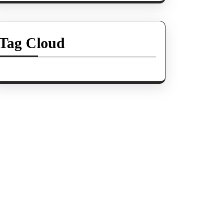
Tag Cloud