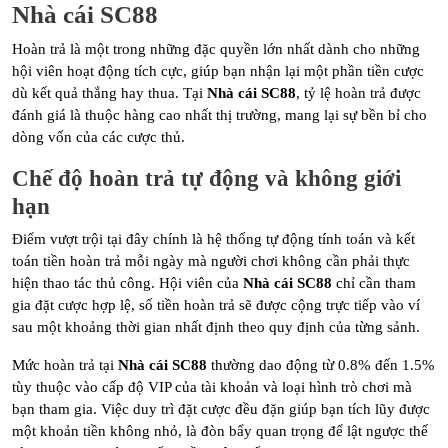
Nhà cái SC88
Hoàn trả là một trong những đặc quyền lớn nhất dành cho những
hội viên hoạt động tích cực, giúp bạn nhận lại một phần tiền cược
dù kết quả thắng hay thua. Tại
Nhà cái SC88
, tỷ lệ hoàn trả được
đánh giá là thuộc hàng cao nhất thị trường, mang lại sự bền bỉ cho
dòng vốn của các cược thủ.
Chế độ hoàn trả tự động và không giới
hạn
Điểm vượt trội tại đây chính là hệ thống tự động tính toán và kết
toán tiền hoàn trả mỗi ngày mà người chơi không cần phải thực
hiện thao tác thủ công. Hội viên của
Nhà cái SC88
chỉ cần tham
gia đặt cược hợp lệ, số tiền hoàn trả sẽ được cộng trực tiếp vào ví
sau một khoảng thời gian nhất định theo quy định của từng sảnh.
Mức hoàn trả tại
Nhà cái SC88
thường dao động từ 0.8% đến 1.5%
tùy thuộc vào cấp độ VIP của tài khoản và loại hình trò chơi mà
bạn tham gia. Việc duy trì đặt cược đều đặn giúp bạn tích lũy được
một khoản tiền không nhỏ, là đòn bẩy quan trọng để lật ngược thế