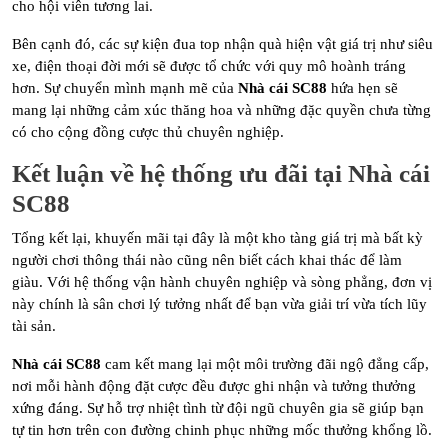
cho hội viên tương lai.
Bên cạnh đó, các sự kiện đua top nhận quà hiện vật giá trị như siêu
xe, điện thoại đời mới sẽ được tổ chức với quy mô hoành tráng
hơn. Sự chuyển mình mạnh mẽ của
Nhà cái SC88
hứa hẹn sẽ
mang lại những cảm xúc thăng hoa và những đặc quyền chưa từng
có cho cộng đồng cược thủ chuyên nghiệp.
Kết luận về hệ thống ưu đãi tại Nhà cái
SC88
Tổng kết lại, khuyến mãi tại đây là một kho tàng giá trị mà bất kỳ
người chơi thông thái nào cũng nên biết cách khai thác để làm
giàu. Với hệ thống vận hành chuyên nghiệp và sòng phẳng, đơn vị
này chính là sân chơi lý tưởng nhất để bạn vừa giải trí vừa tích lũy
tài sản.
Nhà cái SC88
cam kết mang lại một môi trường đãi ngộ đẳng cấp,
nơi mỗi hành động đặt cược đều được ghi nhận và tưởng thưởng
xứng đáng. Sự hỗ trợ nhiệt tình từ đội ngũ chuyên gia sẽ giúp bạn
tự tin hơn trên con đường chinh phục những mốc thưởng khổng lồ.