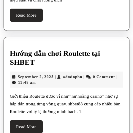
hiệu suất và chất lượng dịch
đáng
trải
Read
Read More
nghiệm
More
hiện
nay
không
Hướng dẫn chơi Roulette tại
Hướng
SHBET
dẫn
September
adminpbn
September 2, 2025
adminpbn
0 Comment
|
|
|
chơi
2,
11:48 am
Roulette
2025
tại
Giới thiệu Roulette được ví như “nữ hoàng casino” nhờ sự
hấp dẫn trong từng vòng quay. shbet88 cung cấp nhiều bàn
SHBET
Roulette với tỷ lệ thưởng minh bạch. 1.
Read
Read More