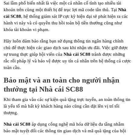
Sai lầm phổ biến nhất là việc một cá nhân cố tình tạo nhiều tài
khoản trên cùng một thiết bị để trục lợi mã code tân thủ. Tại
Nhà
cái SC88
, hệ thống giám sát IP cực kỳ hiện đại sẽ phát hiện ra các
hành vi này và có quyền thu hồi toàn bộ tiền thưởng cũng như
khóa tài khoản vi phạm.
Hãy luôn đảm bảo rằng bạn sử dụng thông tin ngân hàng chính
chủ để thực hiện các giao dịch sau khi nhận ưu đãi. Việc giữ được
sự trung thực giúp hội viên của
Nhà cái SC88
tránh được những
rắc rối pháp lý và bảo vệ được uy tín cá nhân trên hệ thống cá cược
toàn cầu.
Bảo mật và an toàn cho người nhận
thưởng tại Nhà cái SC88
Khi tham gia vào các sự kiện quà tặng trực tuyến, an toàn thông tin
là yếu tố mà bất kỳ khách hàng nào cũng cần đặt lên vị trí tối
thượng.
Nhà cái SC88
áp dụng công nghệ mã hóa dữ liệu đa tầng nhằm
bảo mật tuyệt đối các thông tin giao dịch và mã quà tặng của hội