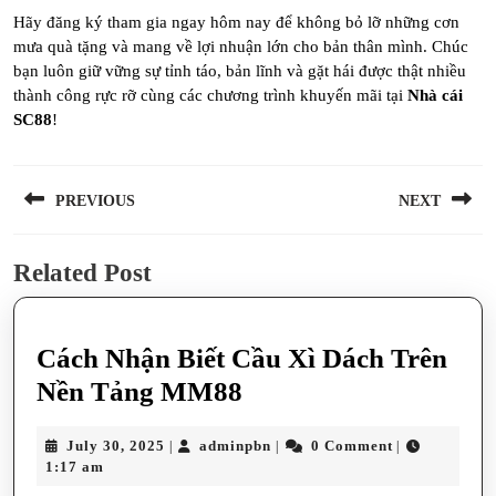
Hãy đăng ký tham gia ngay hôm nay để không bỏ lỡ những cơn
mưa quà tặng và mang về lợi nhuận lớn cho bản thân mình. Chúc
bạn luôn giữ vững sự tỉnh táo, bản lĩnh và gặt hái được thật nhiều
thành công rực rỡ cùng các chương trình khuyến mãi tại
Nhà cái
SC88
!
Post
PREVIOUS
NEXT
navigation
Previous
Next
Related Post
post:
post:
Cách Nhận Biết Cầu Xì Dách Trên
Cách
Nền Tảng MM88
Nhận
July
adminpbn
July 30, 2025
adminpbn
0 Comment
|
|
|
Biết
30,
1:17 am
Cầu
2025