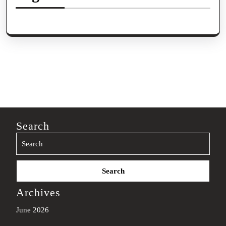
Search
Search
for:
Archives
June 2026