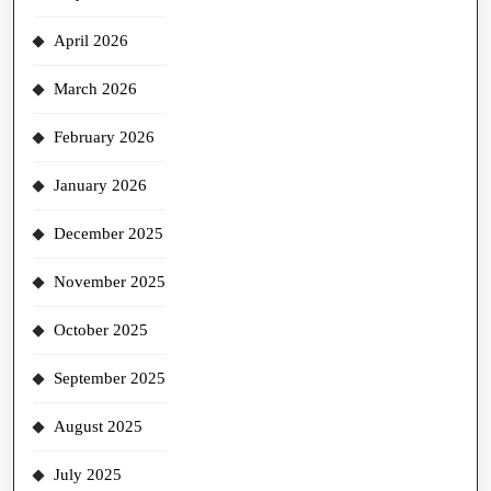
April 2026
March 2026
February 2026
January 2026
December 2025
November 2025
October 2025
September 2025
August 2025
July 2025