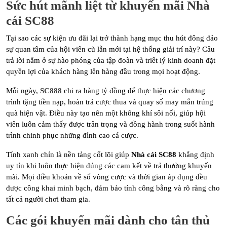
Sức hút mãnh liệt từ khuyến mãi Nhà
cái SC88
Tại sao các sự kiện ưu đãi lại trở thành hạng mục thu hút đông đảo
sự quan tâm của hội viên cũ lẫn mới tại hệ thống giải trí này? Câu
trả lời nằm ở sự hào phóng của tập đoàn và triết lý kinh doanh đặt
quyền lợi của khách hàng lên hàng đầu trong mọi hoạt động.
Mỗi ngày,
SC888
chi ra hàng tỷ đồng để thực hiện các chương
trình tặng tiền nạp, hoàn trả cược thua và quay số may mắn trúng
quà hiện vật. Điều này tạo nên một không khí sôi nổi, giúp hội
viên luôn cảm thấy được trân trọng và đồng hành trong suốt hành
trình chinh phục những đỉnh cao cá cược.
Tính xanh chín là nền tảng cốt lõi giúp
Nhà cái SC88
khẳng định
uy tín khi luôn thực hiện đúng các cam kết về trả thưởng khuyến
mãi. Mọi điều khoản về số vòng cược và thời gian áp dụng đều
được công khai minh bạch, đảm bảo tính công bằng và rõ ràng cho
tất cả người chơi tham gia.
Các gói khuyến mãi dành cho tân thủ