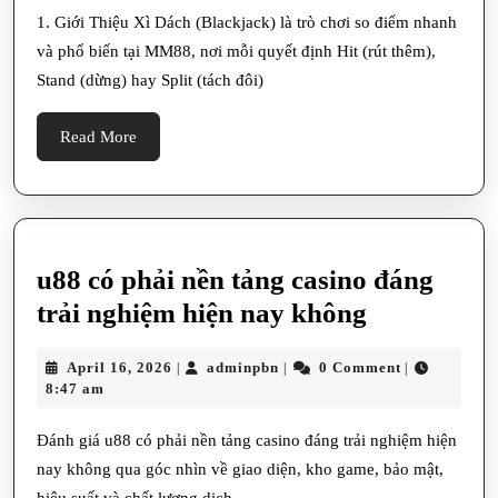
Xì
1. Giới Thiệu Xì Dách (Blackjack) là trò chơi so điểm nhanh
và phổ biến tại MM88, nơi mỗi quyết định Hit (rút thêm),
Dách
Stand (dừng) hay Split (tách đôi)
Trên
Nền
Read
Read More
Tảng
More
MM88
u88 có phải nền tảng casino đáng
u88
trải nghiệm hiện nay không
có
April
adminpbn
April 16, 2026
adminpbn
0 Comment
|
|
|
phải
16,
8:47 am
nền
2026
tảng
Đánh giá u88 có phải nền tảng casino đáng trải nghiệm hiện
nay không qua góc nhìn về giao diện, kho game, bảo mật,
casino