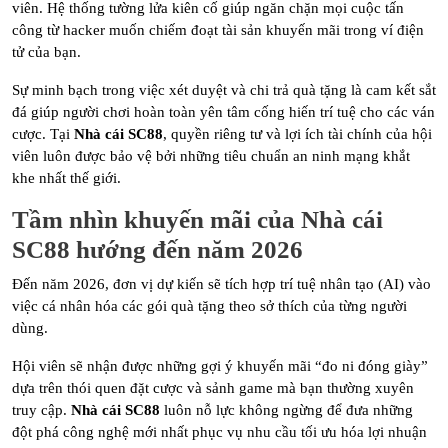
viên. Hệ thống tường lửa kiên cố giúp ngăn chặn mọi cuộc tấn
công từ hacker muốn chiếm đoạt tài sản khuyến mãi trong ví điện
tử của bạn.
Sự minh bạch trong việc xét duyệt và chi trả quà tặng là cam kết sắt
đá giúp người chơi hoàn toàn yên tâm cống hiến trí tuệ cho các ván
cược. Tại
Nhà cái SC88
, quyền riêng tư và lợi ích tài chính của hội
viên luôn được bảo vệ bởi những tiêu chuẩn an ninh mạng khắt
khe nhất thế giới.
Tầm nhìn khuyến mãi của Nhà cái
SC88 hướng đến năm 2026
Đến năm 2026, đơn vị dự kiến sẽ tích hợp trí tuệ nhân tạo (AI) vào
việc cá nhân hóa các gói quà tặng theo sở thích của từng người
dùng.
Hội viên sẽ nhận được những gợi ý khuyến mãi “đo ni đóng giày”
dựa trên thói quen đặt cược và sảnh game mà bạn thường xuyên
truy cập.
Nhà cái SC88
luôn nỗ lực không ngừng để đưa những
đột phá công nghệ mới nhất phục vụ nhu cầu tối ưu hóa lợi nhuận