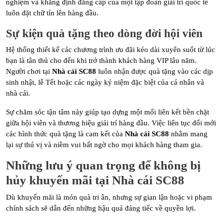
nghiệm và khẳng định đẳng cấp của một tập đoàn giải trí quốc tế
luôn đặt chữ tín lên hàng đầu.
Sự kiện quà tặng theo dòng đời hội viên
Hệ thống thiết kế các chương trình ưu đãi kéo dài xuyên suốt từ lúc
bạn là tân thủ cho đến khi trở thành khách hàng VIP lâu năm.
Người chơi tại
Nhà cái SC88
luôn nhận được quà tặng vào các dịp
sinh nhật, lễ Tết hoặc các ngày kỷ niệm đặc biệt của cá nhân và
nhà cái.
Sự chăm sóc tận tâm này giúp tạo dựng một mối liên kết bền chặt
giữa hội viên và thương hiệu giải trí hàng đầu. Việc liên tục đổi mới
các hình thức quà tặng là cam kết của
Nhà cái SC88
nhằm mang
lại sự thú vị và niềm vui bất ngờ cho mọi khách hàng tham gia.
Những lưu ý quan trọng để không bị
hủy khuyến mãi tại Nhà cái SC88
Dù khuyến mãi là món quà tri ân, nhưng sự gian lận hoặc vi phạm
chính sách sẽ dẫn đến những hậu quả đáng tiếc về quyền lợi.