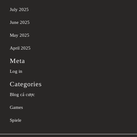
July 2025
June 2025
May 2025
April 2025
Meta
Log in
Categories
Blog cá cược
Games
Spiele