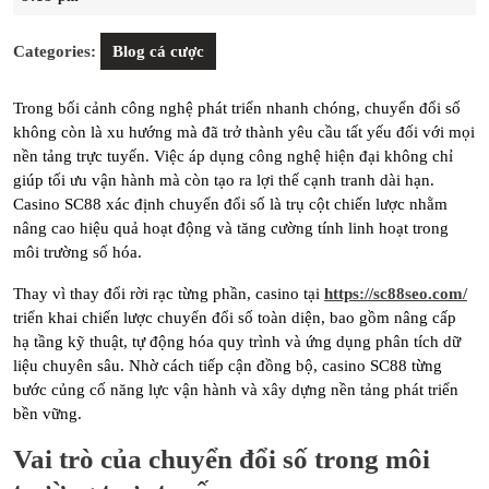
2026
Categories:
Blog cá cược
Trong bối cảnh công nghệ phát triển nhanh chóng, chuyển đổi số
không còn là xu hướng mà đã trở thành yêu cầu tất yếu đối với mọi
nền tảng trực tuyến. Việc áp dụng công nghệ hiện đại không chỉ
giúp tối ưu vận hành mà còn tạo ra lợi thế cạnh tranh dài hạn.
Casino SC88 xác định chuyển đổi số là trụ cột chiến lược nhằm
nâng cao hiệu quả hoạt động và tăng cường tính linh hoạt trong
môi trường số hóa.
Thay vì thay đổi rời rạc từng phần, casino tại
https://sc88seo.com/
triển khai chiến lược chuyển đổi số toàn diện, bao gồm nâng cấp
hạ tầng kỹ thuật, tự động hóa quy trình và ứng dụng phân tích dữ
liệu chuyên sâu. Nhờ cách tiếp cận đồng bộ, casino SC88 từng
bước củng cố năng lực vận hành và xây dựng nền tảng phát triển
bền vững.
Vai trò của chuyển đổi số trong môi