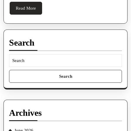
Luật
Read
Read More
chơi
More
truyền
thống
và
Search
cách
chơi
trực
Search
tuyến
for:
hiệu
quả
Archives
June 2026