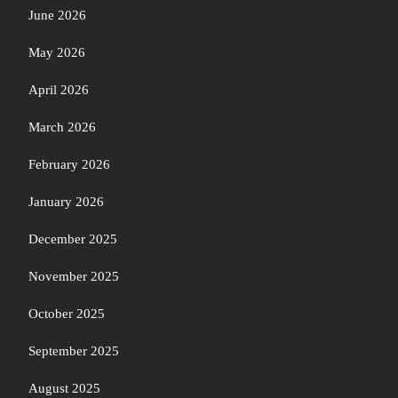
June 2026
May 2026
April 2026
March 2026
February 2026
January 2026
December 2025
November 2025
October 2025
September 2025
August 2025