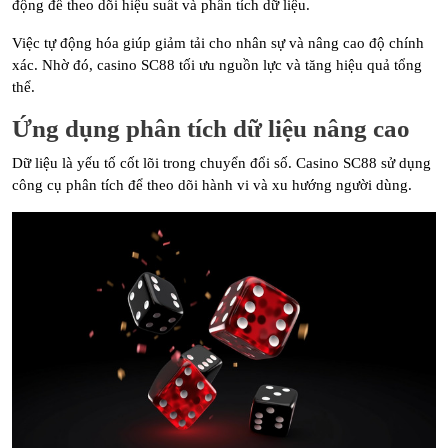
động để theo dõi hiệu suất và phân tích dữ liệu.
Việc tự động hóa giúp giảm tải cho nhân sự và nâng cao độ chính
xác. Nhờ đó, casino SC88 tối ưu nguồn lực và tăng hiệu quả tổng
thể.
Ứng dụng phân tích dữ liệu nâng cao
Dữ liệu là yếu tố cốt lõi trong chuyển đổi số. Casino SC88 sử dụng
công cụ phân tích để theo dõi hành vi và xu hướng người dùng.