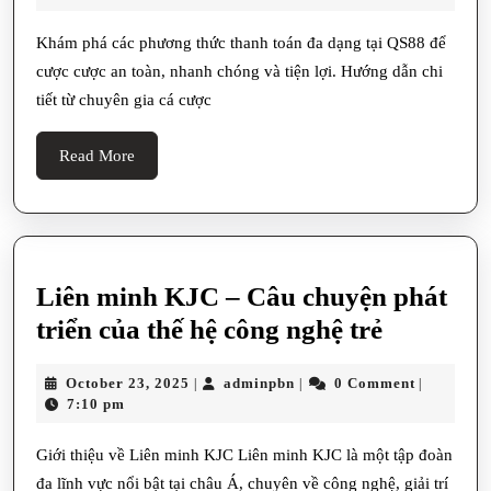
Toàn
2026
Diện
Khám phá các phương thức thanh toán đa dạng tại QS88 để
cược cược an toàn, nhanh chóng và tiện lợi. Hướng dẫn chi
Các
tiết từ chuyên gia cá cược
Phương
Thức
Read
Read More
Thanh
More
Toán
Hiệu
Quả
Liên minh KJC – Câu chuyện phát
Nhất
Liên
triển của thế hệ công nghệ trẻ
minh
October
adminpbn
October 23, 2025
adminpbn
0 Comment
|
|
|
KJC
23,
7:10 pm
–
2025
Câu
Giới thiệu về Liên minh KJC Liên minh KJC là một tập đoàn
đa lĩnh vực nổi bật tại châu Á, chuyên về công nghệ, giải trí