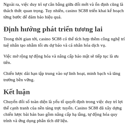
Ngoài ra, việc duy trì sự cân bằng giữa đổi mới và ổn định cũng là
thách thức quan trọng. Tuy nhiên, casino SC88 triển khai kế hoạch
từng bước để đảm bảo hiệu quả.
Định hướng phát triển tương lai
Trong thời gian tới, casino SC88 có thể tích hợp thêm công nghệ trí
tuệ nhân tạo nhằm tối ưu dự báo và cá nhân hóa dịch vụ.
Việc mở rộng tự động hóa và nâng cấp bảo mật sẽ tiếp tục là ưu
tiên.
Chiến lược dài hạn tập trung vào sự linh hoạt, minh bạch và tăng
trưởng bền vững.
Kết luận
Chuyển đổi số toàn diện là yếu tố quyết định trong việc duy trì lợi
thế cạnh tranh của nền tảng trực tuyến. Casino SC88 đã xây dựng
chiến lược bài bản bao gồm nâng cấp hạ tầng, tự động hóa quy
trình và ứng dụng phân tích dữ liệu.