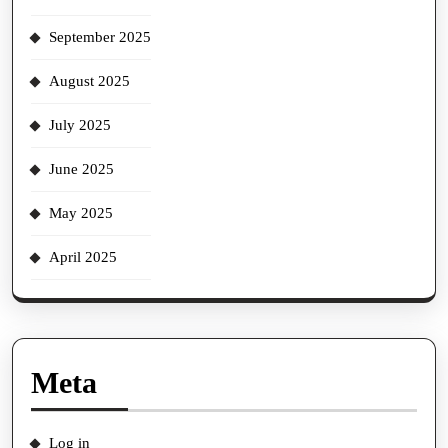
September 2025
August 2025
July 2025
June 2025
May 2025
April 2025
Meta
Log in