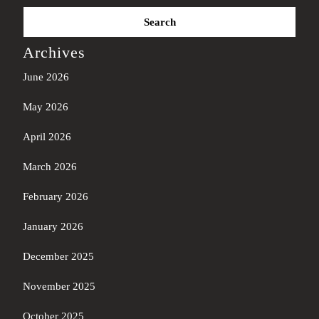
Search
for:
Archives
June 2026
May 2026
April 2026
March 2026
February 2026
January 2026
December 2025
November 2025
October 2025