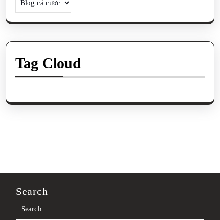
Tag Cloud
Search