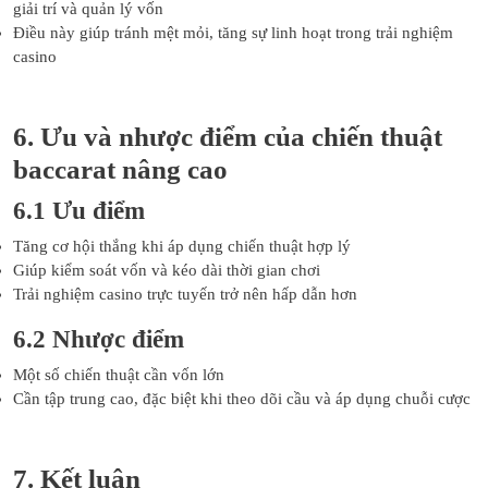
giải trí và quản lý vốn
Điều này giúp tránh mệt mỏi, tăng sự linh hoạt trong trải nghiệm
casino
6. Ưu và nhược điểm của chiến thuật
baccarat nâng cao
6.1 Ưu điểm
Tăng cơ hội thắng khi áp dụng chiến thuật hợp lý
Giúp kiểm soát vốn và kéo dài thời gian chơi
Trải nghiệm casino trực tuyến trở nên hấp dẫn hơn
6.2 Nhược điểm
Một số chiến thuật cần vốn lớn
Cần tập trung cao, đặc biệt khi theo dõi cầu và áp dụng chuỗi cược
7. Kết luận