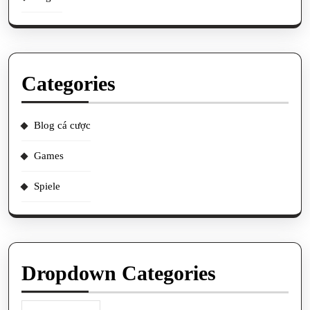
Categories
Blog cá cược
Games
Spiele
Dropdown Categories