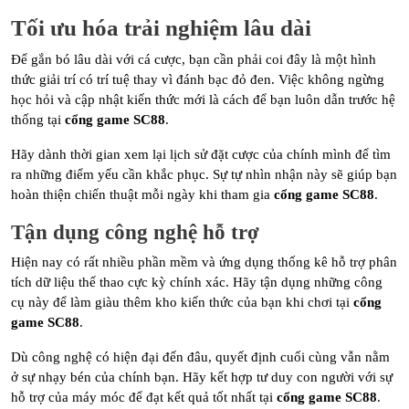
Tối ưu hóa trải nghiệm lâu dài
Để gắn bó lâu dài với cá cược, bạn cần phải coi đây là một hình
thức giải trí có trí tuệ thay vì đánh bạc đỏ đen. Việc không ngừng
học hỏi và cập nhật kiến thức mới là cách để bạn luôn dẫn trước hệ
thống tại
cổng game SC88
.
Hãy dành thời gian xem lại lịch sử đặt cược của chính mình để tìm
ra những điểm yếu cần khắc phục. Sự tự nhìn nhận này sẽ giúp bạn
hoàn thiện chiến thuật mỗi ngày khi tham gia
cổng game SC88
.
Tận dụng công nghệ hỗ trợ
Hiện nay có rất nhiều phần mềm và ứng dụng thống kê hỗ trợ phân
tích dữ liệu thể thao cực kỳ chính xác. Hãy tận dụng những công
cụ này để làm giàu thêm kho kiến thức của bạn khi chơi tại
cổng
game SC88
.
Dù công nghệ có hiện đại đến đâu, quyết định cuối cùng vẫn nằm
ở sự nhạy bén của chính bạn. Hãy kết hợp tư duy con người với sự
hỗ trợ của máy móc để đạt kết quả tốt nhất tại
cổng game SC88
.