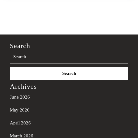
Search
Search
for:
Archives
June 2026
May 2026
April 2026
March 2026