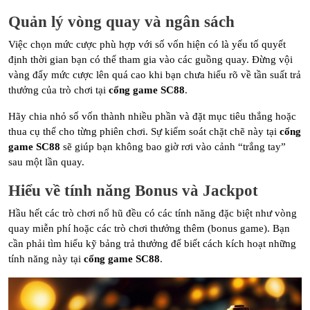
Quản lý vòng quay và ngân sách
Việc chọn mức cược phù hợp với số vốn hiện có là yếu tố quyết
định thời gian bạn có thể tham gia vào các guồng quay. Đừng vội
vàng đẩy mức cược lên quá cao khi bạn chưa hiểu rõ về tần suất trả
thưởng của trò chơi tại
cổng game SC88
.
Hãy chia nhỏ số vốn thành nhiều phần và đặt mục tiêu thắng hoặc
thua cụ thể cho từng phiên chơi. Sự kiểm soát chặt chẽ này tại
cổng
game SC88
sẽ giúp bạn không bao giờ rơi vào cảnh “trắng tay”
sau một lần quay.
Hiểu về tính năng Bonus và Jackpot
Hầu hết các trò chơi nổ hũ đều có các tính năng đặc biệt như vòng
quay miễn phí hoặc các trò chơi thưởng thêm (bonus game). Bạn
cần phải tìm hiểu kỹ bảng trả thưởng để biết cách kích hoạt những
tính năng này tại
cổng game SC88
.