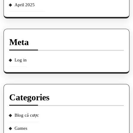
April 2025
Meta
Log in
Categories
Blog cá cược
Games