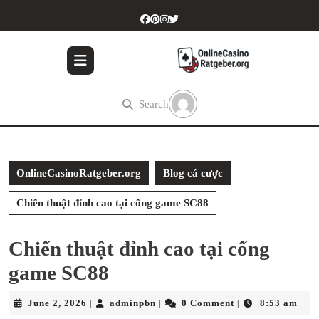
Skip
to
content
Skip
to
content
Search
OnlineCasinoRatgeber.org
Blog cá cược
Chiến thuật đỉnh cao tại cổng game SC88
Chiến thuật đỉnh cao tại cổng
game SC88
June
adminpbn
June 2, 2026
adminpbn
0 Comment
8:53 am
|
|
|
2,