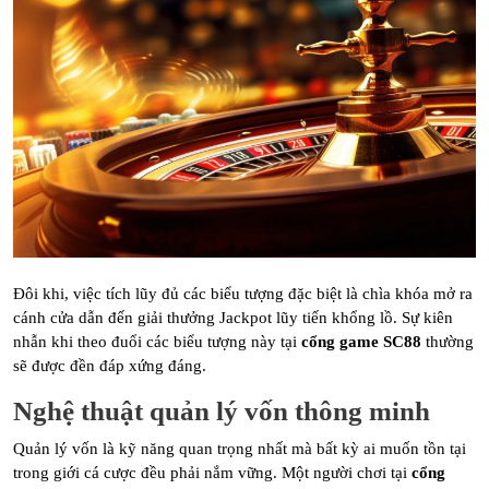
Đôi khi, việc tích lũy đủ các biểu tượng đặc biệt là chìa khóa mở ra
cánh cửa dẫn đến giải thưởng Jackpot lũy tiến khổng lồ. Sự kiên
nhẫn khi theo đuổi các biểu tượng này tại
cổng game SC88
thường
sẽ được đền đáp xứng đáng.
Nghệ thuật quản lý vốn thông minh
Quản lý vốn là kỹ năng quan trọng nhất mà bất kỳ ai muốn tồn tại
trong giới cá cược đều phải nắm vững. Một người chơi tại
cổng