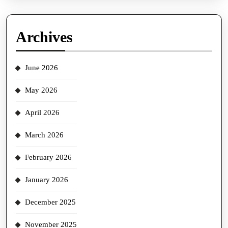
Archives
June 2026
May 2026
April 2026
March 2026
February 2026
January 2026
December 2025
November 2025