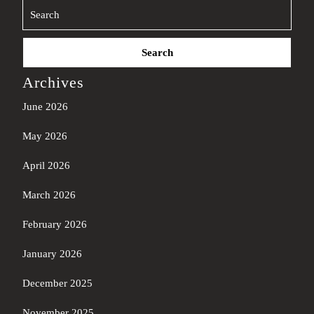
Search
for:
Archives
June 2026
May 2026
April 2026
March 2026
February 2026
January 2026
December 2025
November 2025