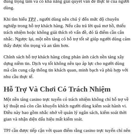
đúng trọng tâm và có khả năng giải quyết vấn đề thực tế của người
dùng.
Khi tìm hiểu
TPJ
, người dùng nên chú ý đến mức độ chuyên
nghiệp trong hỗ trợ khách hàng. Nếu câu trả lời quá mơ hồ, thiếu
trách nhiệm hoặc không giải thích rõ vấn đề, đó là điểm cần cân
nhắc. Ngược lại, một nền tảng có hỗ trợ tốt sẽ giúp người dùng cảm
thấy được tôn trọng và an tâm hơn.
Chính sách hỗ trợ khách hàng cũng phản ánh cách nền tảng xây
dựng niềm tin. Dịch vụ tốt không nên tạo áp lực cho người dùng
mà cần cung cấp thông tin khách quan, minh bạch và phù hợp với
nhu cầu thực tế.
Hỗ Trợ Và Chơi Có Trách Nhiệm
Một nền tảng casino trực tuyến có trách nhiệm không chỉ hỗ trợ về
kỹ thuật mà còn cần khuyến khích người dùng kiểm soát hành vi.
Điều này bao gồm nhắc nhở về quản lý ngân sách, kiểm soát thời
gian và nhận diện dấu hiệu mất kiểm soát.
TPJ cần được tiếp cận với quan điểm rằng casino trực tuyến chỉ nên