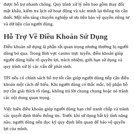
được hỗ trợ nhanh chóng. Quy trình xử lý nên bao gồm thay đổi
mật khẩu, kiểm tra lịch sử hoạt động và xác minh lại thông tin cần
thiết. Một nền tảng chuyên nghiệp sẽ ưu tiên bảo vệ quyền riêng tư
và dữ liệu của người dùng.
Hỗ Trợ Về Điều Khoản Sử Dụng
Điều khoản sử dụng là phần rất quan trọng nhưng thường bị người
dùng bỏ qua. Trong lĩnh vực casino trực tuyến, điều khoản giúp
người dùng hiểu rõ quyền lợi, trách nhiệm, giới hạn sử dụng và
quy trình xử lý các vấn đề phát sinh.
TPJ nếu có chính sách hỗ trợ tốt cần giúp người dùng tiếp cận điều
khoản một cách dễ hiểu. Khi người dùng có thắc mắc, bộ phận hỗ
trợ cần giải thích rõ ràng, không trả lời chung chung hoặc né tránh
các nội dung quan trọng.
Việc hiểu điều khoản giúp người dùng hạn chế tranh chấp và tránh
các quyết định thiếu thông tin. Trước khi sử dụng bất kỳ tính năng
nào, người dùng nên đọc kỹ quy định liên quan để bảo vệ quyền
lợi của mình.