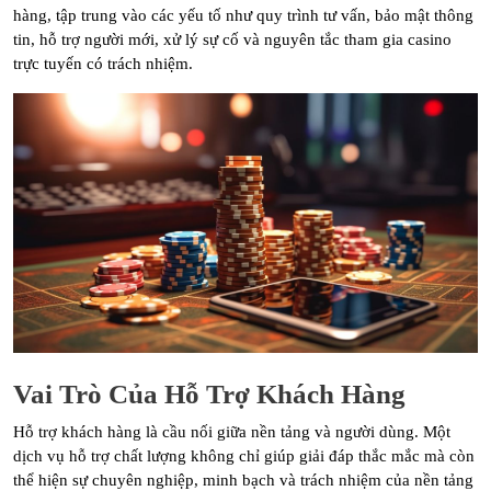
hàng, tập trung vào các yếu tố như quy trình tư vấn, bảo mật thông
tin, hỗ trợ người mới, xử lý sự cố và nguyên tắc tham gia casino
trực tuyến có trách nhiệm.
Vai Trò Của Hỗ Trợ Khách Hàng
Hỗ trợ khách hàng là cầu nối giữa nền tảng và người dùng. Một
dịch vụ hỗ trợ chất lượng không chỉ giúp giải đáp thắc mắc mà còn
thể hiện sự chuyên nghiệp, minh bạch và trách nhiệm của nền tảng