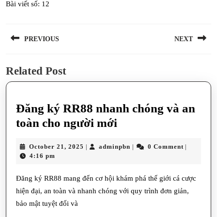
Bài viết số: 12
Post
PREVIOUS
NEXT
navigation
Previous
Next
Related Post
post:
post:
Đăng ký RR88 nhanh chóng và an
Đăng
toàn cho người mới
ký
October
adminpbn
October 21, 2025
adminpbn
0 Comment
|
|
|
RR88
21,
4:16 pm
nhanh
2025
chóng
Đăng ký RR88 mang đến cơ hội khám phá thế giới cá cược
hiện đại, an toàn và nhanh chóng với quy trình đơn giản,
và
bảo mật tuyệt đối và
an