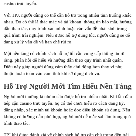
casino trực tuyến.
Với TPJ, người dùng có thể cần hỗ trợ trong nhiều tình huống khác
nhau. Đó có thể là thắc mắc về tài khoản, thông tin bảo mật, hướng
dẫn thao tác, quy trình xác minh hoặc các vấn đề phát sinh trong
quá trình trải nghiệm. Nếu được hỗ trợ đúng lúc, người dùng sẽ dễ
dàng xử lý vấn đề và hạn chế rủi ro.
Một nền tảng có chính sách hỗ trợ tốt cần cung cấp thông tin rõ
ràng, phản hồi dễ hiểu và hướng dẫn theo quy trình nhất quán.
Điều này giúp người dùng cảm thấy chủ động hơn thay vì phụ
thuộc hoàn toàn vào cảm tính khi sử dụng dịch vụ.
Hỗ Trợ Người Mới Tìm Hiểu Nền Tảng
Người mới thường là nhóm cần được hỗ trợ nhiều nhất. Khi lần đầu
tiếp cận casino trực tuyến, họ có thể chưa hiểu rõ cách đăng ký,
đăng nhập, xác minh tài khoản hoặc đọc điều khoản sử dụng. Nếu
không có hướng dẫn phù hợp, người mới dễ mắc sai lầm trong quá
trình thao tác.
TPJ khi được đánh giá về chính sách hỗ trợ cần chú trọng đến trải