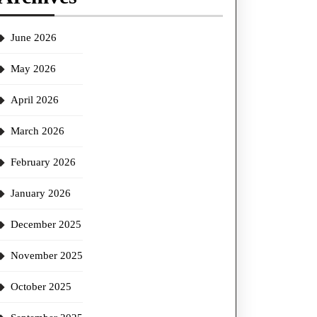
June 2026
May 2026
April 2026
March 2026
February 2026
January 2026
December 2025
November 2025
October 2025