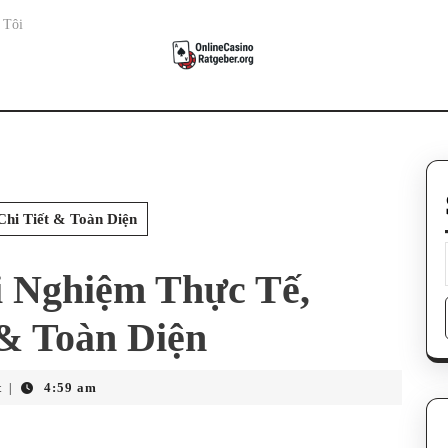
 Tôi
hi Tiết & Toàn Diện
 Nghiệm Thực Tế,
 & Toàn Diện
t
4:59 am
|