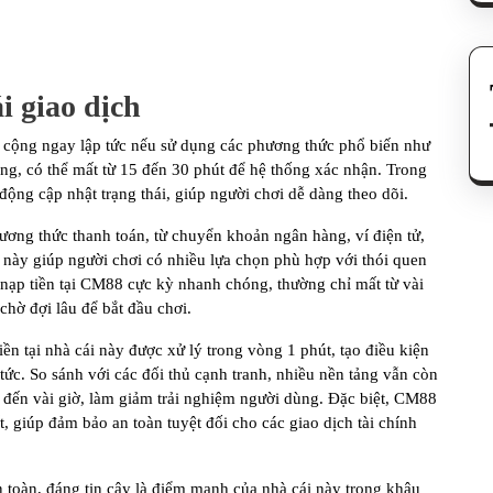
i giao dịch
 cộng ngay lập tức nếu sử dụng các phương thức phổ biến như
ng, có thể mất từ 15 đến 30 phút để hệ thống xác nhận. Trong
 động cập nhật trạng thái, giúp người chơi dễ dàng theo dõi.
ơng thức thanh toán, từ chuyển khoản ngân hàng, ví điện tử,
u này giúp người chơi có nhiều lựa chọn phù hợp với thói quen
 nạp tiền tại CM88 cực kỳ nhanh chóng, thường chỉ mất từ vài
chờ đợi lâu để bắt đầu chơi.
iền tại nhà cái này được xử lý trong vòng 1 phút, tạo điều kiện
 tức. So sánh với các đối thủ cạnh tranh, nhiều nền tảng vẫn còn
út đến vài giờ, làm giảm trải nghiệm người dùng. Đặc biệt, CM88
, giúp đảm bảo an toàn tuyệt đối cho các giao dịch tài chính
 toàn, đáng tin cậy là điểm mạnh của nhà cái này trong khâu