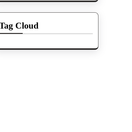
Tag Cloud