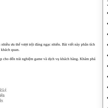
 nhiều ưu thế vượt trội đáng ngạc nhiên. Bài viết này phân tích
á khách quan.
phép cho đến trải nghiệm game và dịch vụ khách hàng. Khám phá
ử Lý
iện
ậy