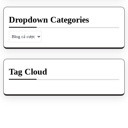
Dropdown Categories
Tag Cloud