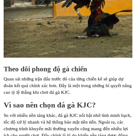
Theo dõi phong độ gà chiến
Quan sát những trận đấu trước đó của từng chiến kê sẽ giúp dự
đoán kết quả chính xác hơn. Đây là một trong những bí quyết nâng
cao tỷ lệ thắng khi chơi đá gà KJC.
Vì sao nên chọn đá gà KJC?
So với nhiều nền tảng khác, đá gà KJC nổi bật nhờ tính minh bạch,
tốc độ xử lý nhanh và hệ thống bảo mật tiên tiến. Ngoài ra, các
chương trình khuyến mãi thường xuyên cũng mang đến nhiều lợi
ích cho người chơi. Đây chính là lý do khiến nền tảng được đông