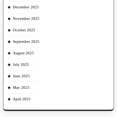
December 2025
November 2025
October 2025
September 2025
August 2025
July 2025
June 2025
May 2025
April 2025