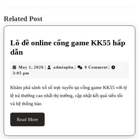
navigation
Previous
Next
Related Post
post:
post:
Lô đề online cổng game KK55 hấp
Lô
dẫn
đề
May
adminpbn
May 1, 2026
adminpbn
0 Comment
|
|
|
online
1,
3:05 pm
cổng
2026
game
Khám phá sảnh xổ số trực tuyến tại cổng game KK55 với tỷ
lệ trả thưởng cao nhất thị trường, cập nhật kết quả siêu tốc
KK55
và hệ thống bảo
hấp
dẫn
Read
Read More
More