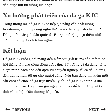
đảo cược thủ tin tưởng lựa chọn.
Xu hướng phát triển của đá gà KJC
Trong tương lai, đá gà KJC sẽ tiếp tục nâng cấp chất lượng
livestream, áp dụng công nghệ thực tế ảo để tăng tính chân thực.
Đồng thời, các giải đấu quốc tế sẽ được mở rộng, tạo thêm nhiều
cơ hội cho người chơi trải nghiệm.
Kết luận
Đá gà KJC không chỉ mang đến niềm vui giải trí mà còn mở ra cơ
hội thắng lớn cho cộng đồng cược thủ. Từ trường gà đa dạng, tỷ lệ
cược minh bạch cho đến dịch vụ chuyên nghiệp, tất cả đều hướng
đến trải nghiệm tối ưu cho người dùng. Nếu bạn đang tìm kiếm một
sân chơi cá cược đá gà trực tuyến uy tín, đá gà KJC chính là lựa
chọn hoàn hảo. Hãy tham gia ngay hôm nay để tận hưởng sự kịch
tính và cơ hội nhận thưởng hấp dẫn.
Post
PREVIOUS
NEXT