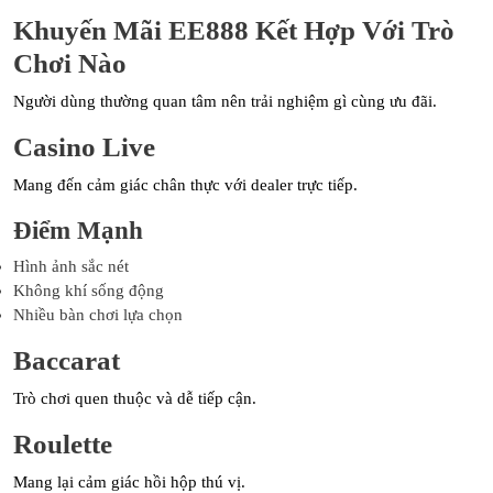
Khuyến Mãi EE888 Kết Hợp Với Trò
Chơi Nào
Người dùng thường quan tâm nên trải nghiệm gì cùng ưu đãi.
Casino Live
Mang đến cảm giác chân thực với dealer trực tiếp.
Điểm Mạnh
Hình ảnh sắc nét
Không khí sống động
Nhiều bàn chơi lựa chọn
Baccarat
Trò chơi quen thuộc và dễ tiếp cận.
Roulette
Mang lại cảm giác hồi hộp thú vị.