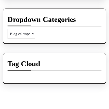
Dropdown Categories
Tag Cloud