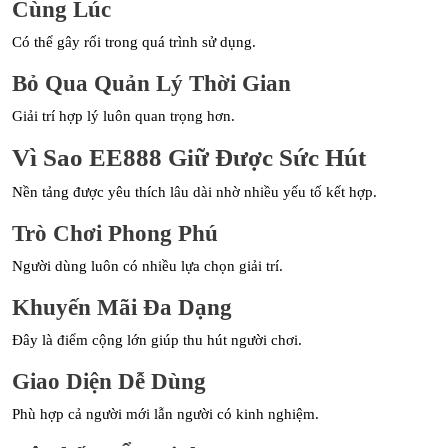
Cùng Lúc
Có thể gây rối trong quá trình sử dụng.
Bỏ Qua Quản Lý Thời Gian
Giải trí hợp lý luôn quan trọng hơn.
Vì Sao EE888 Giữ Được Sức Hút
Nền tảng được yêu thích lâu dài nhờ nhiều yếu tố kết hợp.
Trò Chơi Phong Phú
Người dùng luôn có nhiều lựa chọn giải trí.
Khuyến Mãi Đa Dạng
Đây là điểm cộng lớn giúp thu hút người chơi.
Giao Diện Dễ Dùng
Phù hợp cả người mới lẫn người có kinh nghiệm.