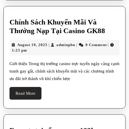
Chính Sách Khuyến Mãi Và
Chính
Thưởng Nạp Tại Casino GK88
Sách
August
adminpbn
August 19, 2025
adminpbn
0 Comment
|
|
|
Khuyế
19,
1:23 pm
Mãi
2025
Và
Giới thiệu Trong thị trường casino trực tuyến ngày càng cạnh
tranh gay gắt, chính sách khuyến mãi và các chương trình
Thưởn
ưu đãi trở thành vũ khí chiến lược
Nạp
Tại
Read
Read More
Casino
More
GK88