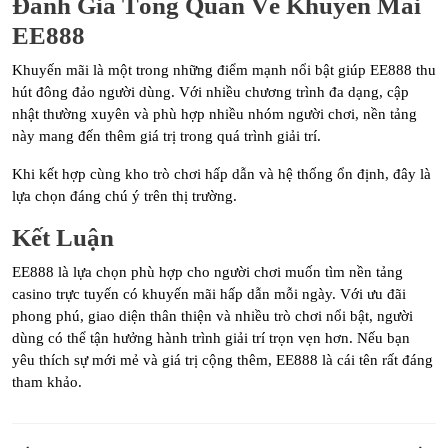
Đánh Giá Tổng Quan Về Khuyến Mãi
EE888
Khuyến mãi là một trong những điểm mạnh nổi bật giúp EE888 thu
hút đông đảo người dùng. Với nhiều chương trình đa dạng, cập
nhật thường xuyên và phù hợp nhiều nhóm người chơi, nền tảng
này mang đến thêm giá trị trong quá trình giải trí.
Khi kết hợp cùng kho trò chơi hấp dẫn và hệ thống ổn định, đây là
lựa chọn đáng chú ý trên thị trường.
Kết Luận
EE888 là lựa chọn phù hợp cho người chơi muốn tìm nền tảng
casino trực tuyến có khuyến mãi hấp dẫn mỗi ngày. Với ưu đãi
phong phú, giao diện thân thiện và nhiều trò chơi nổi bật, người
dùng có thể tận hưởng hành trình giải trí trọn vẹn hơn. Nếu bạn
yêu thích sự mới mẻ và giá trị cộng thêm, EE888 là cái tên rất đáng
tham khảo.
Post