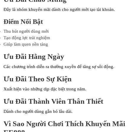
Đây là nhóm khuyến mãi dành cho người mới tạo tài khoản.
Điểm Nổi Bật
Thu hút người dùng mới
Tạo động lực trải nghiệm
Giúp làm quen nền tảng
Ưu Đãi Hằng Ngày
Các chương trình diễn ra thường xuyên để tăng sự sôi động.
Ưu Đãi Theo Sự Kiện
Xuất hiện vào những dịp đặc biệt trong năm.
Ưu Đãi Thành Viên Thân Thiết
Dành cho người dùng gắn bó lâu dài.
Vì Sao Người Chơi Thích Khuyến Mãi