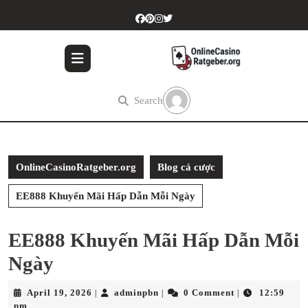
Skip
to
content
Skip
to
content
Search
OnlineCasinoRatgeber.org
Blog cá cược
EE888 Khuyến Mãi Hấp Dẫn Mỗi Ngày
EE888 Khuyến Mãi Hấp Dẫn Mỗi
Ngày
April
adminpbn
April 19, 2026
adminpbn
0 Comment
12:59
|
|
|
19,
pm