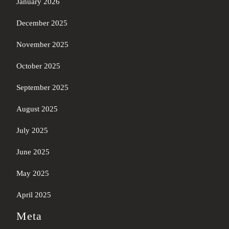
January 2026
December 2025
November 2025
October 2025
September 2025
August 2025
July 2025
June 2025
May 2025
April 2025
Meta