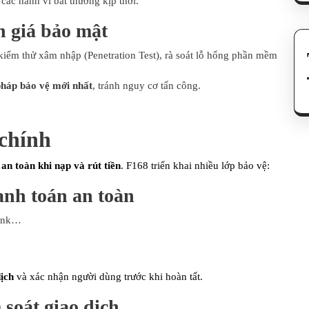
 các hành vi bất thường kịp thời.
h giá bảo mật
kiểm thử xâm nhập (Penetration Test), rà soát lỗ hổng phần mềm
pháp bảo vệ mới nhất
, tránh nguy cơ tấn công.
 chính
à
an toàn khi nạp và rút tiền
. F168 triển khai nhiều lớp bảo vệ:
anh toán an toàn
ank…
ịch
và xác nhận người dùng trước khi hoàn tất.
 soát giao dịch