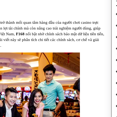
trở thành mối quan tâm hàng đầu của người chơi casino trực
n lợi tài chính mà còn nâng cao trải nghiệm người dùng, giúp
 Việt Nam,
F168
nổi bật nhờ chính sách bảo mật dữ liệu tiên tiến,
viết này sẽ phân tích chi tiết các chính sách, cơ chế và giải
.