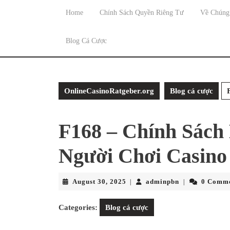
Skip
Home
Chính Sách Quyền Riêng Tư
Về Chúng
to
content
Skip
Blog Cá Cược
to
content
OnlineCasinoRatgeber.org
Blog cá cược
F168 – Chính Sách
Người Chơi Casino
August
adminpbn
August 30, 2025
adminpbn
0 Comm
|
|
30,
2025
Categories:
Blog cá cược