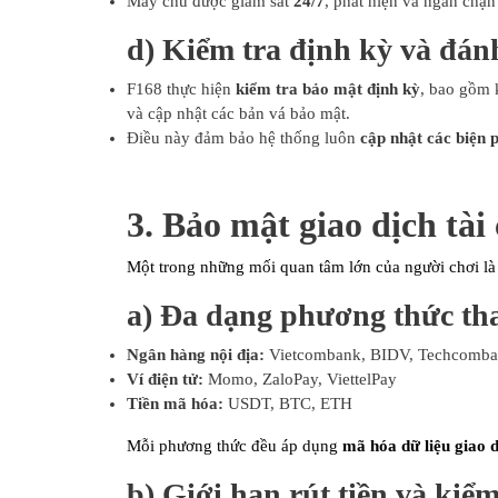
Máy chủ được giám sát
24/7
, phát hiện và ngăn chặn
d) Kiểm tra định kỳ và đán
F168 thực hiện
kiểm tra bảo mật định kỳ
, bao gồm 
và cập nhật các bản vá bảo mật.
Điều này đảm bảo hệ thống luôn
cập nhật các biện 
3. Bảo mật giao dịch tài
Một trong những mối quan tâm lớn của người chơi l
a) Đa dạng phương thức th
Ngân hàng nội địa:
Vietcombank, BIDV, Techcomb
Ví điện tử:
Momo, ZaloPay, ViettelPay
Tiền mã hóa:
USDT, BTC, ETH
Mỗi phương thức đều áp dụng
mã hóa dữ liệu giao d
b) Giới hạn rút tiền và kiểm