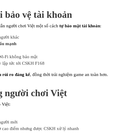
 bảo vệ tài khoản
ẫn người chơi Việt một số cách
tự bảo mật tài khoản
:
người khác
ẩu mạnh
Wi-Fi không bảo mật
y lập tức tới CSKH F168
u rủi ro đáng kể
, đồng thời trải nghiệm game an toàn hơn.
g người chơi Việt
 Việt:
người mới
giờ cao điểm nhưng được CSKH xử lý nhanh