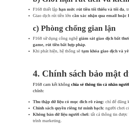
F168 thiết lập
hạn mức rút tiền tối thiểu và tối đa
, 
Giao dịch rút tiền lớn
cần xác nhận qua email hoặc h
c) Phòng chống gian lận
F168 sử dụng công nghệ
giám sát giao dịch bất thư
game, rút tiền bất hợp pháp
.
Khi phát hiện, hệ thống sẽ
tạm khóa giao dịch và yê
4. Chính sách bảo mật d
F168 cam kết không
chia sẻ thông tin cá nhân người
chính:
Thu thập dữ liệu có mục đích rõ ràng:
chỉ để đăng k
Chính sách quyền riêng tư minh bạch:
người chơi c
Không bán dữ liệu người chơi:
tất cả thông tin được
trình marketing.