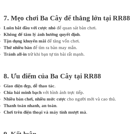
7. Mẹo chơi Ba Cây để thắng lớn tại RR88
Luôn bắt đầu với cược nhỏ
để quan sát bàn chơi.
Không để tâm lý ảnh hưởng quyết định
.
Tận dụng khuyến mãi
để tăng vốn chơi.
Thử nhiều bàn
để tìm ra bàn may mắn.
Tránh all-in
trừ khi bạn tự tin bài rất mạnh.
8. Ưu điểm của Ba Cây tại RR88
Giao diện đẹp, dễ thao tác
.
Chia bài minh bạch
với hình ảnh trực tiếp.
Nhiều bàn chơi, nhiều mức cược
cho người mới và cao thủ.
Thanh toán nhanh, an toàn
.
Chơi trên điện thoại và máy tính mượt mà
.
9. Kết luận