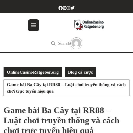
Skip
to
content
Skip
to
content
Search
OnlineCasinoRatgeber.org
Blog cá cược
Game bài Ba Cây tại RR88 – Luật chơi truyền thống và cách
chơi trực tuyến hiệu quả
Game bài Ba Cây tại RR88 –
Luật chơi truyền thống và cách
chơi trực tuyến hiệu quả