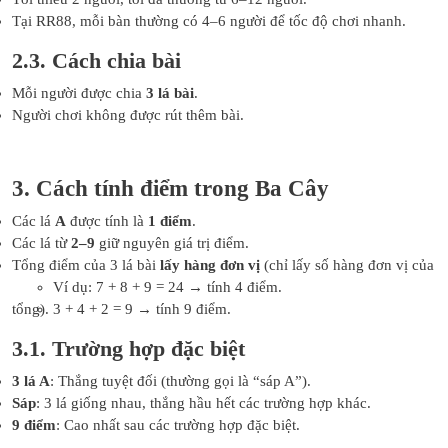
Tại RR88, mỗi bàn thường có 4–6 người để tốc độ chơi nhanh.
2.3. Cách chia bài
Mỗi người được chia
3 lá bài
.
Người chơi không được rút thêm bài.
3. Cách tính điểm trong Ba Cây
Các lá
A
được tính là
1 điểm
.
Các lá từ
2–9
giữ nguyên giá trị điểm.
Tổng điểm của 3 lá bài
lấy hàng đơn vị
(chỉ lấy số hàng đơn vị của
Ví dụ: 7 + 8 + 9 = 24 → tính 4 điểm.
tổng).
3 + 4 + 2 = 9 → tính 9 điểm.
3.1. Trường hợp đặc biệt
3 lá A
: Thắng tuyệt đối (thường gọi là “sáp A”).
Sáp
: 3 lá giống nhau, thắng hầu hết các trường hợp khác.
9 điểm
: Cao nhất sau các trường hợp đặc biệt.