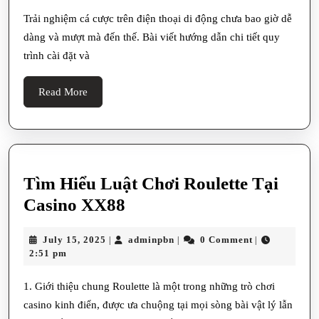
Sơn
TV
Trải nghiệm cá cược trên điện thoại di động chưa bao giờ dễ
dàng và mượt mà đến thế. Bài viết hướng dẫn chi tiết quy
Trải
trình cài đặt và
Nghiệm
Mượt
Read
Read More
Mà
More
Tìm Hiểu Luật Chơi Roulette Tại
Tìm
Casino XX88
Hiểu
July
adminpbn
July 15, 2025
adminpbn
0 Comment
|
|
|
Luật
15,
2:51 pm
Chơi
2025
Roulette
1. Giới thiệu chung Roulette là một trong những trò chơi
casino kinh điển, được ưa chuộng tại mọi sòng bài vật lý lẫn
Tại