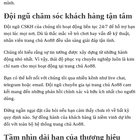
mình.
Đội ngũ chăm sóc khách hàng tận tâm
Đội ngũ CSKH của chúng tôi hoạt động liên tục 24/7 để hỗ trợ bạn
mọi lúc mọi nơi. Dù là thắc mắc về trò chơi hay vấn đề kỹ thuật,
nhân viên trang chủ Ao88 đều sẵn sàng giải đáp tận tình.
Chúng tôi hiểu rằng sự tin tưởng được xây dựng từ những hành
động nhỏ nhất. Vì vậy, thái độ phục vụ chuyên nghiệp luôn là kim
chỉ nam cho mọi hoạt động tại trang chủ Ao88.
Bạn có thể kết nối với chúng tôi qua nhiều kênh như live chat,
telegram hoặc email. Đội ngũ chuyên gia tại trang chủ Ao88 cam
kết mang đến những phản hồi chính xác và hữu ích nhất cho người
dùng.
Đừng ngần ngại đặt câu hỏi nếu bạn cảm thấy chưa rõ về bất kỳ
quy định nào. Sự đồng hành của khách hàng là niềm vinh dự lớn
đối với toàn bộ hệ thống trang chủ Ao88.
Tầm nhìn dài hạn của thương hiệu