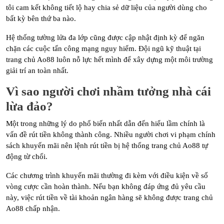
tôi cam kết không tiết lộ hay chia sẻ dữ liệu của người dùng cho
bất kỳ bên thứ ba nào.
Hệ thống tường lửa đa lớp cũng được cập nhật định kỳ để ngăn
chặn các cuộc tấn công mạng nguy hiểm. Đội ngũ kỹ thuật tại
trang chủ Ao88 luôn nỗ lực hết mình để xây dựng một môi trường
giải trí an toàn nhất.
Vì sao người chơi nhầm tưởng nhà cái
lừa đảo?
Một trong những lý do phổ biến nhất dẫn đến hiểu lầm chính là
vấn đề rút tiền không thành công. Nhiều người chơi vi phạm chính
sách khuyến mãi nên lệnh rút tiền bị hệ thống trang chủ Ao88 tự
động từ chối.
Các chương trình khuyến mãi thường đi kèm với điều kiện về số
vòng cược cần hoàn thành. Nếu bạn không đáp ứng đủ yêu cầu
này, việc rút tiền về tài khoản ngân hàng sẽ không được trang chủ
Ao88 chấp nhận.