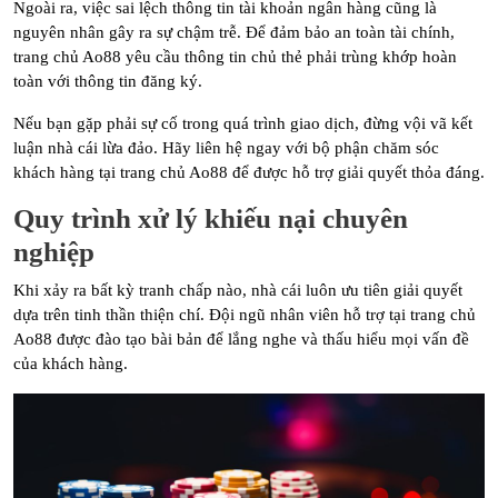
Ngoài ra, việc sai lệch thông tin tài khoản ngân hàng cũng là
nguyên nhân gây ra sự chậm trễ. Để đảm bảo an toàn tài chính,
trang chủ Ao88 yêu cầu thông tin chủ thẻ phải trùng khớp hoàn
toàn với thông tin đăng ký.
Nếu bạn gặp phải sự cố trong quá trình giao dịch, đừng vội vã kết
luận nhà cái lừa đảo. Hãy liên hệ ngay với bộ phận chăm sóc
khách hàng tại trang chủ Ao88 để được hỗ trợ giải quyết thỏa đáng.
Quy trình xử lý khiếu nại chuyên
nghiệp
Khi xảy ra bất kỳ tranh chấp nào, nhà cái luôn ưu tiên giải quyết
dựa trên tinh thần thiện chí. Đội ngũ nhân viên hỗ trợ tại trang chủ
Ao88 được đào tạo bài bản để lắng nghe và thấu hiểu mọi vấn đề
của khách hàng.