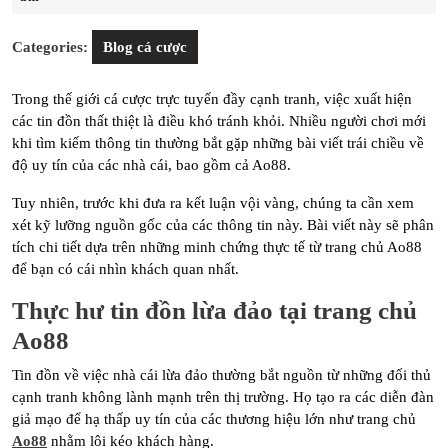
2026
Categories:
Blog cá cược
Trong thế giới cá cược trực tuyến đầy cạnh tranh, việc xuất hiện
các tin đồn thất thiệt là điều khó tránh khỏi. Nhiều người chơi mới
khi tìm kiếm thông tin thường bắt gặp những bài viết trái chiều về
độ uy tín của các nhà cái, bao gồm cả Ao88.
Tuy nhiên, trước khi đưa ra kết luận vội vàng, chúng ta cần xem
xét kỹ lưỡng nguồn gốc của các thông tin này. Bài viết này sẽ phân
tích chi tiết dựa trên những minh chứng thực tế từ trang chủ Ao88
để bạn có cái nhìn khách quan nhất.
Thực hư tin đồn lừa đảo tại trang chủ
Ao88
Tin đồn về việc nhà cái lừa đảo thường bắt nguồn từ những đối thủ
cạnh tranh không lành mạnh trên thị trường. Họ tạo ra các diễn đàn
giả mạo để hạ thấp uy tín của các thương hiệu lớn như trang chủ
Ao88
nhằm lôi kéo khách hàng.