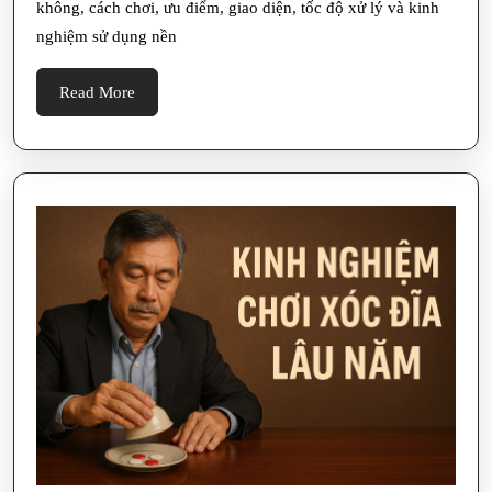
không, cách chơi, ưu điểm, giao diện, tốc độ xử lý và kinh
trên
nghiệm sử dụng nền
điện
thoạ
Read
Read More
More