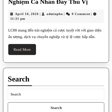
LC88
Nghiệm Cá Nhân Đầy Thú Vị
tỷ
Đánh
lệ
April
adminpbn
April 10, 2026
adminpbn
0 Comment
|
|
|
Giá
thắng
10,
11:31 pm
Chi
2026
Tiết:
LC88 mang đến trải nghiệm cá cược tuyệt vời với giao diện
ấn tượng, dịch vụ chuyên nghiệp và tỷ lệ cược hấp dẫn.
Trải
Nghiệm
Read
Read More
Cá
More
Nhân
Đầy
Thú
Search
Vị
Search
for: