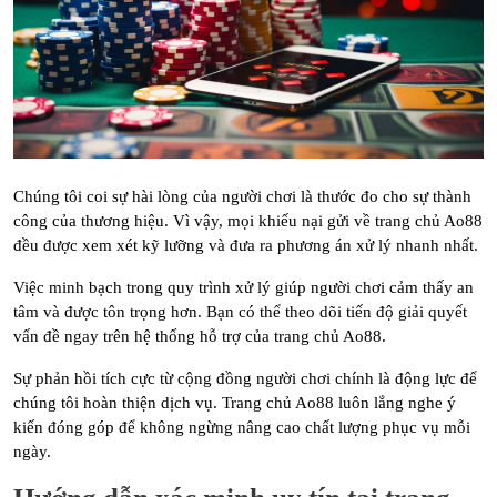
Chúng tôi coi sự hài lòng của người chơi là thước đo cho sự thành
công của thương hiệu. Vì vậy, mọi khiếu nại gửi về trang chủ Ao88
đều được xem xét kỹ lưỡng và đưa ra phương án xử lý nhanh nhất.
Việc minh bạch trong quy trình xử lý giúp người chơi cảm thấy an
tâm và được tôn trọng hơn. Bạn có thể theo dõi tiến độ giải quyết
vấn đề ngay trên hệ thống hỗ trợ của trang chủ Ao88.
Sự phản hồi tích cực từ cộng đồng người chơi chính là động lực để
chúng tôi hoàn thiện dịch vụ. Trang chủ Ao88 luôn lắng nghe ý
kiến đóng góp để không ngừng nâng cao chất lượng phục vụ mỗi
ngày.