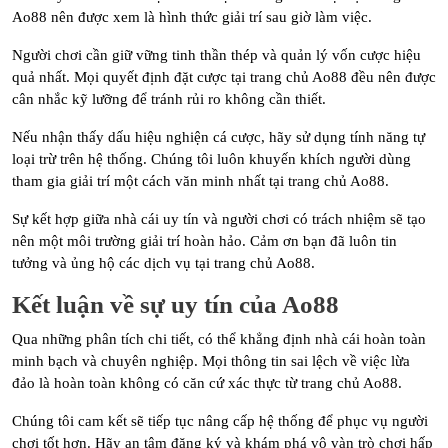
Ao88 nên được xem là hình thức giải trí sau giờ làm việc.
Người chơi cần giữ vững tinh thần thép và quản lý vốn cược hiệu
quả nhất. Mọi quyết định đặt cược tại trang chủ Ao88 đều nên được
cân nhắc kỹ lưỡng để tránh rủi ro không cần thiết.
Nếu nhận thấy dấu hiệu nghiện cá cược, hãy sử dụng tính năng tự
loại trừ trên hệ thống. Chúng tôi luôn khuyến khích người dùng
tham gia giải trí một cách văn minh nhất tại trang chủ Ao88.
Sự kết hợp giữa nhà cái uy tín và người chơi có trách nhiệm sẽ tạo
nên một môi trường giải trí hoàn hảo. Cảm ơn bạn đã luôn tin
tưởng và ủng hộ các dịch vụ tại trang chủ Ao88.
Kết luận về sự uy tín của Ao88
Qua những phân tích chi tiết, có thể khẳng định nhà cái hoàn toàn
minh bạch và chuyên nghiệp. Mọi thông tin sai lệch về việc lừa
đảo là hoàn toàn không có căn cứ xác thực từ trang chủ Ao88.
Chúng tôi cam kết sẽ tiếp tục nâng cấp hệ thống để phục vụ người
chơi tốt hơn. Hãy an tâm đăng ký và khám phá vô vàn trò chơi hấp