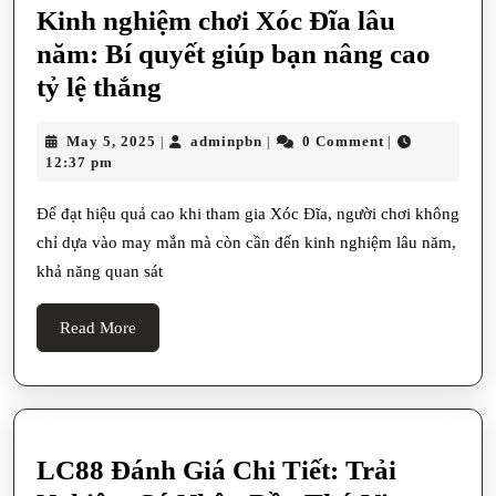
Kinh nghiệm chơi Xóc Đĩa lâu
năm: Bí quyết giúp bạn nâng cao
Kinh
tỷ lệ thắng
nghiệm
May
adminpbn
May 5, 2025
adminpbn
0 Comment
|
|
|
chơi
5,
12:37 pm
Xóc
2025
Đĩa
Để đạt hiệu quả cao khi tham gia Xóc Đĩa, người chơi không
chỉ dựa vào may mắn mà còn cần đến kinh nghiệm lâu năm,
lâu
khả năng quan sát
năm:
Bí
Read
Read More
quyết
More
giúp
bạn
nâng
LC88 Đánh Giá Chi Tiết: Trải
cao