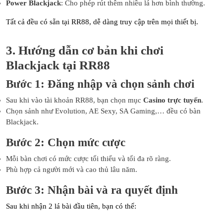
Power Blackjack
: Cho phép rút thêm nhiều lá hơn bình thường.
Tất cả đều có sẵn tại RR88, dễ dàng truy cập trên mọi thiết bị.
3. Hướng dẫn cơ bản khi chơi
Blackjack tại RR88
Bước 1: Đăng nhập và chọn sảnh chơi
Sau khi vào tài khoản RR88, bạn chọn mục
Casino trực tuyến
.
Chọn sảnh như Evolution, AE Sexy, SA Gaming,… đều có bàn
Blackjack.
Bước 2: Chọn mức cược
Mỗi bàn chơi có mức cược tối thiểu và tối đa rõ ràng.
Phù hợp cả người mới và cao thủ lâu năm.
Bước 3: Nhận bài và ra quyết định
Sau khi nhận 2 lá bài đầu tiên, bạn có thể: