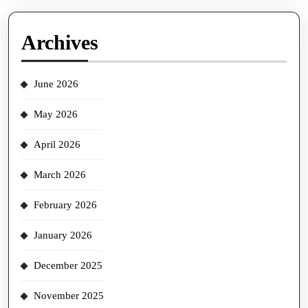
Archives
June 2026
May 2026
April 2026
March 2026
February 2026
January 2026
December 2025
November 2025