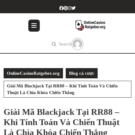
Skip
to
content
Skip
to
content
Search
OnlineCasinoRatgeber.org
Blog cá cược
Giải Mã Blackjack Tại RR88 – Khi Tính Toán Và Chiến
Thuật Là Chìa Khóa Chiến Thắng
Giải Mã Blackjack Tại RR88 –
Khi Tính Toán Và Chiến Thuật
Là Chìa Khóa Chiến Thắng