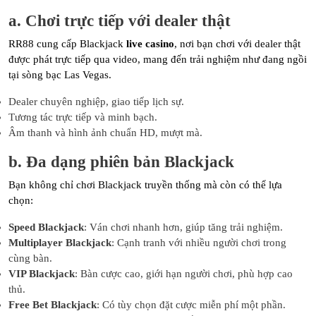
a. Chơi trực tiếp với dealer thật
RR88 cung cấp Blackjack
live casino
, nơi bạn chơi với dealer thật
được phát trực tiếp qua video, mang đến trải nghiệm như đang ngồi
tại sòng bạc Las Vegas.
Dealer chuyên nghiệp, giao tiếp lịch sự.
Tương tác trực tiếp và minh bạch.
Âm thanh và hình ảnh chuẩn HD, mượt mà.
b. Đa dạng phiên bản Blackjack
Bạn không chỉ chơi Blackjack truyền thống mà còn có thể lựa
chọn:
Speed Blackjack
: Ván chơi nhanh hơn, giúp tăng trải nghiệm.
Multiplayer Blackjack
: Cạnh tranh với nhiều người chơi trong
cùng bàn.
VIP Blackjack
: Bàn cược cao, giới hạn người chơi, phù hợp cao
thủ.
Free Bet Blackjack
: Có tùy chọn đặt cược miễn phí một phần.