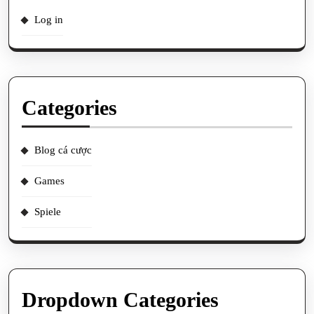
Log in
Categories
Blog cá cược
Games
Spiele
Dropdown Categories