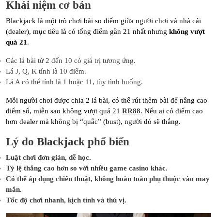
Khái niệm cơ bản
Blackjack là một trò chơi bài so điểm giữa người chơi và nhà cái
(dealer), mục tiêu là có tổng điểm gần 21 nhất nhưng
không vượt
quá 21
.
Các lá bài từ 2 đến 10 có giá trị tương ứng.
Lá J, Q, K tính là 10 điểm.
Lá A có thể tính là 1 hoặc 11, tùy tình huống.
Mỗi người chơi được chia 2 lá bài, có thể rút thêm bài để nâng cao
điểm số, miễn sao không vượt quá 21
RR88
. Nếu ai có điểm cao
hơn dealer mà không bị “quắc” (bust), người đó sẽ thắng.
Lý do Blackjack phổ biến
Luật chơi đơn giản, dễ học.
Tỷ lệ thắng cao hơn so với nhiều game casino khác.
Có thể áp dụng chiến thuật, không hoàn toàn phụ thuộc vào may
mắn.
Tốc độ chơi nhanh, kịch tính và thú vị.