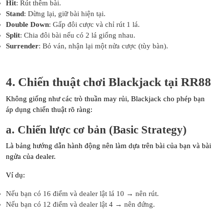
Hit
: Rút thêm bài.
Stand
: Dừng lại, giữ bài hiện tại.
Double Down
: Gấp đôi cược và chỉ rút 1 lá.
Split
: Chia đôi bài nếu có 2 lá giống nhau.
Surrender
: Bỏ ván, nhận lại một nửa cược (tùy bàn).
4. Chiến thuật chơi Blackjack tại RR88
Không giống như các trò thuần may rủi, Blackjack cho phép bạn
áp dụng chiến thuật rõ ràng:
a. Chiến lược cơ bản (Basic Strategy)
Là bảng hướng dẫn hành động nên làm dựa trên bài của bạn và bài
ngửa của dealer.
Ví dụ:
Nếu bạn có 16 điểm và dealer lật lá 10 → nên rút.
Nếu bạn có 12 điểm và dealer lật 4 → nên đứng.