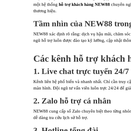
một hệ thống
hỗ trợ khách hàng NEW88
chuyên ngh
thương hiệu.
Tầm nhìn của NEW88 trong 
NEW88 xác định rõ rằng: dịch vụ hậu mãi, chăm sóc 
ngũ hỗ trợ luôn được đào tạo kỹ lưỡng, cập nhật thô
Các kênh hỗ trợ khách
1. Live chat trực tuyến 24/7
Kênh liên hệ phổ biến và nhanh nhất. Chỉ cần truy c
màn hình. Đội ngũ tư vấn viên luôn trực 24/24 để giả
2. Zalo hỗ trợ cá nhân
NEW88 cung cấp số Zalo chuyên biệt theo từng nhóm
dễ dàng tra cứu lịch sử hỗ trợ.
3. Hotline tổng đài