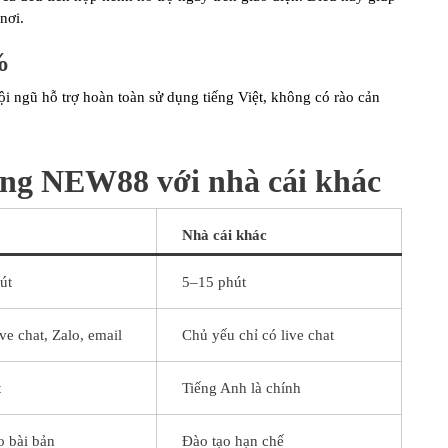
nơi.
%
i ngũ hỗ trợ hoàn toàn sử dụng tiếng Việt, không có rào cản
àng NEW88 với nhà cái khác
Nhà cái khác
út
5–15 phút
ve chat, Zalo, email
Chủ yếu chỉ có live chat
t
Tiếng Anh là chính
o bài bản
Đào tạo hạn chế