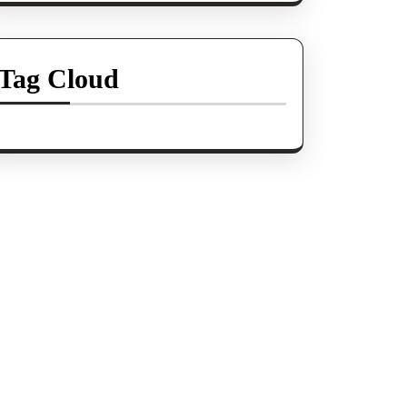
Tag Cloud