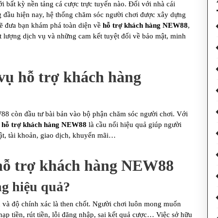
i bất kỳ nền tảng cá cược trực tuyến nào. Đối với nhà cái
 đầu hiện nay, hệ thống chăm sóc người chơi được xây dựng
sẽ đưa bạn khám phá toàn diện về
hỗ trợ khách hàng NEW88
,
ất lượng dịch vụ và những cam kết tuyệt đối về bảo mật, minh
vụ hỗ trợ khách hàng
88 còn đầu tư bài bản vào bộ phận chăm sóc người chơi. Với
,
hỗ trợ khách hàng NEW88
là cầu nối hiệu quả giúp người
uật, tài khoản, giao dịch, khuyến mãi…
 hỗ trợ khách hàng NEW88
ng hiệu quả?
an và độ chính xác là then chốt. Người chơi luôn mong muốn
p tiền, rút tiền, lỗi đăng nhập, sai kết quả cược… Việc sở hữu