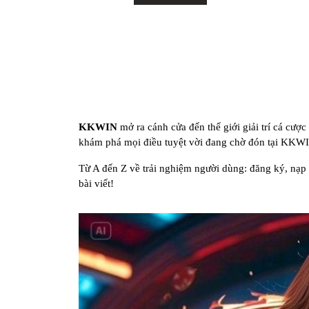
KKWIN
mở ra cánh cửa đến thế giới giải trí cá cược
khám phá mọi điều tuyệt vời đang chờ đón tại KKW
Từ A đến Z về trải nghiệm người dùng: đăng ký, nạp
bài viết!