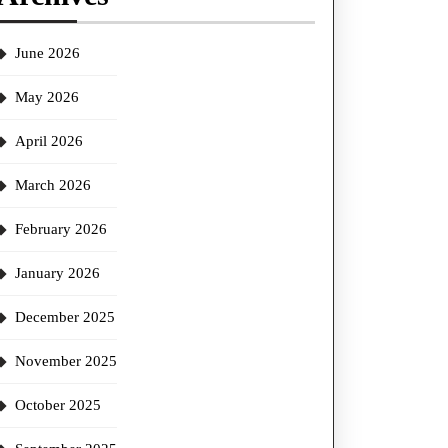
June 2026
May 2026
April 2026
March 2026
February 2026
January 2026
December 2025
November 2025
October 2025