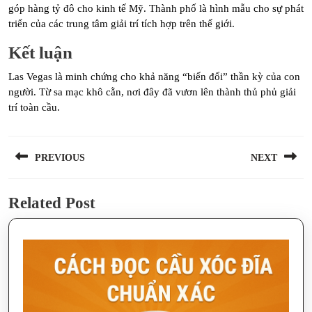
góp hàng tỷ đô cho kinh tế Mỹ. Thành phố là hình mẫu cho sự phát
triển của các trung tâm giải trí tích hợp trên thế giới.
Kết luận
Las Vegas là minh chứng cho khả năng “biến đổi” thần kỳ của con
người. Từ sa mạc khô cằn, nơi đây đã vươn lên thành thủ phủ giải
trí toàn cầu.
Post
PREVIOUS
NEXT
navigation
Previous
Next
Related Post
post:
post: