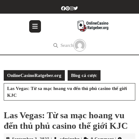
Skip
to
content
Skip
to
content
Search
OnlineCasinoRatgeber.org
Blog cá cược
Las Vegas: Từ sa mạc hoang vu đến thủ phủ casino thế giới
KJC
Las Vegas: Từ sa mạc hoang vu
đến thủ phủ casino thế giới KJC
September
adminpbn
September 3, 2025
adminpbn
0 Comment