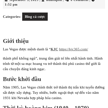
|
|
|
3,
1:52 pm
2025
Categories:
Blog cá cược
Giới thiệu
Las Vegas được mệnh danh là “
KJC
https://kjc365.com/
thành phố không ngủ”, trung tâm giải trí lớn nhất hành tinh. Hành
trình từ một sa mạc hoang vu trở thành thủ phủ casino thế giới là
câu chuyện đáng kinh ngạc.
Bước khởi đầu
Năm 1905, Las Vegas chính thức trở thành thị trấn khi tuyến đường
sắt được xây dựng. Tuy nhiên, bước ngoặt thực sự đến vào năm
1931 khi Nevada hợp pháp hóa casino.
Thời kỳ hoàng kim (1940 – 1970)