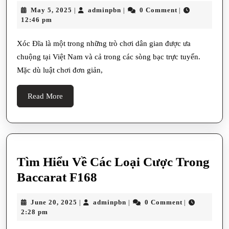
May
adminpbn
May 5, 2025
adminpbn
0 Comment
|
|
|
Thường
5,
12:46 pm
Gặp
2025
Khi
Xóc Đĩa là một trong những trò chơi dân gian được ưa
chuộng tại Việt Nam và cả trong các sòng bạc trực tuyến.
Chơi
Mặc dù luật chơi đơn giản,
Xóc
Đĩa
Read
Read More
và
More
Cách
Tránh
Tìm Hiểu Về Các Loại Cược Trong
Tìm
Baccarat F168
Hiểu
June
adminpbn
June 20, 2025
adminpbn
0 Comment
|
|
|
Về
20,
2:28 pm
Các
2025