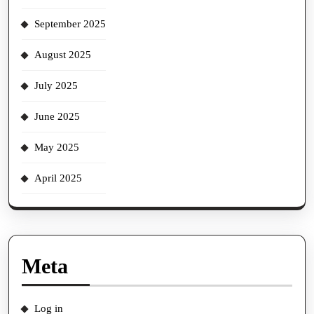
September 2025
August 2025
July 2025
June 2025
May 2025
April 2025
Meta
Log in