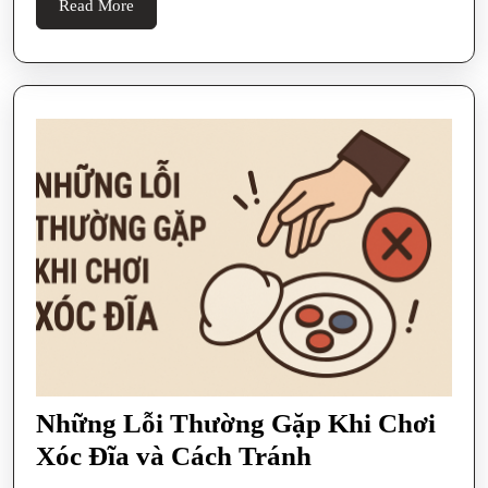
Read
Read More
Quyết
More
Tăng
Tỷ
Lệ
Thắng
Cho
Người
Chơi
Những Lỗi Thường Gặp Khi Chơi
Những
Xóc Đĩa và Cách Tránh
Lỗi