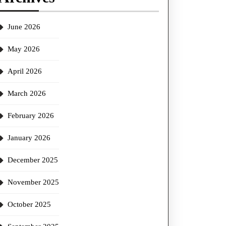
June 2026
May 2026
April 2026
March 2026
February 2026
January 2026
December 2025
November 2025
October 2025