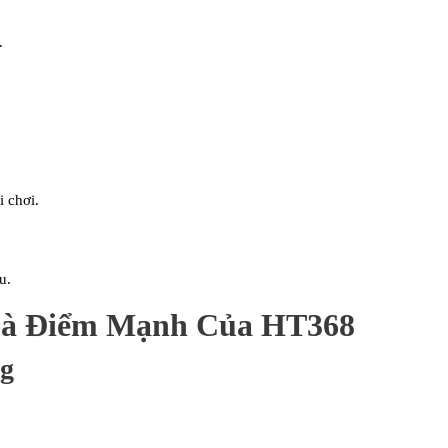
.
i chơi.
u.
 Là Điểm Mạnh Của HT368
ng