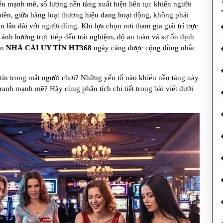
riển mạnh mẽ, số lượng nền tảng xuất hiện liên tục khiến người
hiên, giữa hàng loạt thương hiệu đang hoạt động, không phải
 lâu dài với người dùng. Khi lựa chọn nơi tham gia giải trí trực
 ảnh hưởng trực tiếp đến trải nghiệm, độ an toàn và sự ổn định
ên
NHÀ CÁI UY TÍN HT368
ngày càng được cộng đồng nhắc
ín trong mắt người chơi? Những yếu tố nào khiến nền tảng này
tranh mạnh mẽ? Hãy cùng phân tích chi tiết trong bài viết dưới