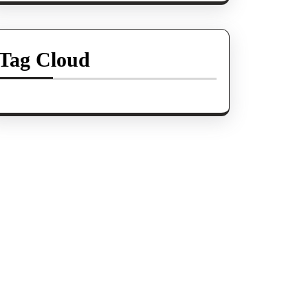
Tag Cloud