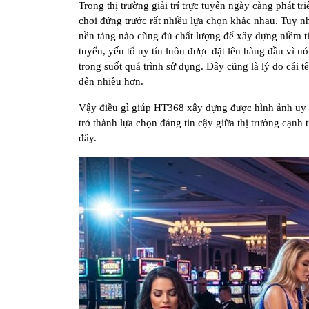
Trong thị trường giải trí trực tuyến ngày càng phát t
chơi đứng trước rất nhiều lựa chọn khác nhau. Tuy n
nền tảng nào cũng đủ chất lượng để xây dựng niềm tin
tuyến, yếu tố uy tín luôn được đặt lên hàng đầu vì nó
trong suốt quá trình sử dụng. Đây cũng là lý do cái t
đến nhiều hơn.
Vậy điều gì giúp HT368 xây dựng được hình ảnh uy t
trở thành lựa chọn đáng tin cậy giữa thị trường cạnh 
đây.