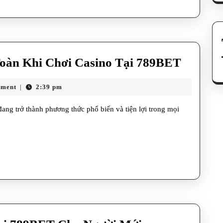
h
Kinh
oàn Khi Chơi Casino Tại 789BET
o
Nghiệm
mment
2:39 pm
|
Giao
Dịch
T
đang trở thành phương thức phổ biến và tiện lợi trong mọi
An
Toàn
Khi
Chơi
Casino
Tại
789BE