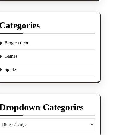
Categories
Blog cá cược
Games
Spiele
Dropdown Categories