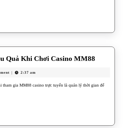
Thích
Nhất
Trên
OKWIN
2025
Cách
ệu Quả Khi Chơi Casino MM88
Quản
mment
2:37 am
|
Lý
Thời
i tham gia MM88 casino trực tuyến là quản lý thời gian để
Gian
Hiệu
Quả
Khi
Chơi