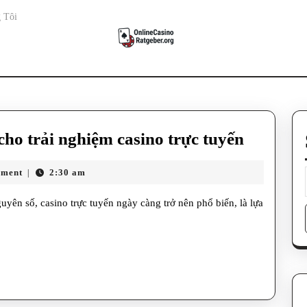
 Tôi
MM88
o trải nghiệm casino trực tuyến
–
mment
2:30 am
|
Điểm
đến
yên số, casino trực tuyến ngày càng trở nên phổ biến, là lựa
hoàn
hảo
cho
trải
nghiệm