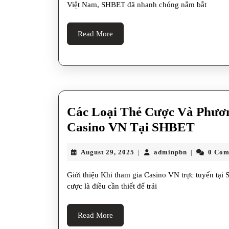
VN
Việt Nam, SHBET đã nhanh chóng nắm bắt
Tại
Read
Read More
SHBE
More
–
Sự
Kết
Hợp
Các Loại Thẻ Cược Và Phươ
Giữa
Các
Casino VN Tại SHBET
Công
Loại
Nghệ
August
adminpbn
August 29, 2025
adminpbn
0 Co
|
|
Thẻ
Và
29,
Cược
2025
Giải
Giới thiệu Khi tham gia Casino VN trực tuyến tại S
Và
cược là điều cần thiết để trải
Trí
Phươ
Read
Read More
Thức
More