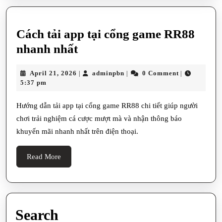
Và
Minh
Cách tải app tại cổng game RR88
Bạch
Cách
nhanh nhất
tải
April
adminpbn
April 21, 2026
adminpbn
0 Comment
|
|
|
app
21,
5:37 pm
tại
2026
cổng
Hướng dẫn tải app tại cổng game RR88 chi tiết giúp người
chơi trải nghiệm cá cược mượt mà và nhận thông báo
game
khuyến mãi nhanh nhất trên điện thoại.
RR88
nhanh
Read
Read More
nhất
More
Search