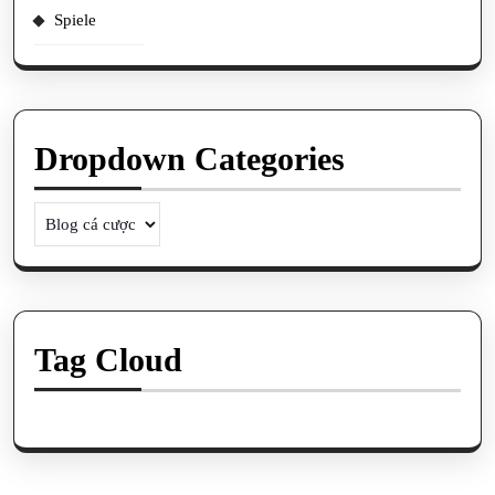
Spiele
Dropdown Categories
Tag Cloud