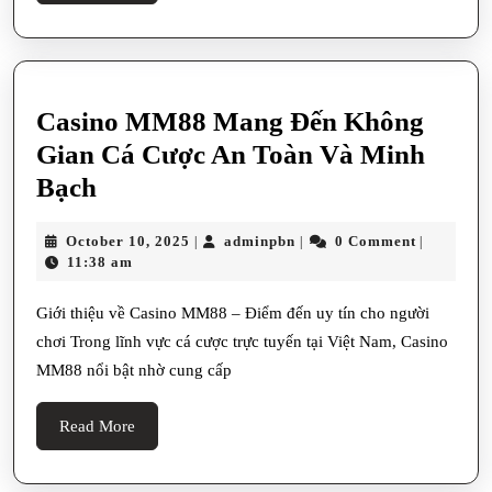
an
More
toàn
không?
Phân
Casino MM88 Mang Đến Không
tích
Gian Cá Cược An Toàn Và Minh
chi
Casino
Bạch
tiết
MM88
từ
October
adminpbn
October 10, 2025
adminpbn
0 Comment
|
|
|
Mang
10,
A
11:38 am
Đến
2025
đến
Không
Giới thiệu về Casino MM88 – Điểm đến uy tín cho người
Z
chơi Trong lĩnh vực cá cược trực tuyến tại Việt Nam, Casino
Gian
MM88 nổi bật nhờ cung cấp
Cá
Cược
Read
Read More
An
More
Toàn