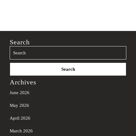
Search
Search
for:
Archives
June 2026
May 2026
April 2026
March 2026