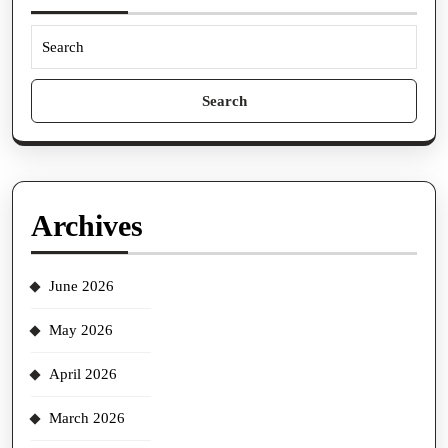
Search
for:
Archives
June 2026
May 2026
April 2026
March 2026