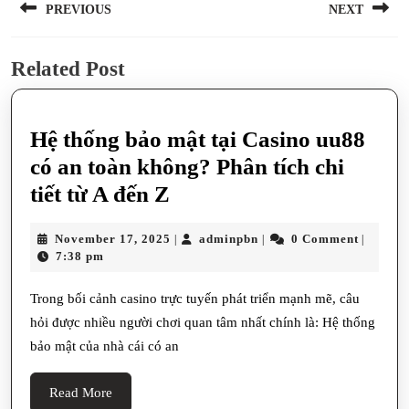
PREVIOUS
NEXT
navigation
Previous
Next
Related Post
post:
post:
Hệ thống bảo mật tại Casino uu88
có an toàn không? Phân tích chi
Hệ
tiết từ A đến Z
thống
November
adminpbn
November 17, 2025
adminpbn
0 Comment
|
|
|
bảo
17,
7:38 pm
mật
2025
tại
Trong bối cảnh casino trực tuyến phát triển mạnh mẽ, câu
hỏi được nhiều người chơi quan tâm nhất chính là: Hệ thống
Casino
bảo mật của nhà cái có an
uu88
có
Read
Read More