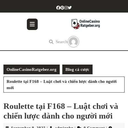
Skip
to
content
Skip
to
content
Search
OnlineCasinoRatgeber.org
Blog cá cược
Roulette tại F168 – Luật chơi và chiến lược dành cho người
mới
Roulette tại F168 – Luật chơi và
chiến lược dành cho người mới
September
adminpbn
September 9, 2025
adminpbn
0 Comment