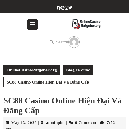
Skip
to
content
Skip
to
content
Search
OnlineCasinoRatgeber.org
Blog cá cược
SC88 Casino Online Hiện Đại Và Đẳng Cấp
SC88 Casino Online Hiện Đại Và
Đẳng Cấp
May
adminpbn
May 13, 2026
adminpbn
0 Comment
7:52
|
|
|
13,
pm