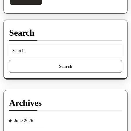
Toàn
More
Diện
2026
Search
Search
for:
Archives
June 2026