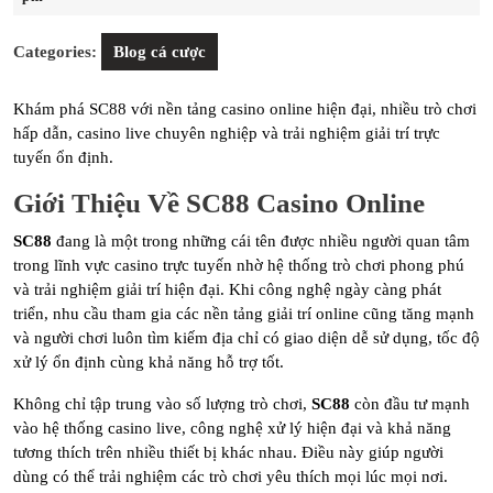
2026
Categories:
Blog cá cược
Khám phá SC88 với nền tảng casino online hiện đại, nhiều trò chơi
hấp dẫn, casino live chuyên nghiệp và trải nghiệm giải trí trực
tuyến ổn định.
Giới Thiệu Về SC88 Casino Online
SC88
đang là một trong những cái tên được nhiều người quan tâm
trong lĩnh vực casino trực tuyến nhờ hệ thống trò chơi phong phú
và trải nghiệm giải trí hiện đại. Khi công nghệ ngày càng phát
triển, nhu cầu tham gia các nền tảng giải trí online cũng tăng mạnh
và người chơi luôn tìm kiếm địa chỉ có giao diện dễ sử dụng, tốc độ
xử lý ổn định cùng khả năng hỗ trợ tốt.
Không chỉ tập trung vào số lượng trò chơi,
SC88
còn đầu tư mạnh
vào hệ thống casino live, công nghệ xử lý hiện đại và khả năng
tương thích trên nhiều thiết bị khác nhau. Điều này giúp người
dùng có thể trải nghiệm các trò chơi yêu thích mọi lúc mọi nơi.