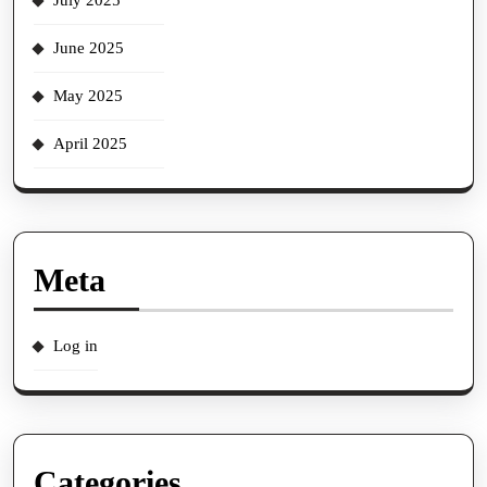
July 2025
June 2025
May 2025
April 2025
Meta
Log in
Categories