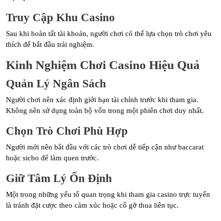
Truy Cập Khu Casino
Sau khi hoàn tất tài khoản, người chơi có thể lựa chọn trò chơi yêu
thích để bắt đầu trải nghiệm.
Kinh Nghiệm Chơi Casino Hiệu Quả
Quản Lý Ngân Sách
Người chơi nên xác định giới hạn tài chính trước khi tham gia.
Không nên sử dụng toàn bộ vốn trong một phiên chơi duy nhất.
Chọn Trò Chơi Phù Hợp
Người mới nên bắt đầu với các trò chơi dễ tiếp cận như baccarat
hoặc sicbo để làm quen trước.
Giữ Tâm Lý Ổn Định
Một trong những yếu tố quan trọng khi tham gia casino trực tuyến
là tránh đặt cược theo cảm xúc hoặc cố gỡ thua liên tục.