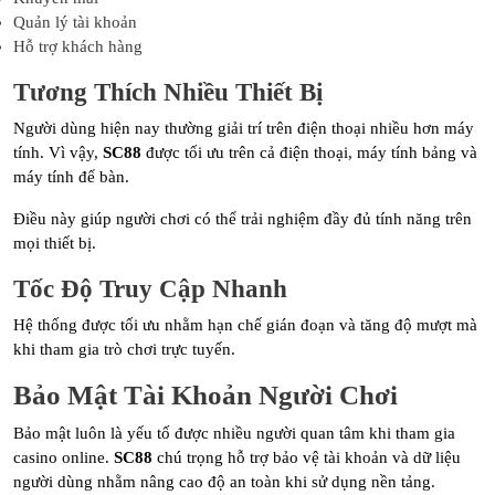
Quản lý tài khoản
Hỗ trợ khách hàng
Tương Thích Nhiều Thiết Bị
Người dùng hiện nay thường giải trí trên điện thoại nhiều hơn máy
tính. Vì vậy,
SC88
được tối ưu trên cả điện thoại, máy tính bảng và
máy tính để bàn.
Điều này giúp người chơi có thể trải nghiệm đầy đủ tính năng trên
mọi thiết bị.
Tốc Độ Truy Cập Nhanh
Hệ thống được tối ưu nhằm hạn chế gián đoạn và tăng độ mượt mà
khi tham gia trò chơi trực tuyến.
Bảo Mật Tài Khoản Người Chơi
Bảo mật luôn là yếu tố được nhiều người quan tâm khi tham gia
casino online.
SC88
chú trọng hỗ trợ bảo vệ tài khoản và dữ liệu
người dùng nhằm nâng cao độ an toàn khi sử dụng nền tảng.