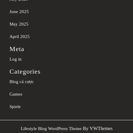
June 2025
May 2025
April 2025
Meta
Log in
Categories
Blog cá cược
Games
Spiele
Sc
By VWThemes
Lifestyle Blog WordPress Theme
U