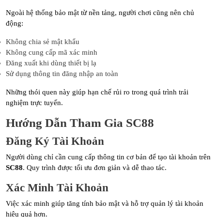
Ngoài hệ thống bảo mật từ nền tảng, người chơi cũng nên chủ
động:
Không chia sẻ mật khẩu
Không cung cấp mã xác minh
Đăng xuất khi dùng thiết bị lạ
Sử dụng thông tin đăng nhập an toàn
Những thói quen này giúp hạn chế rủi ro trong quá trình trải
nghiệm trực tuyến.
Hướng Dẫn Tham Gia SC88
Đăng Ký Tài Khoản
Người dùng chỉ cần cung cấp thông tin cơ bản để tạo tài khoản trên
SC88
. Quy trình được tối ưu đơn giản và dễ thao tác.
Xác Minh Tài Khoản
Việc xác minh giúp tăng tính bảo mật và hỗ trợ quản lý tài khoản
hiệu quả hơn.