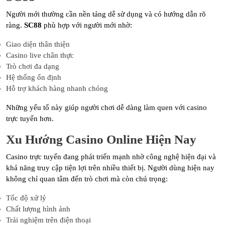
Người mới thường cần nền tảng dễ sử dụng và có hướng dẫn rõ
ràng.
SC88
phù hợp với người mới nhờ:
Giao diện thân thiện
Casino live chân thực
Trò chơi đa dạng
Hệ thống ổn định
Hỗ trợ khách hàng nhanh chóng
Những yếu tố này giúp người chơi dễ dàng làm quen với casino
trực tuyến hơn.
Xu Hướng Casino Online Hiện Nay
Casino trực tuyến đang phát triển mạnh nhờ công nghệ hiện đại và
khả năng truy cập tiện lợi trên nhiều thiết bị. Người dùng hiện nay
không chỉ quan tâm đến trò chơi mà còn chú trọng:
Tốc độ xử lý
Chất lượng hình ảnh
Trải nghiệm trên điện thoại