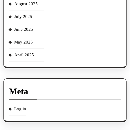
August 2025
July 2025
June 2025
May 2025
April 2025
Meta
Log in