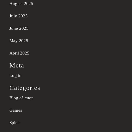
August 2025
July 2025
June 2025
May 2025
April 2025
Meta
Log in
Categories
Blog cá cược
Games
Spiele