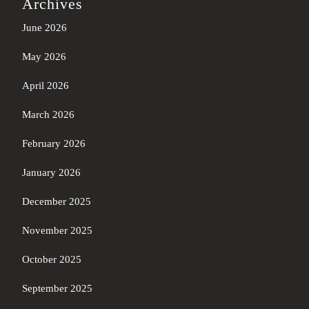
Archives
June 2026
May 2026
April 2026
March 2026
February 2026
January 2026
December 2025
November 2025
October 2025
September 2025