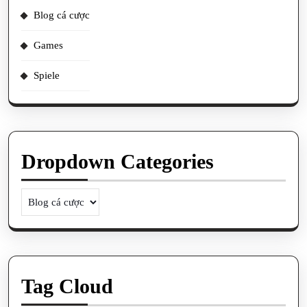
Blog cá cược
Games
Spiele
Dropdown Categories
Tag Cloud