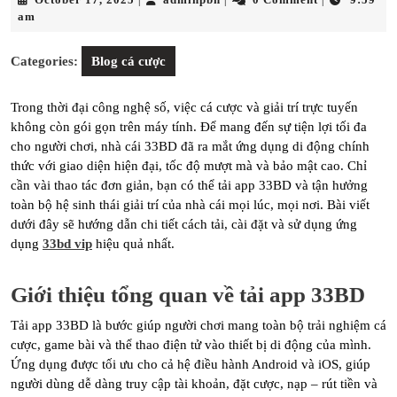
|
|
|
17,
am
2025
Categories:
Blog cá cược
Trong thời đại công nghệ số, việc cá cược và giải trí trực tuyến
không còn gói gọn trên máy tính. Để mang đến sự tiện lợi tối đa
cho người chơi, nhà cái 33BD đã ra mắt ứng dụng di động chính
thức với giao diện hiện đại, tốc độ mượt mà và bảo mật cao. Chỉ
cần vài thao tác đơn giản, bạn có thể tải app 33BD và tận hưởng
toàn bộ hệ sinh thái giải trí của nhà cái mọi lúc, mọi nơi. Bài viết
dưới đây sẽ hướng dẫn chi tiết cách tải, cài đặt và sử dụng ứng
dụng
33bd vip
hiệu quả nhất.
Giới thiệu tổng quan về tải app 33BD
Tải app 33BD là bước giúp người chơi mang toàn bộ trải nghiệm cá
cược, game bài và thể thao điện tử vào thiết bị di động của mình.
Ứng dụng được tối ưu cho cả hệ điều hành Android và iOS, giúp
người dùng dễ dàng truy cập tài khoản, đặt cược, nạp – rút tiền và