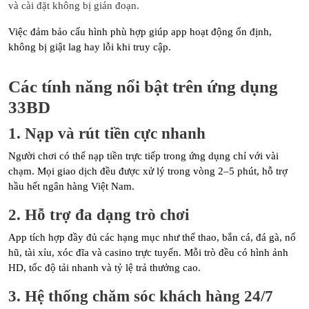
và cài đặt không bị gián đoạn.
Việc đảm bảo cấu hình phù hợp giúp app hoạt động ổn định,
không bị giật lag hay lỗi khi truy cập.
Các tính năng nổi bật trên ứng dụng
33BD
1. Nạp và rút tiền cực nhanh
Người chơi có thể nạp tiền trực tiếp trong ứng dụng chỉ với vài
chạm. Mọi giao dịch đều được xử lý trong vòng 2–5 phút, hỗ trợ
hầu hết ngân hàng Việt Nam.
2. Hỗ trợ đa dạng trò chơi
App tích hợp đầy đủ các hạng mục như thể thao, bắn cá, đá gà, nổ
hũ, tài xỉu, xóc đĩa và casino trực tuyến. Mỗi trò đều có hình ảnh
HD, tốc độ tải nhanh và tỷ lệ trả thưởng cao.
3. Hệ thống chăm sóc khách hàng 24/7