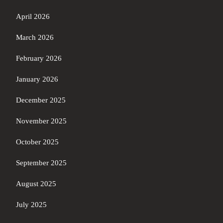
April 2026
March 2026
February 2026
January 2026
December 2025
November 2025
October 2025
September 2025
August 2025
July 2025