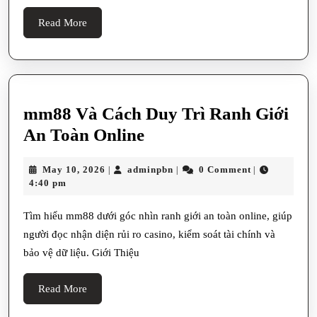
Gi
Read
Read More
Ch
More
Tiế
&
To
mm88 Và Cách Duy Trì Ranh Giới
Di
mm88
An Toàn Online
Và
May
adminpbn
May 10, 2026
adminpbn
0 Comment
|
|
|
Cách
10,
4:40 pm
Duy
2026
Trì
Tìm hiểu mm88 dưới góc nhìn ranh giới an toàn online, giúp
người đọc nhận diện rủi ro casino, kiểm soát tài chính và
Ranh
bảo vệ dữ liệu. Giới Thiệu
Giới
An
Read
Read More
Toàn
More