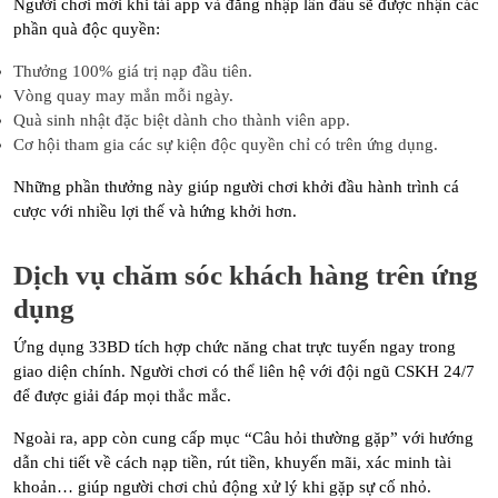
Người chơi mới khi tải app và đăng nhập lần đầu sẽ được nhận các
phần quà độc quyền:
Thưởng 100% giá trị nạp đầu tiên.
Vòng quay may mắn mỗi ngày.
Quà sinh nhật đặc biệt dành cho thành viên app.
Cơ hội tham gia các sự kiện độc quyền chỉ có trên ứng dụng.
Những phần thưởng này giúp người chơi khởi đầu hành trình cá
cược với nhiều lợi thế và hứng khởi hơn.
Dịch vụ chăm sóc khách hàng trên ứng
dụng
Ứng dụng 33BD tích hợp chức năng chat trực tuyến ngay trong
giao diện chính. Người chơi có thể liên hệ với đội ngũ CSKH 24/7
để được giải đáp mọi thắc mắc.
Ngoài ra, app còn cung cấp mục “Câu hỏi thường gặp” với hướng
dẫn chi tiết về cách nạp tiền, rút tiền, khuyến mãi, xác minh tài
khoản… giúp người chơi chủ động xử lý khi gặp sự cố nhỏ.