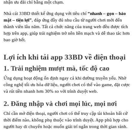
nhận ưu đãi chỉ bằng một chạm.
Nhà cái 33BD thiết kế ứng dụng với tiêu chí
“nhanh – gọn – bảo
mật – tiện lợi”
, đáp ứng đầy đủ nhu cầu từ người chơi mới đến
thành viên lâu năm. Tất cả chức năng của trang web đều được tích
hợp trên app, giúp trải nghiệm trở nên liền mạch và dễ thao tác hơn
bao giờ hết.
Lợi ích khi tải app 33BD về điện thoại
1. Trải nghiệm mượt mà, tốc độ cao
Ứng dụng hoạt động ổn định ngay cả khi đường truyền yếu. Nhờ
công nghệ tối ưu hóa dữ liệu, người chơi có thể vào game, đặt cược
và rút tiền nhanh hơn 30% so với trình duyệt web.
2. Đăng nhập và chơi mọi lúc, mọi nơi
Chỉ cần mở điện thoại, người chơi có thể truy cập tài khoản bất cứ
thời điểm nào, không phụ thuộc vào trình duyệt. App phù hợp cho
người hay di chuyển hoặc muốn giải trí ngắn trong thời gian rảnh.