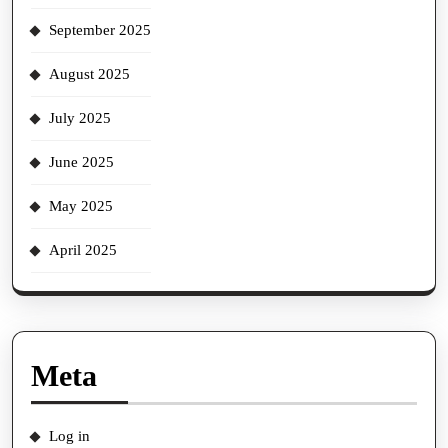
September 2025
August 2025
July 2025
June 2025
May 2025
April 2025
Meta
Log in