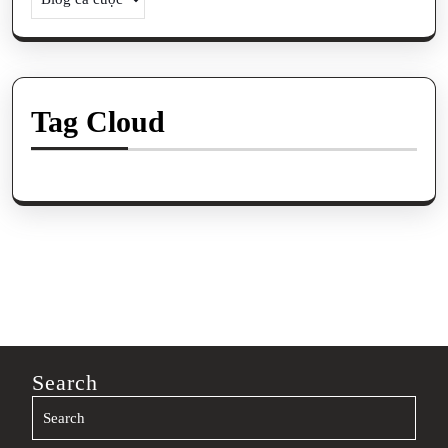
Tag Cloud
Search