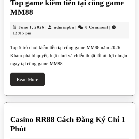
Top game kiếm tiền tại cổng game
Top
MM88
game
June
adminpbn
June 1, 2026
adminpbn
0 Comment
|
|
|
kiếm
1,
12:05 pm
tiền
2026
tại
Top 5 trò chơi kiếm tiền tại cổng game MM88 năm 2026.
Khám phá bí quyết, luật chơi và chiến thuật tối ưu lợi nhuận
cổng
ngay tại cổng game MM88
game
MM88
Read
Read More
More
Casino RR88 Cách Đăng Ký Chỉ 1
Casino
Phút
RR88