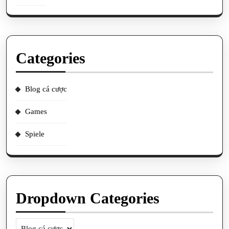
Categories
Blog cá cược
Games
Spiele
Dropdown Categories