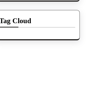
Tag Cloud