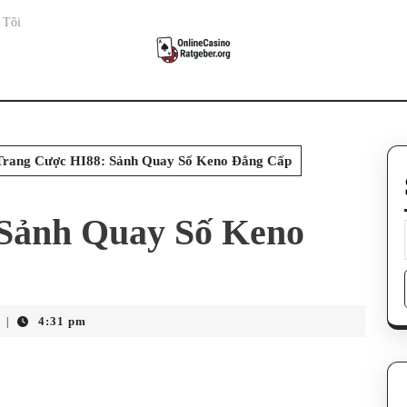
 Tôi
Trang Cược HI88: Sảnh Quay Số Keno Đẳng Cấp
 Sảnh Quay Số Keno
4:31 pm
|