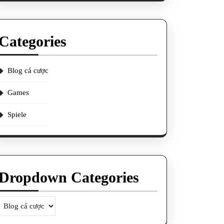
Categories
Blog cá cược
Games
Spiele
Dropdown Categories