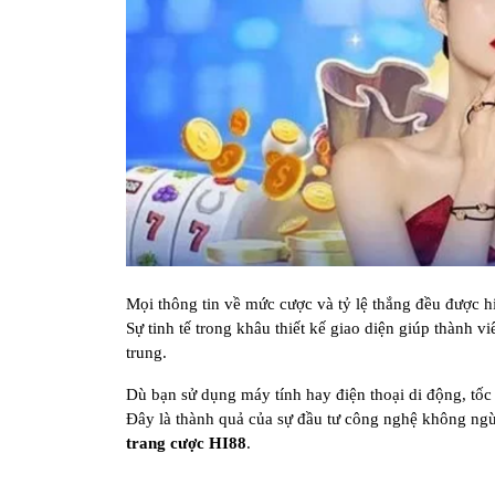
Mọi thông tin về mức cược và tỷ lệ thắng đều được hi
Sự tinh tế trong khâu thiết kế giao diện giúp thành v
trung.
Dù bạn sử dụng máy tính hay điện thoại di động, tốc 
Đây là thành quả của sự đầu tư công nghệ không ngừ
trang cược HI88
.