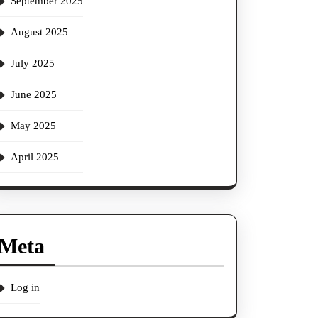
September 2025
August 2025
July 2025
June 2025
May 2025
April 2025
Meta
Log in