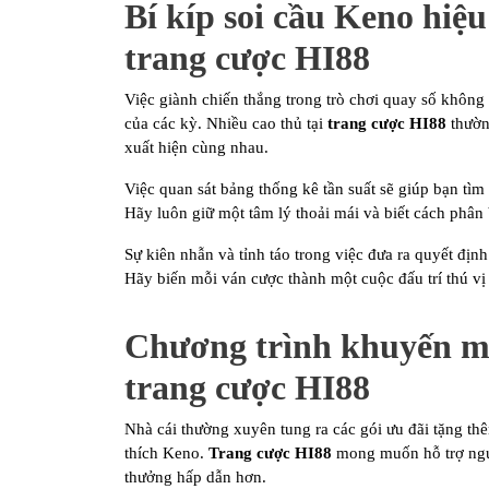
Bí kíp soi cầu Keno hiệ
trang cược HI88
Việc giành chiến thắng trong trò chơi quay số không
của các kỳ. Nhiều cao thủ tại
trang cược HI88
thườn
xuất hiện cùng nhau.
Việc quan sát bảng thống kê tần suất sẽ giúp bạn tìm
Hãy luôn giữ một tâm lý thoải mái và biết cách phân
Sự kiên nhẫn và tỉnh táo trong việc đưa ra quyết đị
Hãy biến mỗi ván cược thành một cuộc đấu trí thú vị
Chương trình khuyến mã
trang cược HI88
Nhà cái thường xuyên tung ra các gói ưu đãi tặng th
thích Keno.
Trang cược HI88
mong muốn hỗ trợ ngườ
thưởng hấp dẫn hơn.