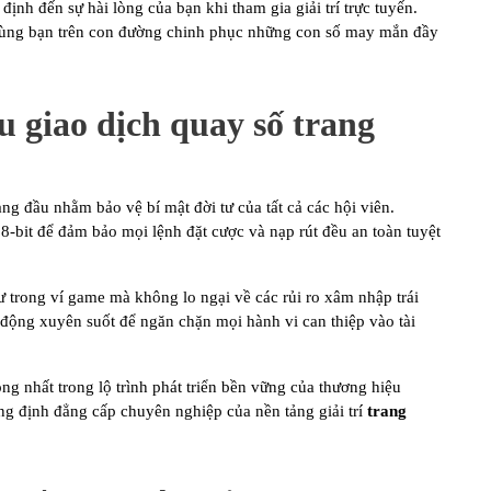
 định đến sự hài lòng của bạn khi tham gia giải trí trực tuyến.
ùng bạn trên con đường chinh phục những con số may mắn đầy
u giao dịch quay số trang
àng đầu nhằm bảo vệ bí mật đời tư của tất cả các hội viên.
bit để đảm bảo mọi lệnh đặt cược và nạp rút đều an toàn tuyệt
ư trong ví game mà không lo ngại về các rủi ro xâm nhập trái
động xuyên suốt để ngăn chặn mọi hành vi can thiệp vào tài
ng nhất trong lộ trình phát triển bền vững của thương hiệu
ng định đẳng cấp chuyên nghiệp của nền tảng giải trí
trang