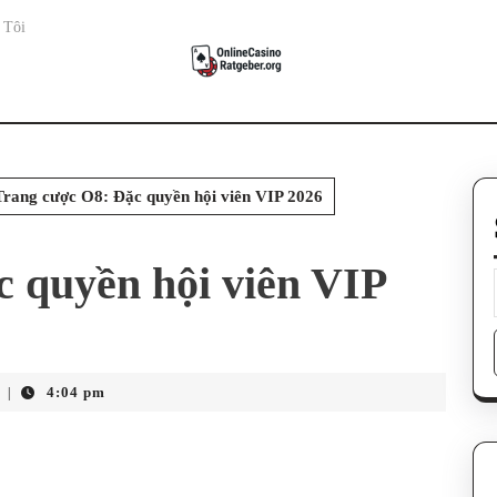
 Tôi
Trang cược O8: Đặc quyền hội viên VIP 2026
 quyền hội viên VIP
4:04 pm
|