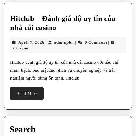
quả
nhất
Hitclub – Đánh giá độ uy tín của
hiện
Hitclub
nhà cái casino
nay
–
April
adminpbn
April 7, 2026
adminpbn
0 Comment
|
|
|
Đánh
7,
2:05 pm
giá
2026
độ
Hitclub đánh giá độ uy tín của nhà cái casino với tiêu chí
minh bạch, bảo mật cao, dịch vụ chuyên nghiệp và trải
uy
nghiệm người dùng ổn định. Hitclub
tín
của
Read
Read More
nhà
More
cái
casino
Search