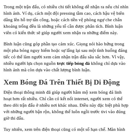
Trong một trận đấu, có nhiều chi tiết không dễ nhận ra nếu chỉ nhìn
hình ảnh. Ví dụ, cách một đội pressing tầm cao, cách hậu vệ biên
dâng lên hỗ trợ tấn công, hoặc cách tiền vệ phòng ngự che chắn
khoảng trống đều là những yếu tố cần được phân tích. Bình luận
viên có kiến thức sẽ giúp người xem nhận ra những điểm này.
Bình luận cũng góp phần tạo cảm xúc. Giọng nói hào hứng trong
một pha bóng nguy hiểm hoặc sự lắng lại sau một tình huống đáng
tiếc có thể làm người xem cảm nhận trận đấu sâu sắc hơn. Vì vậy,
nhiều người lựa chọn nguồn
trực tiếp bóng đá
không chỉ dựa vào
hình ảnh mà còn dựa vào chất lượng bình luận.
Xem Bóng Đá Trên Thiết Bị Di Động
Điện thoại thông minh đã giúp người hâm mộ xem bóng đá linh
hoạt hơn rất nhiều. Chỉ cần có kết nối internet, người xem có thể
theo dõi trận đấu ở nhiều nơi khác nhau. Điều này đặc biệt phù hợp
với những người bận rộn, không thể luôn ngồi trước tivi vào đúng
giờ thi đấu.
Tuy nhiên, xem trên điện thoại cũng có một số hạn chế. Màn hình