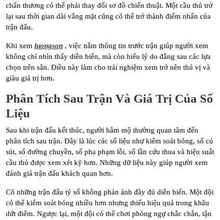
chấn thương có thể phải thay đổi sơ đồ chiến thuật. Một cầu thủ trở
lại sau thời gian dài vắng mặt cũng có thể trở thành điểm nhấn của
trận đấu.
Khi xem
luongson
, việc nắm thông tin trước trận giúp người xem
không chỉ nhìn thấy diễn biến, mà còn hiểu lý do đằng sau các lựa
chọn trên sân. Điều này làm cho trải nghiệm xem trở nên thú vị và
giàu giá trị hơn.
Phân Tích Sau Trận Và Giá Trị Của Số
Liệu
Sau khi trận đấu kết thúc, người hâm mộ thường quan tâm đến
phân tích sau trận. Đây là lúc các số liệu như kiểm soát bóng, số cú
sút, số đường chuyền, số pha phạm lỗi, số lần cứu thua và hiệu suất
cầu thủ được xem xét kỹ hơn. Những dữ liệu này giúp người xem
đánh giá trận đấu khách quan hơn.
Có những trận đấu tỷ số không phản ánh đầy đủ diễn biến. Một đội
có thể kiểm soát bóng nhiều hơn nhưng thiếu hiệu quả trong khâu
dứt điểm. Ngược lại, một đội có thể chơi phòng ngự chắc chắn, tận