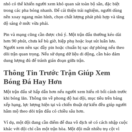
nhỏ có thể khiến người xem khó quan sát toàn bộ sân, đặc biệt
trong các pha bóng nhanh. Để cải thiện trải nghiệm, người dùng
nên xoay ngang màn hình, chọn chất lượng phát phù hợp và tăng
độ sáng ở mức vừa phải.
Pin và mạng cũng cần được chú ý. Một trận đấu thường kéo dài
hơn 90 phút, chưa kể bù giờ, hiệp phụ hoặc loạt sút luân lưu.
Người xem nên sạc đầy pin hoặc chuẩn bị sạc dự phòng nếu theo
dõi trận quan trọng. Nếu sử dụng dữ liệu di động, cần bảo đảm
dung lượng đủ để tránh gián đoạn giữa trận.
Thông Tin Trước Trận Giúp Xem
Bóng Đá Hay Hơn
Một trận đấu sẽ hấp dẫn hơn nếu người xem hiểu rõ bối cảnh trước
khi bóng lăn. Thông tin về phong độ hai đội, mục tiêu trên bảng
xếp hạng, lực lượng hiện tại và chiến thuật dự kiến đều giúp người
hâm mộ theo dõi trận đấu có chiều sâu hơn.
Ví dụ, một đội đang cần điểm để đua vô địch sẽ có cách nhập cuộc
khác với đội chỉ cần một trận hòa. Một đội mất nhiều trụ cột vì