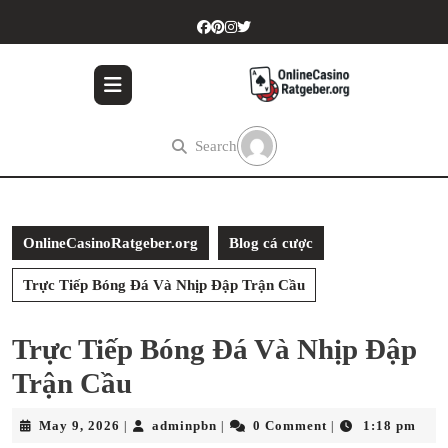
Skip
to
content
Skip
to
content
Search
OnlineCasinoRatgeber.org
Blog cá cược
Trực Tiếp Bóng Đá Và Nhịp Đập Trận Cầu
Trực Tiếp Bóng Đá Và Nhịp Đập
Trận Cầu
May
adminpbn
May 9, 2026
adminpbn
0 Comment
1:18 pm
|
|
|
9,