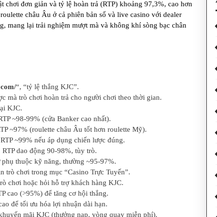
ật chơi đơn giản và tỷ lệ hoàn trả (RTP) khoảng 97,3%, cao hơn
roulette châu Âu ở cả phiên bản số và live casino với dealer
ộng, mang lại trải nghiệm mượt mà và không khí sòng bạc chân
5.com/
“, “tỷ lệ thắng KJC”.
ược mà trò chơi hoàn trả cho người chơi theo thời gian.
tại KJC.
 RTP ~98-99% (cửa Banker cao nhất).
RTP ~97% (roulette châu Âu tốt hơn roulette Mỹ).
 RTP ~99% nếu áp dụng chiến lược đúng.
: RTP dao động 90-98%, tùy trò.
P phụ thuộc kỹ năng, thường ~95-97%.
in trò chơi trong mục “Casino Trực Tuyến”.
rò chơi hoặc hỏi hỗ trợ khách hàng KJC.
TP cao (>95%) để tăng cơ hội thắng.
ao để tối ưu hóa lợi nhuận dài hạn.
khuyến mãi KJC (thưởng nạp, vòng quay miễn phí).