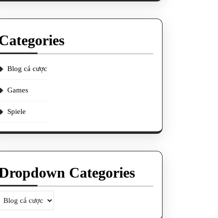
Categories
Blog cá cược
Games
Spiele
Dropdown Categories