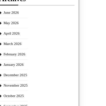
June 2026
May 2026
April 2026
March 2026
February 2026
January 2026
December 2025
November 2025
October 2025