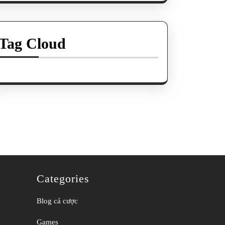
Tag Cloud
Categories
Blog cá cược
Games