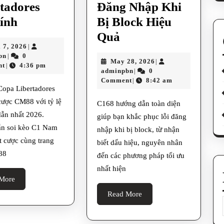
tadores
Đăng Nhập Khi
Trang
tính
Bị Block Hiệu
cược
C168:
Quả
April
l 7, 2026
|
CM88:
Hướng
adminpbn
7,
bn
0
|
May
May 28, 2026
|
Sảnh
Dẫn
2026
nt
4:36 pm
|
adminpbn
28,
adminpbn
0
|
cược
Chi
2026
Comment
8:42 am
|
Copa Libertadores
Copa
Tiết
 cược CM88 với tỷ lệ
C168 hướng dẫn toàn diện
Libertadores
Khắc
dẫn nhất 2026.
giúp bạn khắc phục lỗi đăng
kịch
Phục
n soi kèo C1 Nam
nhập khi bị block, từ nhận
tính
Lỗi
t cược cùng trang
biết dấu hiệu, nguyên nhân
88
Đăng
đến các phương pháp tối ưu
nhất hiện
Nhập
Read
More
Khi
More
Read
Read More
Bị
More
Block