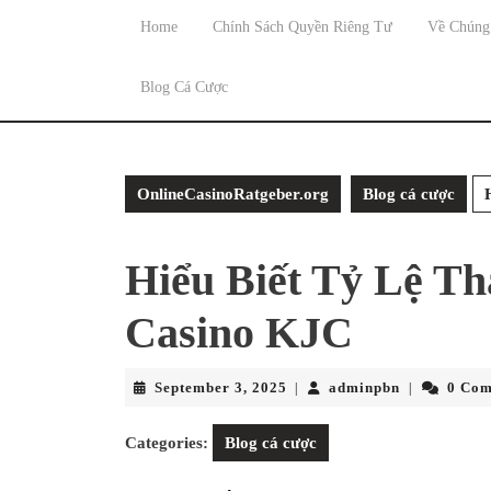
Skip
Home
Chính Sách Quyền Riêng Tư
Về Chúng
to
content
Skip
Blog Cá Cược
to
content
OnlineCasinoRatgeber.org
Blog cá cược
Hiểu Biết Tỷ Lệ T
Casino KJC
September
adminpbn
September 3, 2025
adminpbn
0 Co
|
|
3,
2025
Categories:
Blog cá cược