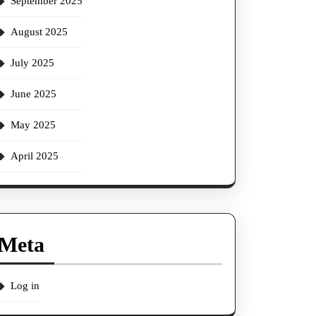
September 2025
August 2025
July 2025
June 2025
May 2025
April 2025
Meta
Log in