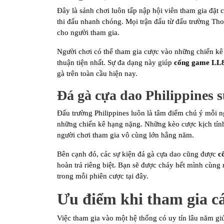
Đây là sảnh chơi luôn tấp nập hội viên tham gia đặt 
thi đấu nhanh chóng. Mọi trận đấu từ đấu trường Tho
cho người tham gia.
Người chơi có thể tham gia cược vào những chiến kê 
thuận tiện nhất. Sự đa dạng này giúp
cổng game LL
gà trên toàn cầu hiện nay.
Đá gà cựa dao Philippines 
Đấu trường Philippines luôn là tâm điểm chú ý mỗi n
những chiến kê hạng nặng. Những kèo cược kịch tính
người chơi tham gia vô cùng lớn hằng năm.
Bên cạnh đó, các sự kiện đá gà cựa dao cũng được
c
hoàn trả riêng biệt. Bạn sẽ được cháy hết mình cùng
trong mỗi phiên cược tại đây.
Ưu điểm khi tham gia c
Việc tham gia vào một hệ thống có uy tín lâu năm giú