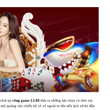
chơi tại
cổng game LL88
đưa ra những lựa chọn có tính xác
 mù quáng vào chiến kê có vẻ ngoài to lớn nếu lịch sử thi đấu