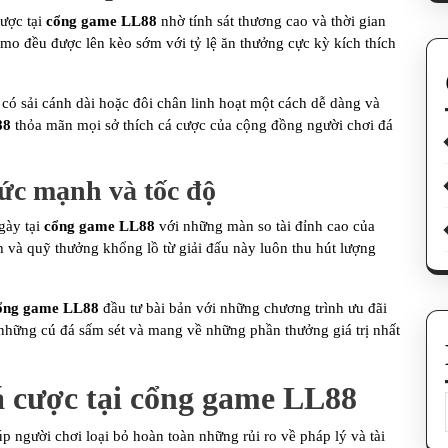
cược tại
cổng game LL88
nhờ tính sát thương cao và thời gian
mo đều được lên kèo sớm với tỷ lệ ăn thưởng cực kỳ kích thích
có sải cánh dài hoặc đôi chân linh hoạt một cách dễ dàng và
88
thỏa mãn mọi sở thích cá cược của cộng đồng người chơi đá
sức mạnh và tốc độ
gày tại
cổng game LL88
với những màn so tài đỉnh cao của
 và quỹ thưởng khổng lồ từ giải đấu này luôn thu hút lượng
ổng game LL88
đầu tư bài bản với những chương trình ưu đãi
 những cú đá sấm sét và mang về những phần thưởng giá trị nhất
á cược tại cổng game LL88
p người chơi loại bỏ hoàn toàn những rủi ro về pháp lý và tài