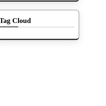
Tag Cloud