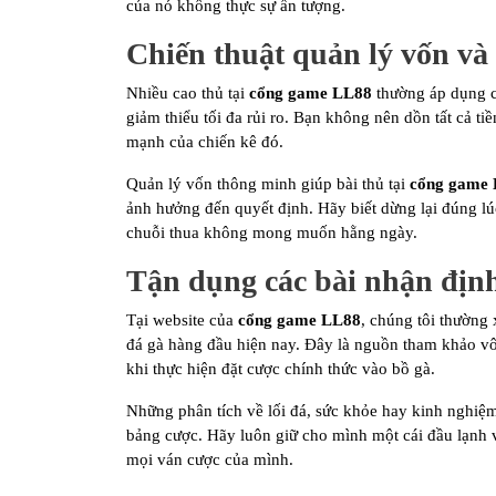
của nó không thực sự ấn tượng.
Chiến thuật quản lý vốn và
Nhiều cao thủ tại
cổng game LL88
thường áp dụng c
giảm thiểu tối đa rủi ro. Bạn không nên dồn tất cả ti
mạnh của chiến kê đó.
Quản lý vốn thông minh giúp bài thủ tại
cổng game
ảnh hưởng đến quyết định. Hãy biết dừng lại đúng lú
chuỗi thua không mong muốn hằng ngày.
Tận dụng các bài nhận định
Tại website của
cổng game LL88
, chúng tôi thường
đá gà hàng đầu hiện nay. Đây là nguồn tham khảo vô
khi thực hiện đặt cược chính thức vào bồ gà.
Những phân tích về lối đá, sức khỏe hay kinh nghiệm
bảng cược. Hãy luôn giữ cho mình một cái đầu lạnh v
mọi ván cược của mình.