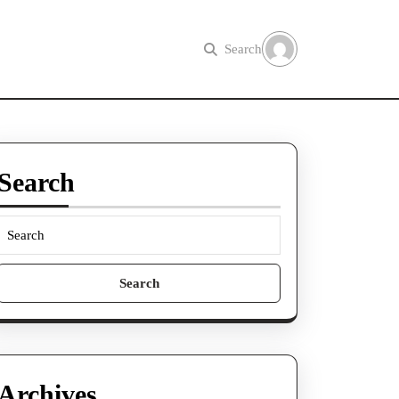
Search
Search
Search
for:
Archives