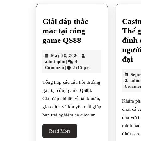
Giải đáp thắc
Casin
mắc tại cổng
Thế gi
Giải
game QS88
đỉnh 
đáp
người
May
May 28, 2026
|
thắc
Ca
đại
adminpbn
28,
adminpbn
0
|
mắc
xx
2026
Comment
5:15 pm
|
Sept
tại
–
admi
Tổng hợp các câu hỏi thường
cổng
T
Comme
gặp tại cổng game QS88.
game
gi
Giải đáp chi tiết về tài khoản,
Khám phá
QS88
gi
giao dịch và khuyến mãi giúp
chơi cá c
trí
bạn trải nghiệm cá cược an
đầu với t
đỉ
minh bạch
Read
Read More
ca
đỉnh cao
More