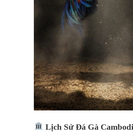
Lịch Sử Đá Gà Cambod