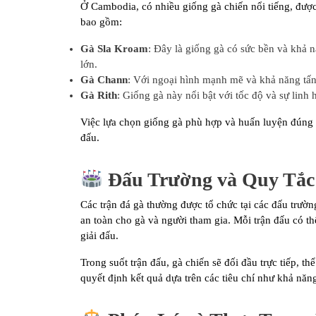
Ở Cambodia, có nhiều giống gà chiến nổi tiếng, được
bao gồm:
Gà Sla Kroam
: Đây là giống gà có sức bền và khả n
lớn.
Gà Chann
: Với ngoại hình mạnh mẽ và khả năng tấn
Gà Rith
: Giống gà này nổi bật với tốc độ và sự linh 
Việc lựa chọn giống gà phù hợp và huấn luyện đúng c
đấu.
Đấu Trường và Quy Tắc
Các trận đá gà thường được tổ chức tại các đấu trườn
an toàn cho gà và người tham gia. Mỗi trận đấu có th
giải đấu.
Trong suốt trận đấu, gà chiến sẽ đối đầu trực tiếp, th
quyết định kết quả dựa trên các tiêu chí như khả năng