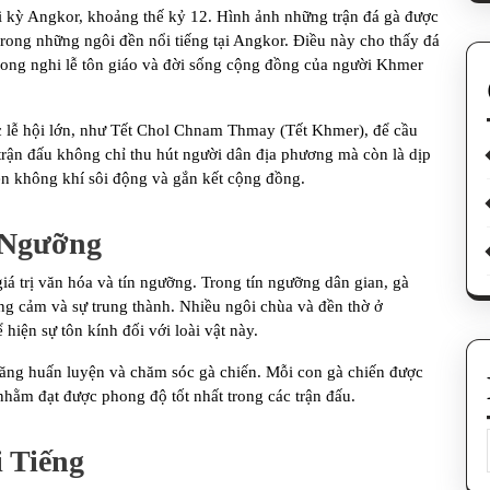
i kỳ Angkor, khoảng thế kỷ 12. Hình ảnh những trận đá gà được
rong những ngôi đền nổi tiếng tại Angkor. Điều này cho thấy đá
 trong nghi lễ tôn giáo và đời sống cộng đồng của người Khmer
các lễ hội lớn, như Tết Chol Chnam Thmay (Tết Khmer), để cầu
rận đấu không chỉ thu hút người dân địa phương mà còn là dịp
ên không khí sôi động và gắn kết cộng đồng.
 Ngưỡng
á trị văn hóa và tín ngưỡng. Trong tín ngưỡng dân gian, gà
ng cảm và sự trung thành. Nhiều ngôi chùa và đền thờ ở
hiện sự tôn kính đối với loài vật này.
i năng huấn luyện và chăm sóc gà chiến. Mỗi con gà chiến được
nhằm đạt được phong độ tốt nhất trong các trận đấu.
 Tiếng