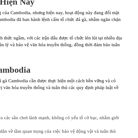
 Hiện Nay
g của Cambodia, nhưng hiện nay, hoạt động này đang đối mặt
Cambodia đã ban hành lệnh cấm tổ chức đá gà, nhằm ngăn chặn
nh thức ngầm, với các trận đấu được tổ chức lén lút tại nhiều địa
uản lý và bảo vệ văn hóa truyền thống, đồng thời đảm bảo tuân
ambodia
 đá gà Cambodia cần được thực hiện một cách bền vững và có
trị văn hóa truyền thống và tuân thủ các quy định pháp luật về
ra các sân chơi lành mạnh, không có yếu tố cờ bạc, nhằm giới
dân về tầm quan trọng của việc bảo vệ động vật và tuân thủ