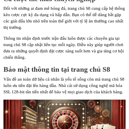
Đối với những ai đam mê bóng đá, trang chủ S8 cung cấp hệ thống
kèo cược cực kỳ đa dạng và hấp dẫn. Bạn có thể dễ dàng bắt gặp
các giải đấu lớn nhỏ trên toàn thế giới với tỷ lệ ăn thưởng cao nhất
thị trường.
Thông tin nhận định trước trận đấu luôn được các chuyên gia tại
trang chủ S8 cập nhật liên tục mỗi ngày. Điều này giúp người chơi
đưa ra những quyết định đặt cược sáng suốt hơn và gia tăng cơ hội
chiến thắng.
Bảo mật thông tin tại trang chủ S8
Vấn đề an toàn dữ liệu cá nhân là yếu tố sống còn mà trang chủ S8
luôn ưu tiên đặt lên hàng đầu. Nhà cái sử dụng công nghệ mã hóa
SSL 128-bit tân tiến nhất để bảo vệ mọi giao dịch của khách hàng.