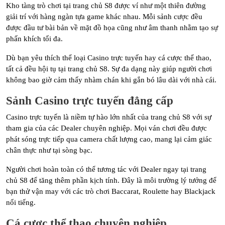
Kho tàng trò chơi tại trang chủ S8 được ví như một thiên đường
giải trí với hàng ngàn tựa game khác nhau. Mỗi sảnh cược đều
được đầu tư bài bản về mặt đồ họa cũng như âm thanh nhằm tạo sự
phấn khích tối đa.
Dù bạn yêu thích thể loại Casino trực tuyến hay cá cược thể thao,
tất cả đều hội tụ tại trang chủ S8. Sự đa dạng này giúp người chơi
không bao giờ cảm thấy nhàm chán khi gắn bó lâu dài với nhà cái.
Sảnh Casino trực tuyến đẳng cấp
Casino trực tuyến là niềm tự hào lớn nhất của trang chủ S8 với sự
tham gia của các Dealer chuyên nghiệp. Mọi ván chơi đều được
phát sóng trực tiếp qua camera chất lượng cao, mang lại cảm giác
chân thực như tại sòng bạc.
Người chơi hoàn toàn có thể tương tác với Dealer ngay tại trang
chủ S8 để tăng thêm phần kịch tính. Đây là môi trường lý tưởng để
bạn thử vận may với các trò chơi Baccarat, Roulette hay Blackjack
nổi tiếng.
Cá cược thể thao chuyên nghiệp