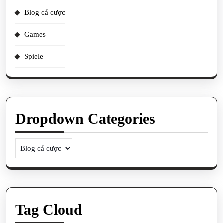
Blog cá cược
Games
Spiele
Dropdown Categories
Tag Cloud