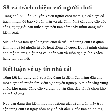
S8 và trách nhiệm với người chơi
Trang chủ S8 luôn khuyến khích người chơi tham gia cá cược có
trách nhiệm để bảo vệ bản thân và gia đình. Nhà cái cung cấp các
công cụ tự giới hạn mức cược nếu bạn cảm thấy mình đang mất
kiểm soát.
Sức khỏe và tâm lý của người chơi là điều mà trang chủ S8 quan
tâm hơn cả lợi nhuận từ các hoạt động cá cược. Đây là minh chứng
cho một thương hiệu nhà cái nhân văn và luôn đặt lợi ích khách
hàng lên trên hết.
Kết luận về uy tín nhà cái
Tổng kết lại, trang chủ S8 xứng đáng là điểm đến hàng đầu cho
mọi cược thủ muốn tìm kiếm sự chuyên nghiệp. Với nền tảng vững
chắc, kho game đẳng cấp và dịch vụ tận tâm, đây là lựa chọn khó
có thể bỏ qua.
Nếu bạn đang tìm kiếm một môi trường giải trí an toàn, hãy truy
cập trang chủ S8 ngay hôm nay để bắt đầu. Chúc bạn có những