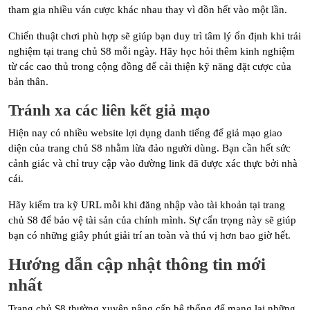
tham gia nhiều ván cược khác nhau thay vì dồn hết vào một lần.
Chiến thuật chơi phù hợp sẽ giúp bạn duy trì tâm lý ổn định khi trải
nghiệm tại trang chủ S8 mỗi ngày. Hãy học hỏi thêm kinh nghiệm
từ các cao thủ trong cộng đồng để cải thiện kỹ năng đặt cược của
bản thân.
Tránh xa các liên kết giả mạo
Hiện nay có nhiều website lợi dụng danh tiếng để giả mạo giao
diện của trang chủ S8 nhằm lừa đảo người dùng. Bạn cần hết sức
cảnh giác và chỉ truy cập vào đường link đã được xác thực bởi nhà
cái.
Hãy kiểm tra kỹ URL mỗi khi đăng nhập vào tài khoản tại trang
chủ S8 để bảo vệ tài sản của chính mình. Sự cẩn trọng này sẽ giúp
bạn có những giây phút giải trí an toàn và thú vị hơn bao giờ hết.
Hướng dẫn cập nhật thông tin mới
nhất
Trang chủ S8 thường xuyên nâng cấp hệ thống để mang lại những