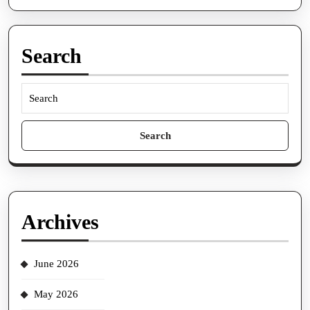
&
Quản
Lý
Search
Rủi
Ro
Search
for:
Archives
June 2026
May 2026