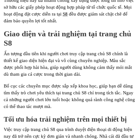
Thương hiệu này đã nhanh chóng xây dựng được lòng tin nhờ việc
sở hữu các giấy phép hoạt động hợp pháp từ tổ chức quốc tế. Mọi
hoạt động đặt cược diễn ra tại
S8
đều được giám sát chặt chẽ để
đảm bảo quyền lợi tốt nhất.
Giao diện và trải nghiệm tại trang chủ
S8
Ấn tượng đầu tiên khi người chơi truy cập trang chủ S8 chính là
thiết kế giao diện hiện đại và vô cùng chuyên nghiệp. Màu sắc
được phối hợp hài hòa, giúp người dùng không cảm thấy mỏi mắt
dù tham gia cá cược trong thời gian dài.
Bố cục các chuyên mục được sắp xếp khoa học, giúp bạn dễ dàng
tìm thấy trò chơi yêu thích tại trang chủ S8 chỉ trong tích tắc. Ngay
cả những người chơi lớn tuổi hoặc không quá rành công nghệ cũng
có thể thao tác mượt mà.
Tối ưu hóa trải nghiệm trên mọi thiết bị
Việc truy cập trang chủ S8 qua trình duyệt điện thoại di động hiện
nay đã trở nên cực kỳ đơn giản và nhanh chóng. Nhà cái đã đầu tư