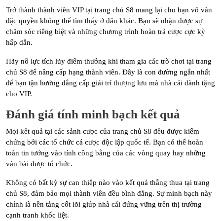
Trở thành thành viên VIP tại trang chủ S8 mang lại cho bạn vô vàn
đặc quyền không thể tìm thấy ở đâu khác. Bạn sẽ nhận được sự
chăm sóc riêng biệt và những chương trình hoàn trả cược cực kỳ
hấp dẫn.
Hãy nỗ lực tích lũy điểm thưởng khi tham gia các trò chơi tại trang
chủ S8 để nâng cấp hạng thành viên. Đây là con đường ngắn nhất
để bạn tận hưởng đẳng cấp giải trí thượng lưu mà nhà cái dành tặng
cho VIP.
Đánh giá tính minh bạch kết quả
Mọi kết quả tại các sảnh cược của trang chủ S8 đều được kiểm
chứng bởi các tổ chức cá cược độc lập quốc tế. Bạn có thể hoàn
toàn tin tưởng vào tính công bằng của các vòng quay hay những
ván bài được tổ chức.
Không có bất kỳ sự can thiệp nào vào kết quả thắng thua tại trang
chủ S8, đảm bảo mọi thành viên đều bình đẳng. Sự minh bạch này
chính là nền tảng cốt lõi giúp nhà cái đứng vững trên thị trường
cạnh tranh khốc liệt.