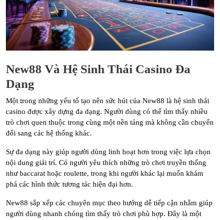
New88 Và Hệ Sinh Thái Casino Đa
Dạng
Một trong những yếu tố tạo nên sức hút của New88 là hệ sinh thái
casino được xây dựng đa dạng. Người dùng có thể tìm thấy nhiều
trò chơi quen thuộc trong cùng một nền tảng mà không cần chuyển
đổi sang các hệ thống khác.
Sự đa dạng này giúp người dùng linh hoạt hơn trong việc lựa chọn
nội dung giải trí. Có người yêu thích những trò chơi truyền thống
như baccarat hoặc roulette, trong khi người khác lại muốn khám
phá các hình thức tương tác hiện đại hơn.
New88 sắp xếp các chuyên mục theo hướng dễ tiếp cận nhằm giúp
người dùng nhanh chóng tìm thấy trò chơi phù hợp. Đây là một