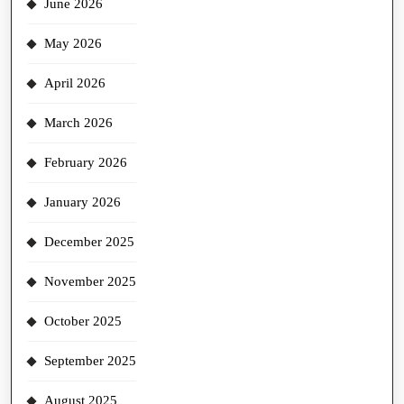
June 2026
May 2026
April 2026
March 2026
February 2026
January 2026
December 2025
November 2025
October 2025
September 2025
August 2025