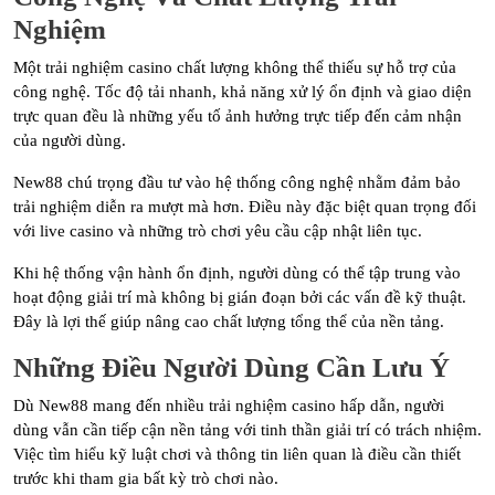
Nghiệm
Một trải nghiệm casino chất lượng không thể thiếu sự hỗ trợ của
công nghệ. Tốc độ tải nhanh, khả năng xử lý ổn định và giao diện
trực quan đều là những yếu tố ảnh hưởng trực tiếp đến cảm nhận
của người dùng.
New88 chú trọng đầu tư vào hệ thống công nghệ nhằm đảm bảo
trải nghiệm diễn ra mượt mà hơn. Điều này đặc biệt quan trọng đối
với live casino và những trò chơi yêu cầu cập nhật liên tục.
Khi hệ thống vận hành ổn định, người dùng có thể tập trung vào
hoạt động giải trí mà không bị gián đoạn bởi các vấn đề kỹ thuật.
Đây là lợi thế giúp nâng cao chất lượng tổng thể của nền tảng.
Những Điều Người Dùng Cần Lưu Ý
Dù New88 mang đến nhiều trải nghiệm casino hấp dẫn, người
dùng vẫn cần tiếp cận nền tảng với tinh thần giải trí có trách nhiệm.
Việc tìm hiểu kỹ luật chơi và thông tin liên quan là điều cần thiết
trước khi tham gia bất kỳ trò chơi nào.