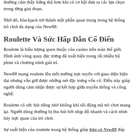
thường cảm thấy hứng thú hơn khi có cơ hội đưa ra các lựa chọn
trong từng giai đoạn.
Nhờ đó, blackjack trở thành một phần quan trọng trong hệ thống
trò chơi đa dạng của New88.
Roulette Và Sức Hấp Dẫn Cổ Điển
Roulette là biểu tượng quen thuộc của casino trên toàn thế giới.
Hình ảnh vòng quay đặc trưng đã xuất hiện trong rất nhiều bộ
phim và chương trình giải trí.
New88 mang roulette lên môi trường trực tuyến với giao diện hiện
đại nhưng vẫn giữ được những nét đặc trưng vốn có. Điều này giúp
người dùng cảm nhận được sự kết hợp giữa truyền thống và công
nghệ.
Roulette có sức hút riêng nhờ không khí sôi động mà trò chơi mang
lại. Người dùng thường bị thu hút bởi nhịp độ nhanh và cách trình
bày trực quan của trò chơi.
Sự xuất hiện của roulette trong hệ thống giúp
bắn cá New88
đáp