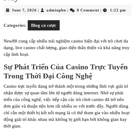
June
adminpbn
June 7, 2026
adminpbn
0 Comment
1:22 pm
|
|
|
7,
2026
Categories:
Blog cá cược
New88 cung cấp nhiều trải nghiệm casino hiện đại với trò chơi đa
dạng, live casino chất lượng, giao diện thân thiện và khả năng truy
cập linh hoạt.
Sự Phát Triển Của Casino Trực Tuyến
Trong Thời Đại Công Nghệ
Casino trực tuyến đang trở thành một trong những lĩnh vực giải trí
nhận được sự quan tâm lớn từ người dùng internet. Nhờ sự phát
triển của công nghệ, việc tiếp cận các trò chơi casino đã trở nên
đơn giản và thuận tiện hơn rất nhiều so với trước đây. Người dùng
chỉ cần một thiết bị kết nối mạng là có thể tham gia vào nhiều hoạt
động giải trí khác nhau mà không bị giới hạn bởi không gian hay
thời gian.