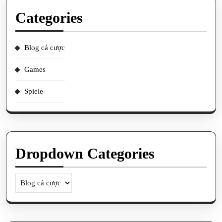
Categories
Blog cá cược
Games
Spiele
Dropdown Categories