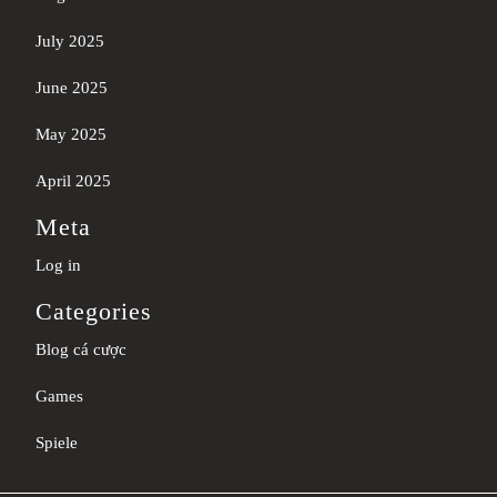
July 2025
June 2025
May 2025
April 2025
Meta
Log in
Categories
Blog cá cược
Games
Spiele