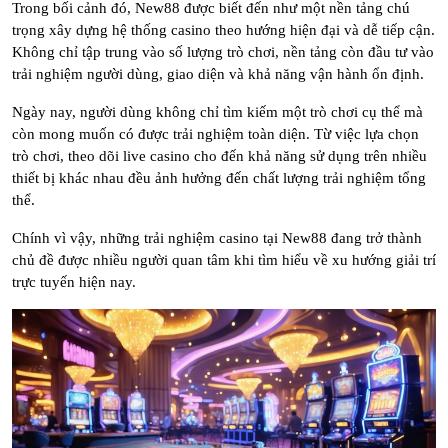
Trong bối cảnh đó, New88 được biết đến như một nền tảng chú
trọng xây dựng hệ thống casino theo hướng hiện đại và dễ tiếp cận.
Không chỉ tập trung vào số lượng trò chơi, nền tảng còn đầu tư vào
trải nghiệm người dùng, giao diện và khả năng vận hành ổn định.
Ngày nay, người dùng không chỉ tìm kiếm một trò chơi cụ thể mà
còn mong muốn có được trải nghiệm toàn diện. Từ việc lựa chọn
trò chơi, theo dõi live casino cho đến khả năng sử dụng trên nhiều
thiết bị khác nhau đều ảnh hưởng đến chất lượng trải nghiệm tổng
thể.
Chính vì vậy, những trải nghiệm casino tại New88 đang trở thành
chủ đề được nhiều người quan tâm khi tìm hiểu về xu hướng giải trí
trực tuyến hiện nay.