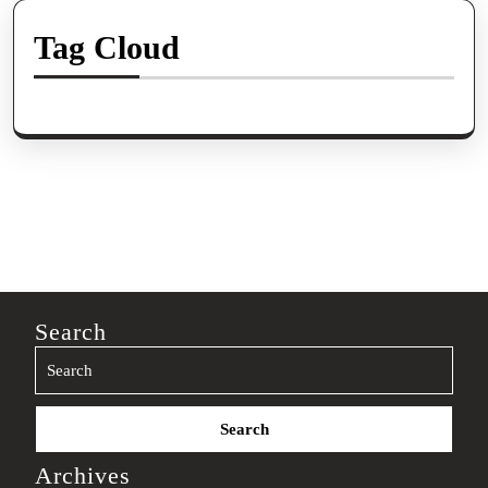
Tag Cloud
Search
Search
for:
Archives