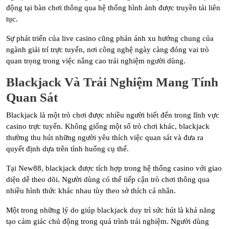
động tại bàn chơi thông qua hệ thống hình ảnh được truyền tải liên
tục.
Sự phát triển của live casino cũng phản ánh xu hướng chung của
ngành giải trí trực tuyến, nơi công nghệ ngày càng đóng vai trò
quan trọng trong việc nâng cao trải nghiệm người dùng.
Blackjack Và Trải Nghiệm Mang Tính
Quan Sát
Blackjack là một trò chơi được nhiều người biết đến trong lĩnh vực
casino trực tuyến. Không giống một số trò chơi khác, blackjack
thường thu hút những người yêu thích việc quan sát và đưa ra
quyết định dựa trên tình huống cụ thể.
Tại New88, blackjack được tích hợp trong hệ thống casino với giao
diện dễ theo dõi. Người dùng có thể tiếp cận trò chơi thông qua
nhiều hình thức khác nhau tùy theo sở thích cá nhân.
Một trong những lý do giúp blackjack duy trì sức hút là khả năng
tạo cảm giác chủ động trong quá trình trải nghiệm. Người dùng