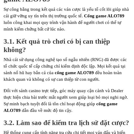
Sự công bằng trong kết quả các ván cược là yếu tố cốt lõi giúp nhà
cái giữ vững uy tín trên thị trường quốc tế.
Cổng game ALO789
luôn công khai mọi quy trình vận hành để người chơi có thể tự
mình kiểm chứng bất cứ lúc nào.
3.1. Kết quả trò chơi có bị can thiệp
không?
Nhà cái sử dụng công nghệ tạo số ngẫu nhiên (RNG) đã được các
tổ chức quốc tế cấp chứng chỉ kiểm định độc lập. Mọi kết quả tại
sảnh nổ hũ hay bắn cá của
cổng game ALO789
đều hoàn toàn
khách quan và không có sự can thiệp từ con người.
Đối với sảnh casino trực tiếp, góc máy quay cận cảnh và Dealer
thực hiện chia bài trước mắt người xem giúp loại bỏ mọi nghi ngờ.
Sự minh bạch tuyệt đối là tôn chỉ hoạt động giúp
cổng game
ALO789
dẫn đầu về mức độ tin cậy.
3.2. Làm sao để kiểm tra lịch sử đặt cược?
Hệ thống cung cấp tính năng tra cứu chi tiết mọi ván đấu và biến