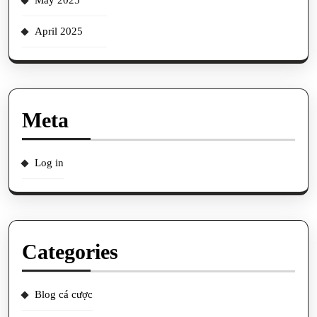
April 2025
Meta
Log in
Categories
Blog cá cược