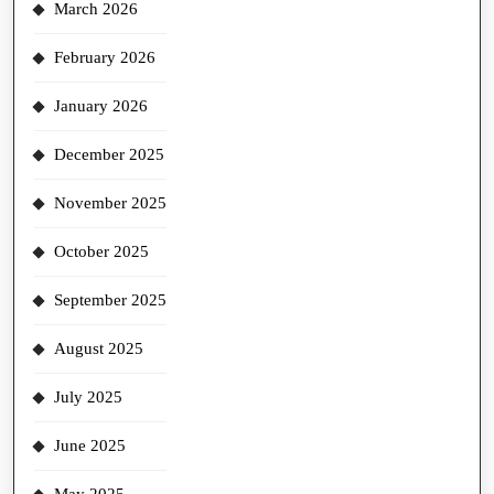
March 2026
February 2026
January 2026
December 2025
November 2025
October 2025
September 2025
August 2025
July 2025
June 2025
May 2025