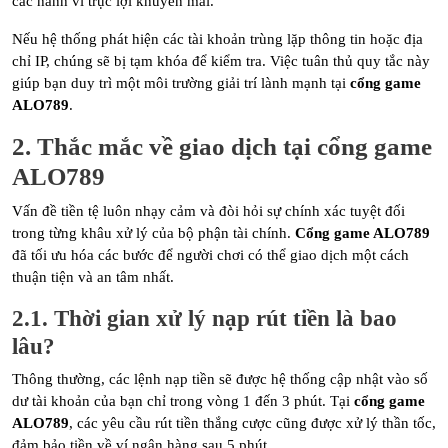
các hành vi trục lợi khuyến mãi.
Nếu hệ thống phát hiện các tài khoản trùng lặp thông tin hoặc địa
chỉ IP, chúng sẽ bị tạm khóa để kiểm tra. Việc tuân thủ quy tắc này
giúp bạn duy trì một môi trường giải trí lành mạnh tại
cổng game
ALO789
.
2. Thắc mắc về giao dịch tại cổng game
ALO789
Vấn đề tiền tệ luôn nhạy cảm và đòi hỏi sự chính xác tuyệt đối
trong từng khâu xử lý của bộ phận tài chính.
Cổng game ALO789
đã tối ưu hóa các bước để người chơi có thể giao dịch một cách
thuận tiện và an tâm nhất.
2.1. Thời gian xử lý nạp rút tiền là bao
lâu?
Thông thường, các lệnh nạp tiền sẽ được hệ thống cập nhật vào số
dư tài khoản của bạn chỉ trong vòng 1 đến 3 phút. Tại
cổng game
ALO789
, các yêu cầu rút tiền thắng cược cũng được xử lý thần tốc,
đảm bảo tiền về ví ngân hàng sau 5 phút.