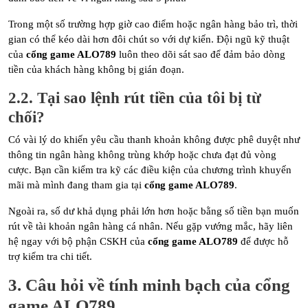
Trong một số trường hợp giờ cao điểm hoặc ngân hàng bảo trì, thời
gian có thể kéo dài hơn đôi chút so với dự kiến. Đội ngũ kỹ thuật
của
cổng game ALO789
luôn theo dõi sát sao để đảm bảo dòng
tiền của khách hàng không bị gián đoạn.
2.2. Tại sao lệnh rút tiền của tôi bị từ
chối?
Có vài lý do khiến yêu cầu thanh khoản không được phê duyệt như
thông tin ngân hàng không trùng khớp hoặc chưa đạt đủ vòng
cược. Bạn cần kiểm tra kỹ các điều kiện của chương trình khuyến
mãi mà mình đang tham gia tại
cổng game ALO789
.
Ngoài ra, số dư khả dụng phải lớn hơn hoặc bằng số tiền bạn muốn
rút về tài khoản ngân hàng cá nhân. Nếu gặp vướng mắc, hãy liên
hệ ngay với bộ phận CSKH của
cổng game ALO789
để được hỗ
trợ kiểm tra chi tiết.
3. Câu hỏi về tính minh bạch của cổng
game ALO789