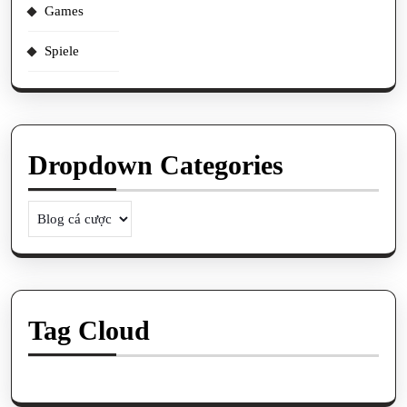
Games
Spiele
Dropdown Categories
Tag Cloud