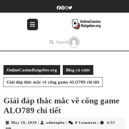
Skip
to
content
Skip
to
content
Search
OnlineCasinoRatgeber.org
Blog cá cược
Giải đáp thắc mắc về cổng game ALO789 chi tiết
Giải đáp thắc mắc về cổng game
ALO789 chi tiết
May
adminpbn
May 10, 2026
adminpbn
0 Comment
4:55
|
|
|
10,
pm