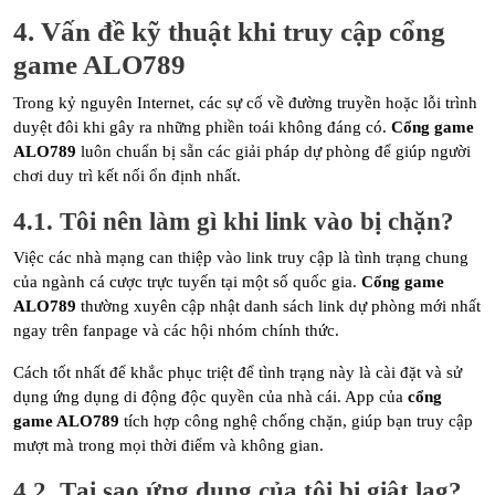
4. Vấn đề kỹ thuật khi truy cập cổng
game ALO789
Trong kỷ nguyên Internet, các sự cố về đường truyền hoặc lỗi trình
duyệt đôi khi gây ra những phiền toái không đáng có.
Cổng game
ALO789
luôn chuẩn bị sẵn các giải pháp dự phòng để giúp người
chơi duy trì kết nối ổn định nhất.
4.1. Tôi nên làm gì khi link vào bị chặn?
Việc các nhà mạng can thiệp vào link truy cập là tình trạng chung
của ngành cá cược trực tuyến tại một số quốc gia.
Cổng game
ALO789
thường xuyên cập nhật danh sách link dự phòng mới nhất
ngay trên fanpage và các hội nhóm chính thức.
Cách tốt nhất để khắc phục triệt để tình trạng này là cài đặt và sử
dụng ứng dụng di động độc quyền của nhà cái. App của
cổng
game ALO789
tích hợp công nghệ chống chặn, giúp bạn truy cập
mượt mà trong mọi thời điểm và không gian.
4.2. Tại sao ứng dụng của tôi bị giật lag?