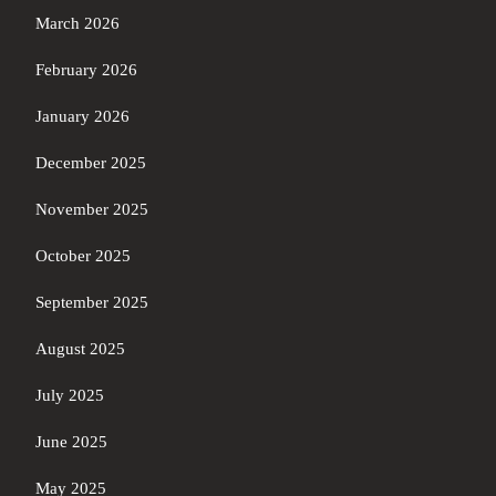
March 2026
February 2026
January 2026
December 2025
November 2025
October 2025
September 2025
August 2025
July 2025
June 2025
May 2025