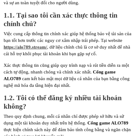
và sự an toàn tuyệt đối cho người dùng.
1.1. Tại sao tôi cần xác thực thông tin
chính chủ?
Việc cung cấp thông tin chính xác giúp hệ thống bảo vệ tài sản của
bạn tốt hơn trước các nguy cơ xâm nhập trái phép. Tại website
https://alo789.stream/
, dữ liệu chính chủ là cơ sở duy nhất để nhà
cái hỗ trợ khôi phục tài khoản khi bạn gặp sự cố.
Xác thực thông tin cũng giúp quy trình nạp và rút tiền diễn ra một
cách tự động, nhanh chóng và chính xác nhất.
Cổng game
ALO789
cam kết bảo mật mọi dữ liệu cá nhân của bạn bằng công
nghệ mã hóa đa tầng hiện đại nhất.
1.2. Tôi có thể đăng ký nhiều tài khoản
không?
Theo quy định chung, mỗi cá nhân chỉ được phép sở hữu và sử
dụng một tài khoản duy nhất trên hệ thống.
Cổng game ALO789
thực hiện chính sách này để đảm bảo tính công bằng và ngăn chặn