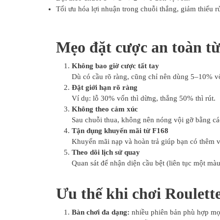
Tối ưu hóa lợi nhuận trong chuỗi thắng, giảm thiểu rủ
Mẹo đặt cược an toàn từ
Không bao giờ cược tất tay
Dù có cầu rõ ràng, cũng chỉ nên dùng 5–10% v
Đặt giới hạn rõ ràng
Ví dụ: lỗ 30% vốn thì dừng, thắng 50% thì rút.
Không theo cảm xúc
Sau chuỗi thua, không nên nóng vội gỡ bằng cá
Tận dụng khuyến mãi từ F168
Khuyến mãi nạp và hoàn trả giúp bạn có thêm v
Theo dõi lịch sử quay
Quan sát để nhận diện cầu bệt (liên tục một mà
Ưu thế khi chơi Roulette
Bàn chơi đa dạng:
nhiều phiên bản phù hợp mọ