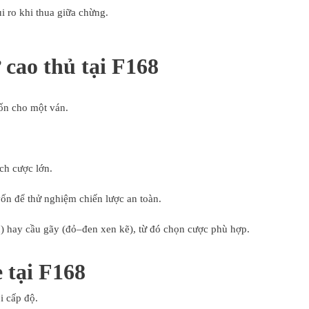
i ro khi thua giữa chừng.
 cao thủ tại F168
ốn cho một ván.
ch cược lớn.
ốn để thử nghiệm chiến lược an toàn.
u) hay cầu gãy (đỏ–đen xen kẽ), từ đó chọn cược phù hợp.
 tại F168
i cấp độ.