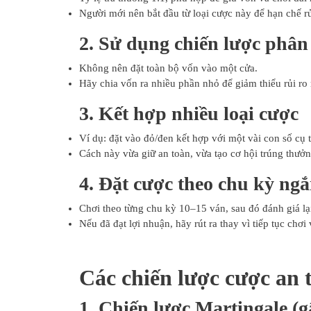
Người mới nên bắt đầu từ loại cược này để hạn chế rủ
2. Sử dụng chiến lược phân
Không nên đặt toàn bộ vốn vào một cửa.
Hãy chia vốn ra nhiều phần nhỏ để giảm thiểu rủi ro m
3. Kết hợp nhiều loại cược
Ví dụ: đặt vào đỏ/đen kết hợp với một vài con số cụ 
Cách này vừa giữ an toàn, vừa tạo cơ hội trúng thưởn
4. Đặt cược theo chu kỳ ng
Chơi theo từng chu kỳ 10–15 ván, sau đó đánh giá lại
Nếu đã đạt lợi nhuận, hãy rút ra thay vì tiếp tục chơi 
Các chiến lược cược an 
1. Chiến lược Martingale (g