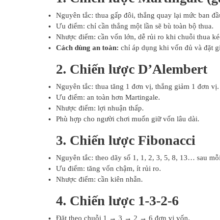
Nguyên tắc: thua gấp đôi, thắng quay lại mức ban đầ
Ưu điểm: chỉ cần thắng một lần sẽ bù toàn bộ thua.
Nhược điểm: cần vốn lớn, dễ rủi ro khi chuỗi thua ké
Cách dùng an toàn:
chỉ áp dụng khi vốn đủ và đặt g
2. Chiến lược D’Alembert
Nguyên tắc: thua tăng 1 đơn vị, thắng giảm 1 đơn vị.
Ưu điểm: an toàn hơn Martingale.
Nhược điểm: lợi nhuận thấp.
Phù hợp cho người chơi muốn giữ vốn lâu dài.
3. Chiến lược Fibonacci
Nguyên tắc: theo dãy số 1, 1, 2, 3, 5, 8, 13… sau mỗi
Ưu điểm: tăng vốn chậm, ít rủi ro.
Nhược điểm: cần kiên nhẫn.
4. Chiến lược 1-3-2-6
Đặt theo chuỗi 1 → 3 → 2 → 6 đơn vị vốn.