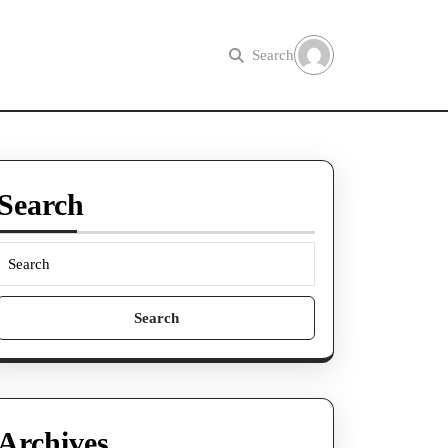
Search
Search
Search
for:
Archives