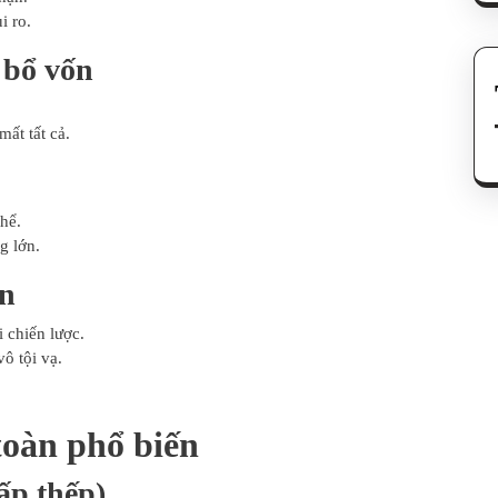
i ro.
 bổ vốn
ất tất cả.
thể.
g lớn.
ắn
 chiến lược.
vô tội vạ.
toàn phổ biến
ấp thếp)