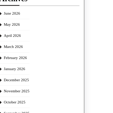
June 2026
May 2026
April 2026
March 2026
February 2026
January 2026
December 2025
November 2025
October 2025