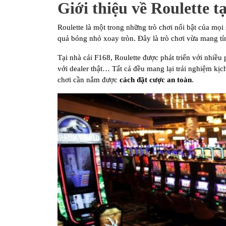
Giới thiệu về Roulette t
Roulette là một trong những trò chơi nổi bật của mọi
quả bóng nhỏ xoay tròn. Đây là trò chơi vừa mang tí
Tại nhà cái F168, Roulette được phát triển với nhiều
với dealer thật… Tất cả đều mang lại trải nghiệm kịch
chơi cần nắm được
cách đặt cược an toàn
.