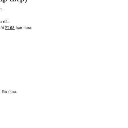
u.
o dài.
iới
F168
hạn thua.
 lần thua.