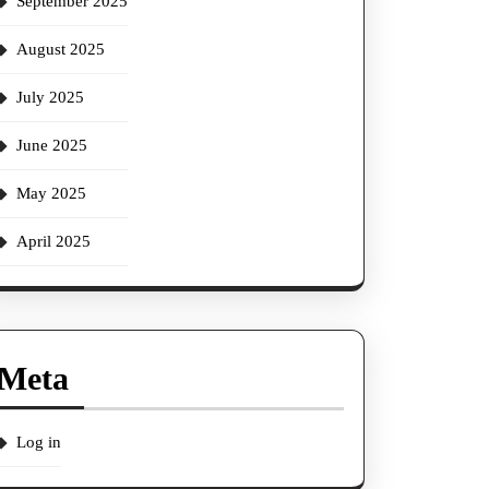
September 2025
August 2025
July 2025
June 2025
May 2025
April 2025
Meta
Log in