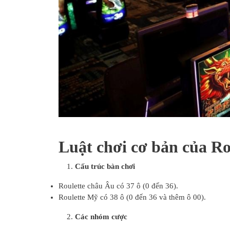
Luật chơi cơ bản của Ro
Cấu trúc bàn chơi
Roulette châu Âu có 37 ô (0 đến 36).
Roulette Mỹ có 38 ô (0 đến 36 và thêm ô 00).
Các nhóm cược