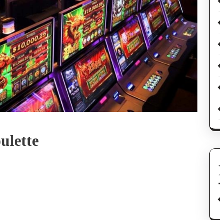
ulette