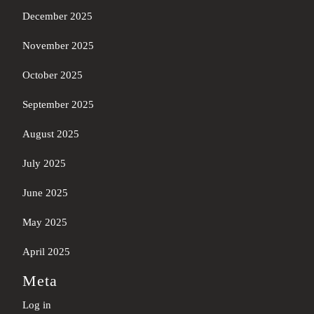
December 2025
November 2025
October 2025
September 2025
August 2025
July 2025
June 2025
May 2025
April 2025
Meta
Log in