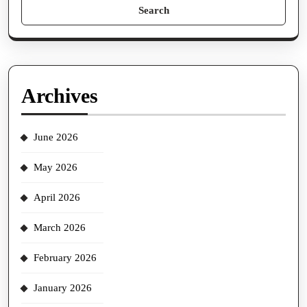
for:
Archives
June 2026
May 2026
April 2026
March 2026
February 2026
January 2026