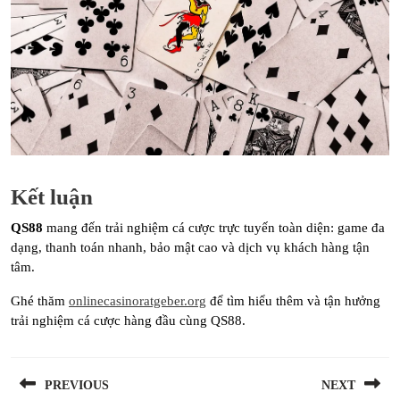
Kết luận
QS88
mang đến trải nghiệm cá cược trực tuyến toàn diện: game đa
dạng, thanh toán nhanh, bảo mật cao và dịch vụ khách hàng tận
tâm.
Ghé thăm
onlinecasinoratgeber.org
để tìm hiểu thêm và tận hưởng
trải nghiệm cá cược hàng đầu cùng QS88.
Post
PREVIOUS
NEXT
navigation