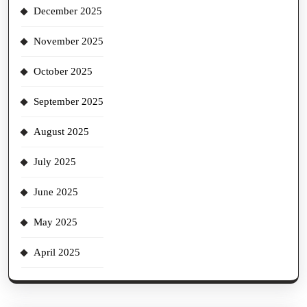
December 2025
November 2025
October 2025
September 2025
August 2025
July 2025
June 2025
May 2025
April 2025