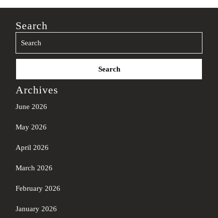
Search
Search
for:
Archives
June 2026
May 2026
April 2026
March 2026
February 2026
January 2026