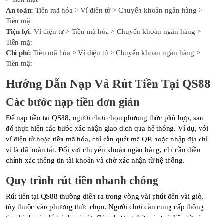
An toàn:
Tiền mã hóa > Ví điện tử > Chuyển khoản ngân hàng >
Tiền mặt
Tiện lợi:
Ví điện tử > Tiền mã hóa > Chuyển khoản ngân hàng >
Tiền mặt
Chi phí:
Tiền mã hóa > Ví điện tử > Chuyển khoản ngân hàng >
Tiền mặt
Hướng Dẫn Nạp Và Rút Tiền Tại QS88
Các bước nạp tiền đơn giản
Để nạp tiền tại QS88, người chơi chọn phương thức phù hợp, sau
đó thực hiện các bước xác nhận giao dịch qua hệ thống. Ví dụ, với
ví điện tử hoặc tiền mã hóa, chỉ cần quét mã QR hoặc nhập địa chỉ
ví là đã hoàn tất. Đối với chuyển khoản ngân hàng, chỉ cần điền
chính xác thông tin tài khoản và chờ xác nhận từ hệ thống.
Quy trình rút tiền nhanh chóng
Rút tiền tại QS88 thường diễn ra trong vòng vài phút đến vài giờ,
tùy thuộc vào phương thức chọn. Người chơi cần cung cấp thông