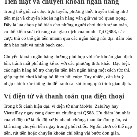
Tiền mặt và chuyển khoản ngân hàng
Trong thế giới cá cược trực tuyến, phương thức truyền thống như
tiền mặt và chuyển khoản ngân hàng vẫn giữ vai trò quan trọng.
Đây là lựa chọn phổ biến cho những người chơi thích sự an toàn,
có thể kiểm soát rõ ràng các giao dịch của mình. Tại QS88, các
cược thủ có thể gửi tiền nhanh qua các ngân hàng nội địa, đảm bảo
tính bảo mật và minh bạch cao.
Chuyển khoản ngân hàng thường phù hợp với các khoản giao dịch
lớn, tránh mất phí đáng kể so với các phương thức khác. Đặc biệt,
các ngân hàng hỗ trợ chuyển tiền liên ngân hàng một cách tức thì,
giúp người chơi không bỏ lỡ cơ hội cược. Tuy nhiên, cần lưu ý
nhập chính xác thông tin để tránh sai sót trong quá trình giao dịch.
Ví điện tử và thanh toán qua điện thoại
Trong bối cảnh hiện đại, ví điện tử như MoMo, ZaloPay hay
ViettelPay ngày càng được ưa chuộng tại QS88. Ưu điểm lớn nhất
của ví điện tử là tốc độ xử lý nhanh chóng, thao tác đơn giản, và
khả năng chuyển tiền ngay trong phút chốc. Người chơi có thể nạp
tiền, rút tiền hoặc chuyển khoản chỉ bằng vài bước đơn giản.