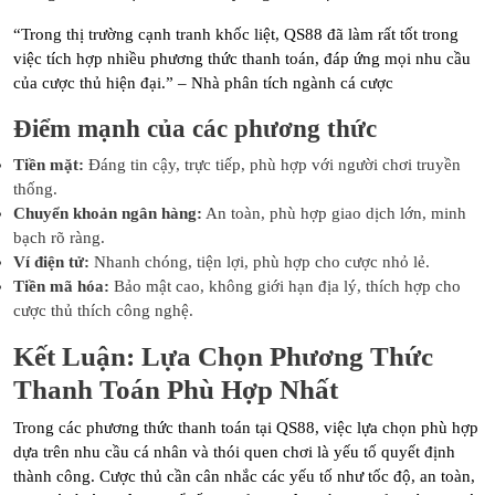
“Trong thị trường cạnh tranh khốc liệt, QS88 đã làm rất tốt trong
việc tích hợp nhiều phương thức thanh toán, đáp ứng mọi nhu cầu
của cược thủ hiện đại.” – Nhà phân tích ngành cá cược
Điểm mạnh của các phương thức
Tiền mặt:
Đáng tin cậy, trực tiếp, phù hợp với người chơi truyền
thống.
Chuyển khoản ngân hàng:
An toàn, phù hợp giao dịch lớn, minh
bạch rõ ràng.
Ví điện tử:
Nhanh chóng, tiện lợi, phù hợp cho cược nhỏ lẻ.
Tiền mã hóa:
Bảo mật cao, không giới hạn địa lý, thích hợp cho
cược thủ thích công nghệ.
Kết Luận: Lựa Chọn Phương Thức
Thanh Toán Phù Hợp Nhất
Trong các phương thức thanh toán tại QS88, việc lựa chọn phù hợp
dựa trên nhu cầu cá nhân và thói quen chơi là yếu tố quyết định
thành công. Cược thủ cần cân nhắc các yếu tố như tốc độ, an toàn,