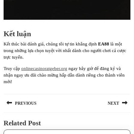
Kết luận
Kết thúc bài đánh giá, chúng tôi tự tin khẳng định
EA88
là một
trong những lựa chọn tuyệt vời nhất dành cho người chơi cá cược
trực tuyến.
Truy cập
onlinecasinoratgeber.org
ngay bây giờ để đăng ký và
nhận ngay ưu đãi chào mừng hấp dẫn dành riêng cho thành viên
mới!
Post
PREVIOUS
NEXT
navigation
Previous
Next
Related Post
post:
post: