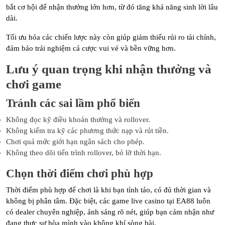
bắt cơ hội để nhận thưởng lớn hơn, từ đó tăng khả năng sinh lời lâu
dài.
Tối ưu hóa các chiến lược này còn giúp giảm thiểu rủi ro tài chính,
đảm bảo trải nghiệm cá cược vui vẻ và bền vững hơn.
Lưu ý quan trọng khi nhận thưởng và
chơi game
Tránh các sai lầm phổ biến
Không đọc kỹ điều khoản thưởng và rollover.
Không kiểm tra kỹ các phương thức nạp và rút tiền.
Chơi quá mức giới hạn ngân sách cho phép.
Không theo dõi tiến trình rollover, bỏ lỡ thời hạn.
Chọn thời điểm chơi phù hợp
Thời điểm phù hợp để chơi là khi bạn tỉnh táo, có đủ thời gian và
không bị phân tâm. Đặc biệt, các game live casino tại EA88 luôn
có dealer chuyên nghiệp, ánh sáng rõ nét, giúp bạn cảm nhận như
đang thực sự hòa mình vào không khí sòng bài.