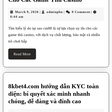
Sao
March
adminpbn
March 9, 2026
adminpbn
0 Comment
|
|
|
cm88
9,
6:44 am
Là
2026
Nhà
Tìm hiểu lý do tại sao cm88 là sự lựa chọn uy tín cho các
game thủ casino, với dịch vụ chất lượng, bảo mật và nhiều
Cái
trò chơi hấp
Uy
Tín
Read
Read More
Cho
More
Các
Game
Thủ
8kbet4.com hướng dẫn KYC toàn
Casino
diện: bí quyết xác minh nhanh
8kbet4.com
chóng, dễ dàng và đỉnh cao
hướng