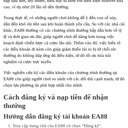
nạp đầu tiên, tuy nhiên, điều này đi kèm với điều kiện rollover khá
cao, ví dụ như 20 lần số tiền thưởng.
Trong thực tế, có những người chơi không để ý đến con số này,
dẫn đến khó rút tiền sau khi hoàn thành yêu cầu. So với các nhà cái
khác, EA88 thường có các chương trình thưởng hấp dẫn hơn về tỷ
lệ và thời gian ưu đãi, giúp người chơi dễ dàng hơn trong việc
hoạch định chiến lược cá cược lâu dài. Thêm vào đó, việc hiểu rõ
các điều khoản đi kèm còn giúp giảm thiểu rủi ro bị từ chối rút
thưởng do không đáp ứng đủ điều kiện, từ đó tối ưu hóa trải
nghiệm cá cược trực tuyến.
Việc nghiên cứu kỹ các điều khoản của chương trình thưởng tại
EA88 còn giúp người chơi so sánh với các đối thủ cạnh tranh, từ đó
chọn lựa phương án phù hợp nhất cho mình.
Cách đăng ký và nạp tiền để nhận
thưởng
Hướng dẫn đăng ký tài khoản EA88
Truy cập trang chủ của EA88 và chọn “Đăng ký”.