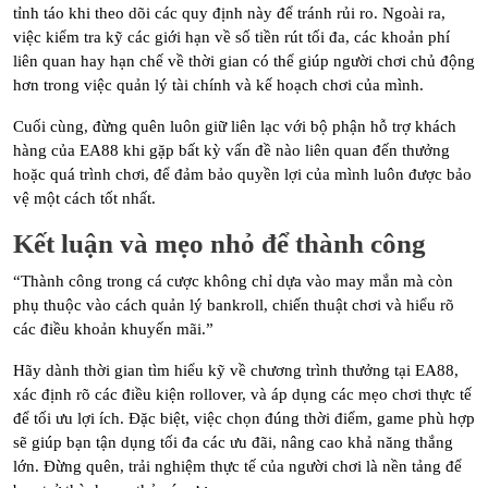
tỉnh táo khi theo dõi các quy định này để tránh rủi ro. Ngoài ra,
việc kiểm tra kỹ các giới hạn về số tiền rút tối đa, các khoản phí
liên quan hay hạn chế về thời gian có thể giúp người chơi chủ động
hơn trong việc quản lý tài chính và kế hoạch chơi của mình.
Cuối cùng, đừng quên luôn giữ liên lạc với bộ phận hỗ trợ khách
hàng của EA88 khi gặp bất kỳ vấn đề nào liên quan đến thưởng
hoặc quá trình chơi, để đảm bảo quyền lợi của mình luôn được bảo
vệ một cách tốt nhất.
Kết luận và mẹo nhỏ để thành công
“Thành công trong cá cược không chỉ dựa vào may mắn mà còn
phụ thuộc vào cách quản lý bankroll, chiến thuật chơi và hiểu rõ
các điều khoản khuyến mãi.”
Hãy dành thời gian tìm hiểu kỹ về chương trình thưởng tại EA88,
xác định rõ các điều kiện rollover, và áp dụng các mẹo chơi thực tế
để tối ưu lợi ích. Đặc biệt, việc chọn đúng thời điểm, game phù hợp
sẽ giúp bạn tận dụng tối đa các ưu đãi, nâng cao khả năng thắng
lớn. Đừng quên, trải nghiệm thực tế của người chơi là nền tảng để