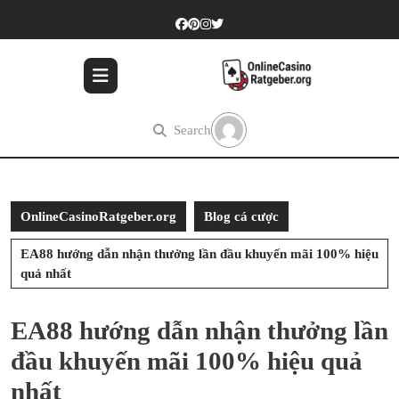
Skip
to
content
Skip
to
content
Search
OnlineCasinoRatgeber.org
Blog cá cược
EA88 hướng dẫn nhận thưởng lần đầu khuyến mãi 100% hiệu
quả nhất
EA88 hướng dẫn nhận thưởng lần
đầu khuyến mãi 100% hiệu quả
nhất