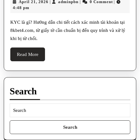
April
adminpbn
April 21, 2026
adminpbn
0 Comment
|
|
|
dẫn
21,
4:48 pm
KYC
2026
toàn
KYC là gì? Hướng dẫn chi tiết cách xác minh tài khoản tại
8kbet4.com, từ giấy tờ cần chuẩn bị đến quy trình và xử lý
diện:
khi bị từ chối.
bí
quyết
Read
Read More
xác
More
minh
nhanh
chóng,
Search
dễ
dàng
và
Search
đỉnh
for:
cao