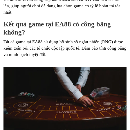
lên, giúp người chơi dễ dàng lựa chọn game có tỷ lệ hoàn trả tốt
nhất.
Kết quả game tại EA88 có công bằng
không?
Tất cả game tại EA88 sử dụng bộ sinh số ngẫu nhiên (RNG) được
kiểm toán bởi các tổ chức độc lập quốc tế. Đảm bảo tính công bằng
và minh bạch tuyệt đối.