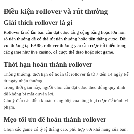
Điều kiện rollover và rút thưởng
Giải thích rollover là gì
Rollover là số lần bạn cần đặt cược tổng cộng bằng hoặc lớn hơn
số tiền thưởng để có thể rút tiền thưởng hoặc tiền thắng cược. Đối
với thưởng tại EA88, rollover thường yêu cầu cược tối thiểu trong
các game như live casino, cá cược thể thao hoặc slot game.
Thời hạn hoàn thành rollover
Thông thường, thời hạn để hoàn tất rollover là từ 7 đến 14 ngày kể
từ ngày nhận thưởng.
Trong thời gian này, người chơi cần đặt cược theo đúng quy định
để không bị mất quyền lợi.
Chú ý đến các điều khoản riêng biệt của từng loại cược để tránh vi
phạm.
Mẹo tối ưu để hoàn thành rollover
Chọn các game có tỷ lệ thắng cao, phù hợp với khả năng của bạn.