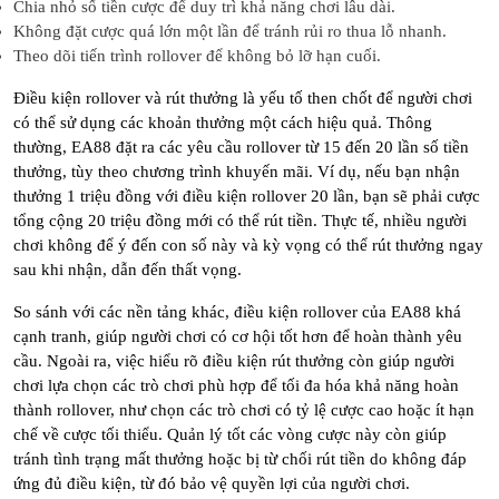
Chia nhỏ số tiền cược để duy trì khả năng chơi lâu dài.
Không đặt cược quá lớn một lần để tránh rủi ro thua lỗ nhanh.
Theo dõi tiến trình rollover để không bỏ lỡ hạn cuối.
Điều kiện rollover và rút thưởng là yếu tố then chốt để người chơi
có thể sử dụng các khoản thưởng một cách hiệu quả. Thông
thường, EA88 đặt ra các yêu cầu rollover từ 15 đến 20 lần số tiền
thưởng, tùy theo chương trình khuyến mãi. Ví dụ, nếu bạn nhận
thưởng 1 triệu đồng với điều kiện rollover 20 lần, bạn sẽ phải cược
tổng cộng 20 triệu đồng mới có thể rút tiền. Thực tế, nhiều người
chơi không để ý đến con số này và kỳ vọng có thể rút thưởng ngay
sau khi nhận, dẫn đến thất vọng.
So sánh với các nền tảng khác, điều kiện rollover của EA88 khá
cạnh tranh, giúp người chơi có cơ hội tốt hơn để hoàn thành yêu
cầu. Ngoài ra, việc hiểu rõ điều kiện rút thưởng còn giúp người
chơi lựa chọn các trò chơi phù hợp để tối đa hóa khả năng hoàn
thành rollover, như chọn các trò chơi có tỷ lệ cược cao hoặc ít hạn
chế về cược tối thiểu. Quản lý tốt các vòng cược này còn giúp
tránh tình trạng mất thưởng hoặc bị từ chối rút tiền do không đáp
ứng đủ điều kiện, từ đó bảo vệ quyền lợi của người chơi.