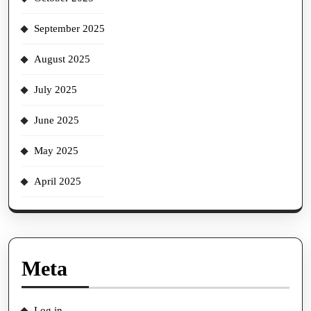
September 2025
August 2025
July 2025
June 2025
May 2025
April 2025
Meta
Log in