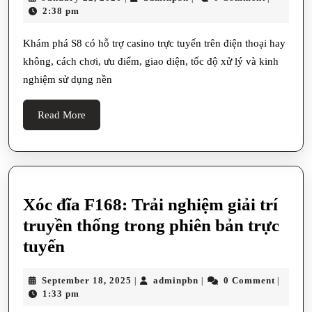
hỗ
22,
2:38 pm
trợ
2026
casi
Khám phá S8 có hỗ trợ casino trực tuyến trên điện thoại hay
không, cách chơi, ưu điểm, giao diện, tốc độ xử lý và kinh
trên
nghiệm sử dụng nền
điện
thoạ
Read
Read More
More
Xóc đĩa F168: Trải nghiệm giải trí
truyền thống trong phiên bản trực
Xóc
tuyến
đĩa
September
adminpbn
September 18, 2025
adminpbn
0 Comment
|
|
|
F168:
18,
1:33 pm
Trải
2025