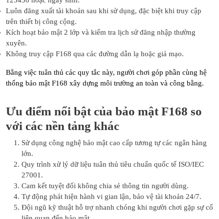
Luôn đăng xuất tài khoản sau khi sử dụng, đặc biệt khi truy cập
trên thiết bị công cộng.
Kích hoạt bảo mật 2 lớp và kiểm tra lịch sử đăng nhập thường
xuyên.
Không truy cập F168 qua các đường dẫn lạ hoặc giả mạo.
Bằng việc tuân thủ các quy tắc này, người chơi góp phần cùng hệ
thống bảo mật F168 xây dựng môi trường an toàn và công bằng.
Ưu điểm nổi bật của bảo mật F168 so
với các nền tảng khác
Sử dụng công nghệ bảo mật cao cấp tương tự các ngân hàng
lớn.
Quy trình xử lý dữ liệu tuân thủ tiêu chuẩn quốc tế ISO/IEC
27001.
Cam kết tuyệt đối không chia sẻ thông tin người dùng.
Tự động phát hiện hành vi gian lận, bảo vệ tài khoản 24/7.
Đội ngũ kỹ thuật hỗ trợ nhanh chóng khi người chơi gặp sự cố
liên quan đến bảo mật.