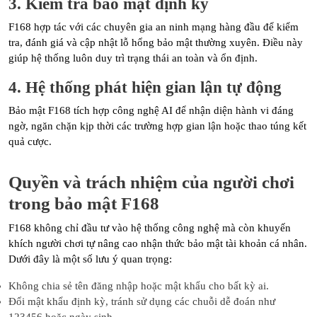
3. Kiểm tra bảo mật định kỳ
F168 hợp tác với các chuyên gia an ninh mạng hàng đầu để kiểm
tra, đánh giá và cập nhật lỗ hổng bảo mật thường xuyên. Điều này
giúp hệ thống luôn duy trì trạng thái an toàn và ổn định.
4. Hệ thống phát hiện gian lận tự động
Bảo mật F168 tích hợp công nghệ AI để nhận diện hành vi đáng
ngờ, ngăn chặn kịp thời các trường hợp gian lận hoặc thao túng kết
quả cược.
Quyền và trách nhiệm của người chơi
trong bảo mật F168
F168 không chỉ đầu tư vào hệ thống công nghệ mà còn khuyến
khích người chơi tự nâng cao nhận thức bảo mật tài khoản cá nhân.
Dưới đây là một số lưu ý quan trọng:
Không chia sẻ tên đăng nhập hoặc mật khẩu cho bất kỳ ai.
Đổi mật khẩu định kỳ, tránh sử dụng các chuỗi dễ đoán như
123456 hoặc ngày sinh.