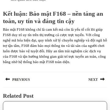
Kết luận: Bảo mật F168 – nền tảng an
toàn, uy tín và đáng tin cậy
Bảo mật F168 không chỉ là cam kết mà còn là yếu tố cốt lõi giúp
F168 duy trì uy tín trên thị trường cá cược trực tuyến. Với công
nghệ mã hóa hiện đại, quy trình xử lý chuyên nghiệp và đội ngũ hỗ
trợ tận tâm, F168 đảm bảo mọi thông tin và tài sản của người chơi
luôn được bảo vệ tuyệt đối. Hãy an tâm trải nghiệm các dịch vụ
của F168 và tận hưởng không gian giải trí trực tuyến an toàn, công
bằng nhờ hệ thống bảo mật F168 toàn diện.
Post
PREVIOUS
NEXT
navigation
Previous
Next
Related Post
post:
post: