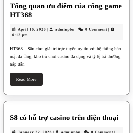
Tổng quan ưu điểm của cổng game
Tổng
HT368
quan
April
adminpbn
April 16, 2026
adminpbn
0 Comment
|
|
|
ưu
16,
6:13 pm
điểm
2026
của
HT368 – Sân chơi giải trí trực tuyến uy tín với hệ thống bảo
mật đa tầng, kho trò chơi casino đa dạng và tỷ lệ trả thưởng
cổng
hấp dẫn
game
HT368
Read
Read More
More
S8
S8 có hỗ trợ casino trên điện thoại
có
January
adminpbn
January 22, 2026
adminpbn
0 Comment
|
|
|